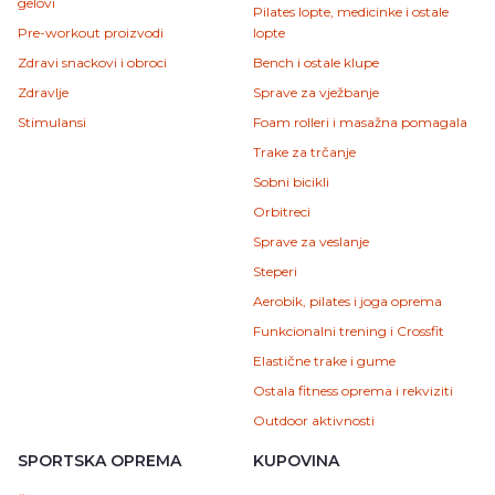
gelovi
Pilates lopte, medicinke i ostale
Pre-workout proizvodi
lopte
Zdravi snackovi i obroci
Bench i ostale klupe
Zdravlje
Sprave za vježbanje
Stimulansi
Foam rolleri i masažna pomagala
Trake za trčanje
Sobni bicikli
Orbitreci
Sprave za veslanje
Steperi
Aerobik, pilates i joga oprema
Funkcionalni trening i Crossfit
Elastične trake i gume
Ostala fitness oprema i rekviziti
Outdoor aktivnosti
SPORTSKA OPREMA
KUPOVINA