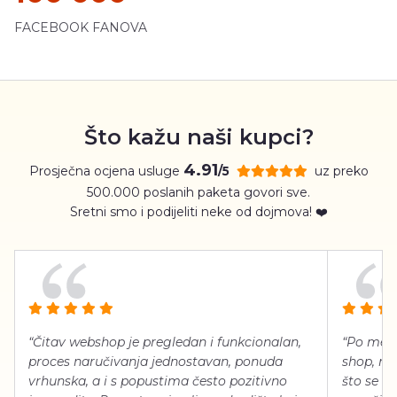
FACEBOOK FANOVA
Što kažu naši kupci?
4.91
Prosječna ocjena usluge
uz preko
/5
500.000 poslanih paketa govori sve.
Sretni smo i podijeliti neke od dojmova! ❤️
“Čitav webshop je pregledan i funkcionalan,
“Po meni
proces naručivanja jednostavan, ponuda
shop, neg
vrhunska, a i s popustima često pozitivno
što se ti