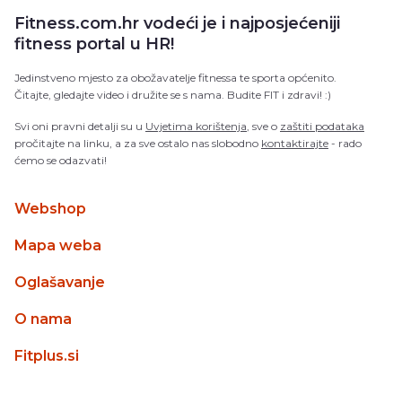
Fitness.com.hr vodeći je i najposjećeniji
fitness portal u HR!
Jedinstveno mjesto za obožavatelje fitnessa te sporta općenito.
Čitajte, gledajte video i družite se s nama. Budite FIT i zdravi! :)
Svi oni pravni detalji su u
Uvjetima korištenja
, sve o
zaštiti podataka
pročitajte na linku, a za sve ostalo nas slobodno
kontaktirajte
- rado
ćemo se odazvati!
Webshop
Mapa weba
Oglašavanje
O nama
Fitplus.si