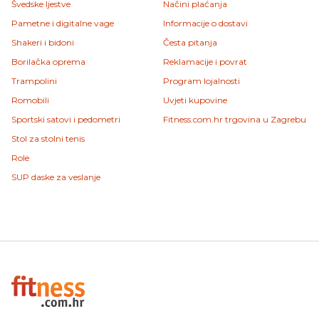
Švedske ljestve
Načini plaćanja
Pametne i digitalne vage
Informacije o dostavi
Shakeri i bidoni
Česta pitanja
Borilačka oprema
Reklamacije i povrat
Trampolini
Program lojalnosti
Romobili
Uvjeti kupovine
Sportski satovi i pedometri
Fitness.com.hr trgovina u Zagrebu
Stol za stolni tenis
Role
SUP daske za veslanje