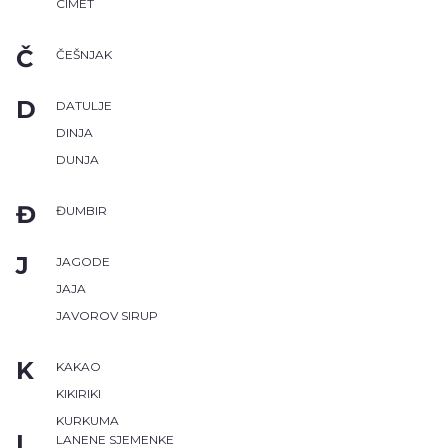
CIMET
Č
ČEŠNJAK
D
DATULJE
DINJA
DUNJA
Đ
ĐUMBIR
J
JAGODE
JAJA
JAVOROV SIRUP
K
KAKAO
KIKIRIKI
KURKUMA
L
LANENE SJEMENKE