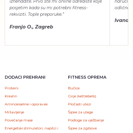
iznenadite. Prvo ste mi online odredište koje
naručiti
posjetim kada su mi potrebni fitness-
odlično 
rekviziti. Tople preporuke.”
Ivana Š.
Franjo O., Zagreb
DODACI PREHRANI
FITNESS OPREMA
Proteini
Bučice
Kreatin
Girje (kettlebells)
Aminokiseline i oporavak
Pločasti utezi
Mršavljenje
Šipke za utege
Povećanje mase
Podloge za vježbanje
Energetski stimulatori, napitci i
Šipke za zgibove