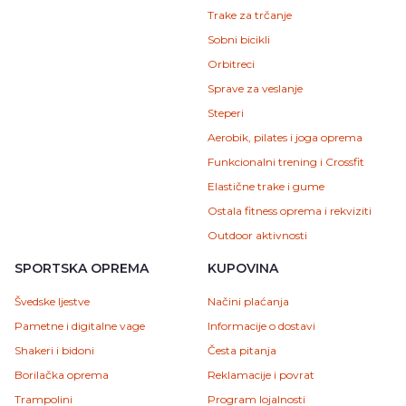
Trake za trčanje
Sobni bicikli
Orbitreci
Sprave za veslanje
Steperi
Aerobik, pilates i joga oprema
Funkcionalni trening i Crossfit
Elastične trake i gume
Ostala fitness oprema i rekviziti
Outdoor aktivnosti
SPORTSKA OPREMA
KUPOVINA
Švedske ljestve
Načini plaćanja
Pametne i digitalne vage
Informacije o dostavi
Shakeri i bidoni
Česta pitanja
Borilačka oprema
Reklamacije i povrat
Trampolini
Program lojalnosti