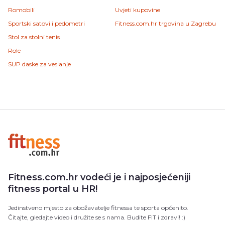
Romobili
Uvjeti kupovine
Sportski satovi i pedometri
Fitness.com.hr trgovina u Zagrebu
Stol za stolni tenis
Role
SUP daske za veslanje
Fitness.com.hr vodeći je i najposjećeniji
fitness portal u HR!
Jedinstveno mjesto za obožavatelje fitnessa te sporta općenito.
Čitajte, gledajte video i družite se s nama. Budite FIT i zdravi! :)