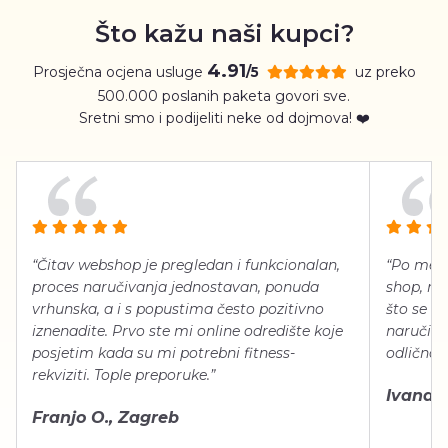
Što kažu naši kupci?
4.91
Prosječna ocjena usluge
uz preko
/5
500.000 poslanih paketa govori sve.
Sretni smo i podijeliti neke od dojmova! ❤️
“Čitav webshop je pregledan i funkcionalan,
“Po meni
proces naručivanja jednostavan, ponuda
shop, neg
vrhunska, a i s popustima često pozitivno
što se ti
iznenadite. Prvo ste mi online odredište koje
naručiti
posjetim kada su mi potrebni fitness-
odlično 
rekviziti. Tople preporuke.”
Ivana Š.
Franjo O., Zagreb