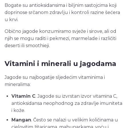
Bogate su antioksidansima i biljnim sastojcima koji
doprinose srčanom zdravlju i kontroli razine šećera
u krvi.
Obično jagode konzumiramo svježe i sirove, ali od
njih se mogu raditi i pekmezi, marmelade i različiti
deserti ili smoothieji.
Vitamini i minerali u jagodama
Jagode su najbogatije sljedećim vitaminima i
mineralima:
Vitamin C
. Jagode su izvrstan izvor vitamina C,
antioksidansa neophodnog za zdravlje imuniteta
i kože.
Mangan
. Često se nalazi u velikim količinama u
cjelovitim žitaricama, mahunarkama, voću i