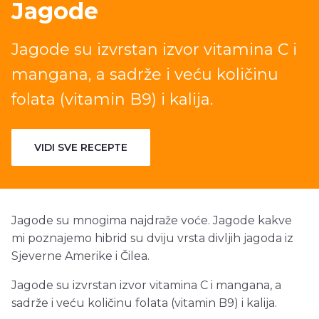
Jagode
Jagode su izvrstan izvor vitamina C i
mangana, a sadrže i veću količinu
folata (vitamin B9) i kalija.
VIDI SVE RECEPTE
Jagode su mnogima najdraže voće. Jagode kakve
mi poznajemo hibrid su dviju vrsta divljih jagoda iz
Sjeverne Amerike i Čilea.
Jagode su izvrstan izvor vitamina C i mangana, a
sadrže i veću količinu folata (vitamin B9) i kalija.