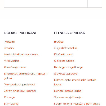
DODACI PREHRANI
FITNESS OPREMA
Proteini
Bučice
Kreatin
Girje (kettlebells)
Aminokiseline i oporavak
Pločasti utezi
Mršavljenje
Šipke za utege
Povećanje mase
Podloge za vježbanje
Energetski stimulatori, napitci i
Šipke za zgibove
gelovi
Pilates lopte, medicinke i ostale
Pre-workout proizvodi
lopte
Zdravi snackovi i obroci
Bench i ostale klupe
Zdravlje
Sprave za vježbanje
Stimulansi
Foam rolleri i masažna pomagala