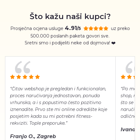
Što kažu naši kupci?
4.91
Prosječna ocjena usluge
uz preko
/5
500.000 poslanih paketa govori sve.
Sretni smo i podijeliti neke od dojmova! ❤️
“Čitav webshop je pregledan i funkcionalan,
“Po meni
proces naručivanja jednostavan, ponuda
shop, neg
vrhunska, a i s popustima često pozitivno
što se ti
iznenadite. Prvo ste mi online odredište koje
naručiti
posjetim kada su mi potrebni fitness-
odlično 
rekviziti. Tople preporuke.”
Ivana Š.
Franjo O., Zagreb