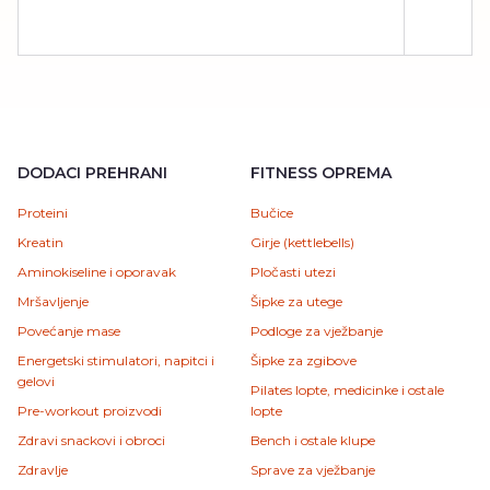
DODACI PREHRANI
FITNESS OPREMA
Proteini
Bučice
Kreatin
Girje (kettlebells)
Aminokiseline i oporavak
Pločasti utezi
Mršavljenje
Šipke za utege
Povećanje mase
Podloge za vježbanje
Energetski stimulatori, napitci i
Šipke za zgibove
gelovi
Pilates lopte, medicinke i ostale
Pre-workout proizvodi
lopte
Zdravi snackovi i obroci
Bench i ostale klupe
Zdravlje
Sprave za vježbanje