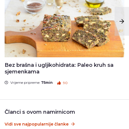
Bez brašna i ugljikohidrata: Paleo kruh sa
sjemenkama
Vrijeme pripreme:
75min
90
Članci s ovom namirnicom
Vidi sve najpopularnije članke