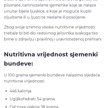
plosnate, tamnozelene sjemenke koje se nalaze
unutar bijele ljuskice, a koje je moguće kupiti
oljuštene ili u ljusci te neslane ili posoljene.
Zbog svoje iznimno visoke nutritivne vrijednosti
trebale bi biti dio redovnog jelovnika svakoga tko
brine o zdravlju i pravilnoj i uravnoteženoj prehrani.
Nutritivna vrijednost sjemenki
bundeve:
U 100 grama sjemenki bundeve nalazimo sljedeće
nutritivne vrijednosti:
446 kalorija
Ugljikohidrati: 54 grama
Od toga vlakna: 18 grama