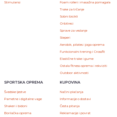
Stimulansi
Foam rolleri i masažna pomagala
Trake za trčanje
Sobni bicikli
Orbitreci
Sprave za veslanje
Steperi
Aerobik, pilates i joga oprema
Funkcionalni trening i Crossfit
Elastične trake i gume
Ostala fitness oprema i rekviziti
Outdoor aktivnosti
SPORTSKA OPREMA
KUPOVINA
Švedske ljestve
Načini plaćanja
Pametne i digitalne vage
Informacije o dostavi
Shakeri i bidoni
Česta pitanja
Borilačka oprema
Reklamacije i povrat