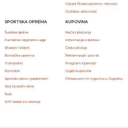
Ostala fitness oprema i rekviziti
Outdoor aktivnosti
SPORTSKA OPREMA
KUPOVINA
Švedske ljestve
Načini plaćanja
Pametne i digitalne vage
Informacije o dostavi
Shakeri i bidoni
Česta pitanja
Borilačka oprema
Reklamacije i povrat
Trampolini
Program lojalnosti
Romobili
Uvjeti kupovine
Sportski satovi i pedometri
Fitness.com.hr trgovina u Zagrebu
Stol za stolni tenis
Role
SUP daske za veslanje