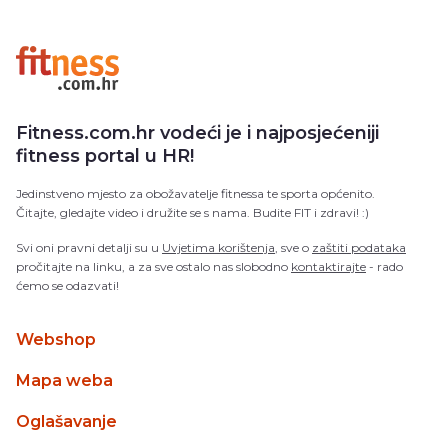
Fitness.com.hr vodeći je i najposjećeniji
fitness portal u HR!
Jedinstveno mjesto za obožavatelje fitnessa te sporta općenito.
Čitajte, gledajte video i družite se s nama. Budite FIT i zdravi! :)
Svi oni pravni detalji su u
Uvjetima korištenja
, sve o
zaštiti podataka
pročitajte na linku, a za sve ostalo nas slobodno
kontaktirajte
- rado
ćemo se odazvati!
Webshop
Mapa weba
Oglašavanje