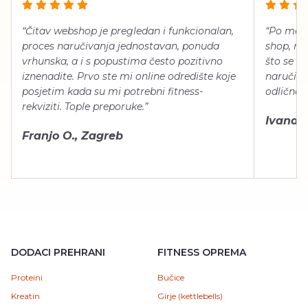
“Čitav webshop je pregledan i funkcionalan,
“Po meni
proces naručivanja jednostavan, ponuda
shop, neg
vrhunska, a i s popustima često pozitivno
što se ti
iznenadite. Prvo ste mi online odredište koje
naručiti
posjetim kada su mi potrebni fitness-
odlično 
rekviziti. Tople preporuke.”
Ivana Š.
Franjo O., Zagreb
DODACI PREHRANI
FITNESS OPREMA
Proteini
Bučice
Kreatin
Girje (kettlebells)