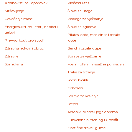
Aminokiseline i oporavak
Pločasti utezi
Mršavljenje
Šipke za utege
Povećanje mase
Podloge za vježbanje
Energetski stimulatori, napitci i
Šipke za zgibove
gelovi
Pilates lopte, medicinke i ostale
Pre-workout proizvodi
lopte
Zdravi snackovi i obroci
Bench i ostale klupe
Zdravlje
Sprave za vježbanje
Stimulansi
Foam rolleri i masažna pomagala
Trake za trčanje
Sobni bicikli
Orbitreci
Sprave za veslanje
Steperi
Aerobik, pilates i joga oprema
Funkcionalni trening i Crossfit
Elastične trake i gume