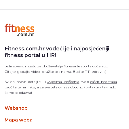
Fitness.com.hr vodeći je i najposjećeniji
fitness portal u HR!
Jedinstveno mjesto za obožavatelje fitnessa te sporta općenito.
Čitajte, gledajte video i družite se s nama. Budite FIT i zdravi! :)
Svi oni pravni detalji su u
Uvjetima korištenja
, sve o
zaštiti podataka
pročitajte na linku, a za sve ostalo nas slobodno
kontaktirajte
- rado
ćemo se odazvati!
Webshop
Mapa weba