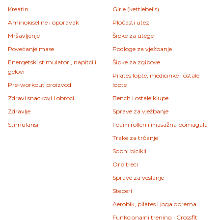
Kreatin
Girje (kettlebells)
Aminokiseline i oporavak
Pločasti utezi
Mršavljenje
Šipke za utege
Povećanje mase
Podloge za vježbanje
Energetski stimulatori, napitci i
Šipke za zgibove
gelovi
Pilates lopte, medicinke i ostale
Pre-workout proizvodi
lopte
Zdravi snackovi i obroci
Bench i ostale klupe
Zdravlje
Sprave za vježbanje
Stimulansi
Foam rolleri i masažna pomagala
Trake za trčanje
Sobni bicikli
Orbitreci
Sprave za veslanje
Steperi
Aerobik, pilates i joga oprema
Funkcionalni trening i Crossfit