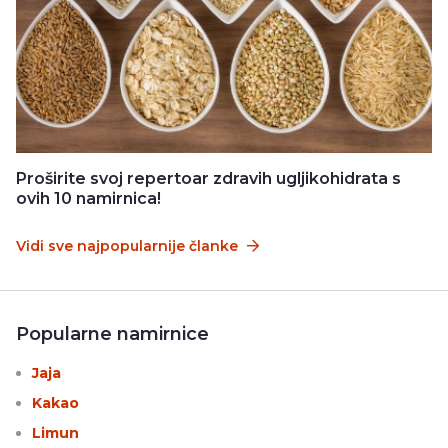
Proširite svoj repertoar zdravih ugljikohidrata s
ovih 10 namirnica!
Vidi sve najpopularnije članke
Popularne namirnice
Jaja
Kakao
Limun