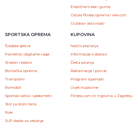
Elastične trake i gume
Ostala fitness oprema i rekviziti
Outdoor aktivnosti
SPORTSKA OPREMA
KUPOVINA
Švedske ljestve
Načini plaćanja
Pametne i digitalne vage
Informacije o dostavi
Shakeri i bidoni
Česta pitanja
Borilačka oprema
Reklamacije i povrat
Trampolini
Program lojalnosti
Romobili
Uvjeti kupovine
Sportski satovi i pedometri
Fitness.com.hr trgovina u Zagrebu
Stol za stolni tenis
Role
SUP daske za veslanje