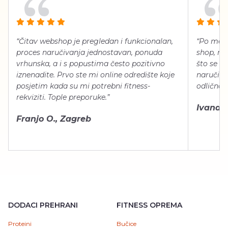
“Čitav webshop je pregledan i funkcionalan,
“Po meni
proces naručivanja jednostavan, ponuda
shop, neg
vrhunska, a i s popustima često pozitivno
što se ti
iznenadite. Prvo ste mi online odredište koje
naručiti
posjetim kada su mi potrebni fitness-
odlično 
rekviziti. Tople preporuke.”
Ivana Š.
Franjo O., Zagreb
DODACI PREHRANI
FITNESS OPREMA
Proteini
Bučice