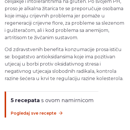
celijakije i intolerantnima na gluten. Po svojem PH,
proso je alkalna žitarica te se preporučuje osobama
koje imaju crijevnih problema jer pomaže u
regeneraciji crijevne flore, za probleme sa slezenom
i gušteračom, ali i kod problema sa anemijom,
artritisom te živčanim sustavom.
Od zdravstvenih benefita konzumacije prosa ističu
se: bogatstvo antioksidansima koje ima pozitivan
utjecaj u borbi protiv oksidativnog stresa i
negativnog utjecaja slobodnih radikala, kontrola
razine šećera u krvi te regulaciju razine kolesterola.
5 recepata
s ovom namirnicom
Pogledaj sve recepte