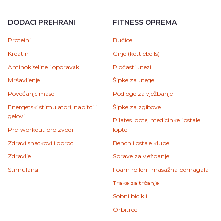
DODACI PREHRANI
FITNESS OPREMA
Proteini
Bučice
Kreatin
Girje (kettlebells)
Aminokiseline i oporavak
Pločasti utezi
Mršavljenje
Šipke za utege
Povećanje mase
Podloge za vježbanje
Energetski stimulatori, napitci i
Šipke za zgibove
gelovi
Pilates lopte, medicinke i ostale
Pre-workout proizvodi
lopte
Zdravi snackovi i obroci
Bench i ostale klupe
Zdravlje
Sprave za vježbanje
Stimulansi
Foam rolleri i masažna pomagala
Trake za trčanje
Sobni bicikli
Orbitreci