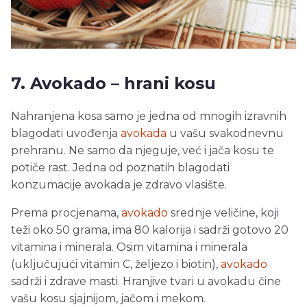
7. Avokado – hrani kosu
Nahranjena kosa samo je jedna od mnogih izravnih
blagodati uvođenja
avokada
u vašu svakodnevnu
prehranu. Ne samo da njeguje, već i jača kosu te
potiče rast. Jedna od poznatih blagodati
konzumacije avokada je zdravo vlasište.
Prema procjenama,
avokado
srednje veličine, koji
teži oko 50 grama, ima 80 kalorija i sadrži gotovo 20
vitamina i minerala. Osim vitamina i minerala
(uključujući vitamin C, željezo i biotin),
avokado
sadrži i zdrave masti. Hranjive tvari u avokadu čine
vašu kosu sjajnijom, jačom i mekom.