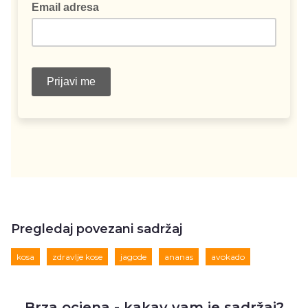
Pregledaj povezani sadržaj
kosa
zdravlje kose
jagode
ananas
avokado
Brza ocjena - kakav vam je sadržaj?