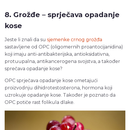
8. Grožđe – sprječava opadanje
kose
Jeste li znali da su
sjemenke crnog grožđa
sastavljene od OPC (oligomernih proantocijanidina)
koji imaju anti-antibakterijska, antioksidativna,
protuupalna, antikancerogena svojstva, a također
sprečava opadanje kose?
OPC sprječava opadanje kose ometajući
proizvodnju dihidrotestosterona, hormona koji
uzrokuje opadanje kose. Također je poznato da
OPC potiče rast folikula dlake.