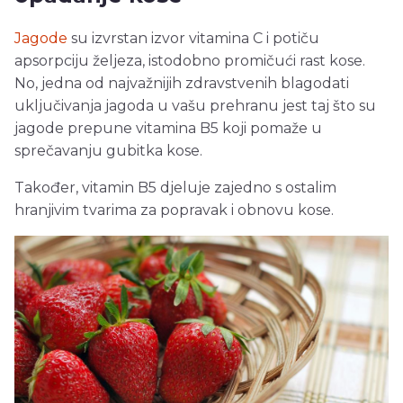
Jagode
su izvrstan izvor vitamina C i potiču
apsorpciju željeza, istodobno promičući rast kose.
No, jedna od najvažnijih zdravstvenih blagodati
uključivanja jagoda u vašu prehranu jest taj što su
jagode prepune vitamina B5 koji pomaže u
sprečavanju gubitka kose.
Također, vitamin B5 djeluje zajedno s ostalim
hranjivim tvarima za popravak i obnovu kose.