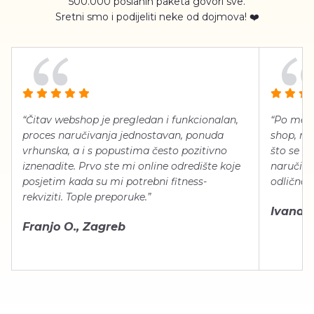
500.000 poslanih paketa govori sve.
Sretni smo i podijeliti neke od dojmova! ❤️
“Čitav webshop je pregledan i funkcionalan,
“Po meni
proces naručivanja jednostavan, ponuda
shop, neg
vrhunska, a i s popustima često pozitivno
što se ti
iznenadite. Prvo ste mi online odredište koje
naručiti
posjetim kada su mi potrebni fitness-
odlično 
rekviziti. Tople preporuke.”
Ivana Š.
Franjo O., Zagreb