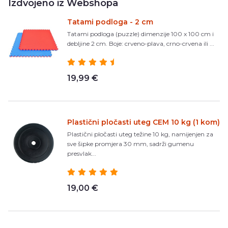
Izdvojeno iz Webshopa
Tatami podloga - 2 cm
Tatami podloga (puzzle) dimenzije 100 x 100 cm i
debljine 2 cm. Boje: crveno-plava, crno-crvena ili ...
19,99 €
Plastični pločasti uteg CEM 10 kg (1 kom)
Plastični pločasti uteg težine 10 kg, namijenjen za
sve šipke promjera 30 mm, sadrži gumenu
presvlak...
19,00 €