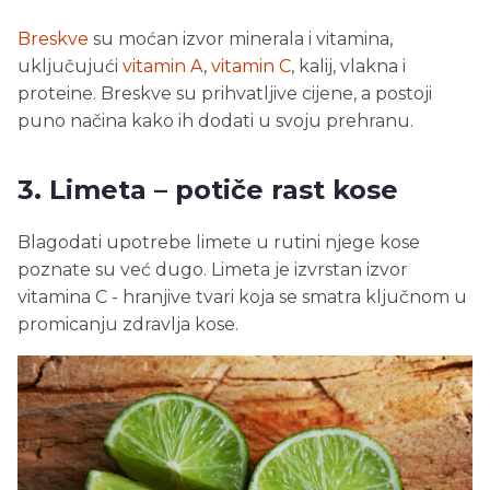
Breskve
su moćan izvor minerala i vitamina,
uključujući
vitamin A
,
vitamin C
, kalij, vlakna i
proteine. Breskve su prihvatljive cijene, a postoji
puno načina kako ih dodati u svoju prehranu.
3. Limeta – potiče rast kose
Blagodati upotrebe limete u rutini njege kose
poznate su već dugo. Limeta je izvrstan izvor
vitamina C - hranjive tvari koja se smatra ključnom u
promicanju zdravlja kose.