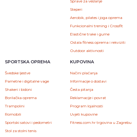
Sprave za veslanje
Steperi
Aerobik, pilates i joga oprema
Funkcionalni trening i Crossfit
Elastične trake i gume
Ostala fitness oprema i rekviziti
Outdoor aktivnosti
SPORTSKA OPREMA
KUPOVINA
Švedske ljestve
Načini plaćanja
Pametne i digitalne vage
Informacije o dostavi
Shakeri i bidoni
Česta pitanja
Borilačka oprema
Reklamacije i povrat
Trampolini
Program lojalnosti
Romobili
Uvjeti kupovine
Sportski satovi i pedometri
Fitness.com.hr trgovina u Zagrebu
Stol za stolni tenis