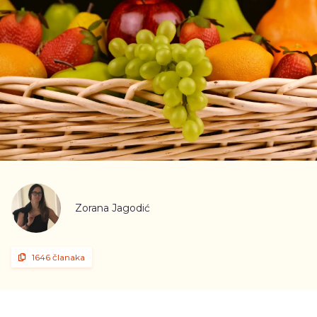
Zorana Jagodić
1646 članaka