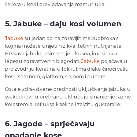
šećera u krvi i prevladavanja mamurluka.
5. Jabuke – daju kosi volumen
Jabuke
su jedan od najzdravijih međuobroka s
kojima možete unijeti niz kvalitetnih nutrijenata.
Hrskava jabuka, osim što je ukusna, ima široku
lepezu zdravstvenih blagodati.
Jabuke
pojačavaju
proizvodnju keratina u folikulima dlake čineći vašu
kosu snažnom, glatkom, sjajnom i punom.
Ostale zdravstvene prednosti uključivanja jabuka u
svakodnevnu prehranu uključuju smanjenje razine
kolesterola, refluksa kiseline i zaštitu gušterače.
6. Jagode – sprječavaju
opadanje kose