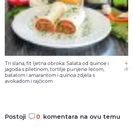
Tri slana, fit ljetna obroka: Salata od quinoe i
4
jagoda s piletinom, tortilje punjene lećom,
batatom i amarantom i quinoa zdjela s
avokadom i rajčicom
Postoji
0
komentara na ovu temu