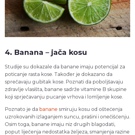
4. Banana – jača kosu
Studije su dokazale da banane imaju potencijal za
poticanje rasta kose. Također je dokazano da
sprečavaju gubitak kose. Poznati da poboljšavaju
zdravlje vlasišta, banane sadrže vitamine B skupine
koji sprječavanju pucanje vrhova i lomljenje kose.
Poznato je da
banane
smiruju kosu od oštećenja
uzrokovanih izlaganjem suncu, prašini i onečišćenju.
Osim toga, banane imaju niz drugih blagodati,
poput liječenja nedostatka željeza, smanjenja razine