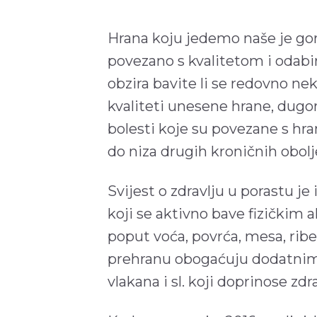
Hrana koju jedemo naše je gori
povezano s kvalitetom i odab
obzira bavite li se redovno ne
kvaliteti unesene hrane, dugor
bolesti koje su povezane s hra
do niza drugih kroničnih obolj
Svijest o zdravlju u porastu je 
koji se aktivno bave fizičkim 
poput voća, povrća, mesa, ribe,
prehranu obogaćuju dodatnim 
vlakana i sl. koji doprinose zdr