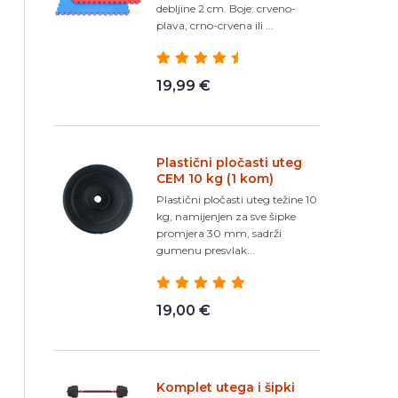
debljine 2 cm. Boje: crveno-
plava, crno-crvena ili ...
19,99 €
Plastični pločasti uteg
CEM 10 kg (1 kom)
Plastični pločasti uteg težine 10
kg, namijenjen za sve šipke
promjera 30 mm, sadrži
gumenu presvlak...
19,00 €
Komplet utega i šipki