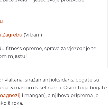
pu
 u Zagrebu
(Vrbani)
du fitness opreme, sprava za vježbanje te
nom mjestu!
or vlakana, snažan antioksidans, bogate su
omega-3 masnim kiselinama. Osim toga bogate
magnezij
i mangan), a njihova priprema je
ko široka.