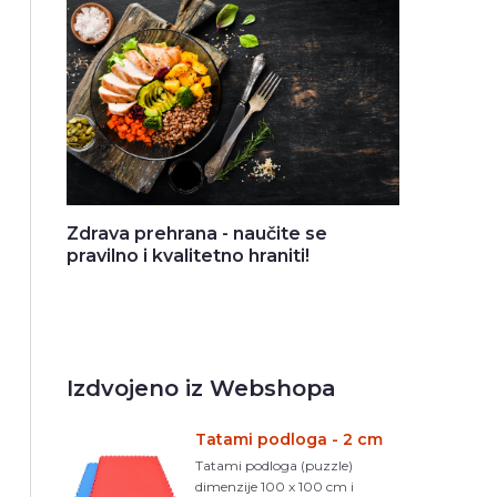
Zdrava prehrana - naučite se
pravilno i kvalitetno hraniti!
Izdvojeno iz Webshopa
Tatami podloga - 2 cm
Tatami podloga (puzzle)
dimenzije 100 x 100 cm i