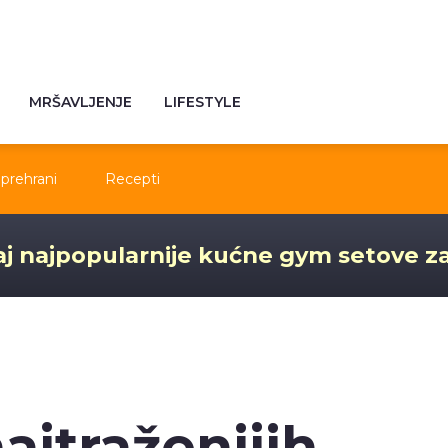
MRŠAVLJENJE
LIFESTYLE
prehrani
Recepti
j najpopularnije kućne gym setove z
ajtraženijih