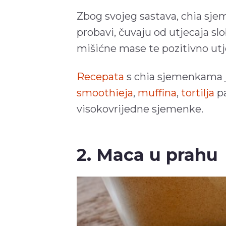
Zbog svojeg sastava, chia sje
probavi, čuvaju od utjecaja sl
mišićne mase te pozitivno utje
Recepata
s chia sjemenkama j
smoothieja
,
muffina
,
tortilja
pa
visokovrijedne sjemenke.
2. Maca u prahu