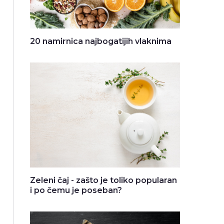
20 namirnica najbogatijih vlaknima
Zeleni čaj - zašto je toliko popularan
i po čemu je poseban?