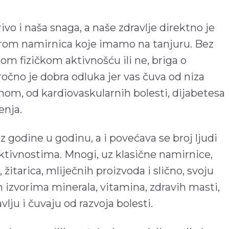
vo i naša snaga, a naše zdravlje direktno je
irom namirnica koje imamo na tanjuru. Bez
kom fizičkom aktivnošću ili ne, briga o
očno je dobra odluka jer vas čuva od niza
nom, od kardiovaskularnih bolesti, dijabetesa
enja.
iz godine u godinu, a i povećava se broj ljudi
aktivnostima. Mnogi, uz klasične namirnice,
 žitarica, mliječnih proizvoda i slično, svoju
izvorima minerala, vitamina, zdravih masti,
avlju i čuvaju od razvoja bolesti.