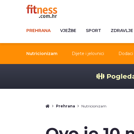
PREHRANA
VJEŽBE
SPORT
ZDRAVLJE
Nutricionizam
Dijete i jelovnici
Dodaci 
Pogleda
Prehrana
Nutricionizam
Ovo je 10 n