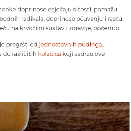
menke doprinose osjećaju sitosti, pomažu
obodnih radikala, doprinose očuvanju i rastu
ču na krvožilni sustav i zdravlje, općenito.
e pregršt, od
jednostavnih pudinga
,
 do različitih
kolačića
koji sadrže ove