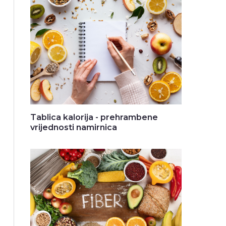
Tablica kalorija - prehrambene
vrijednosti namirnica