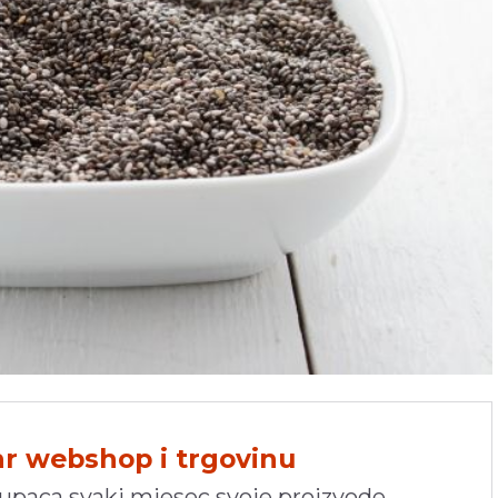
hr webshop i trgovinu
kupaca svaki mjesec svoje proizvode