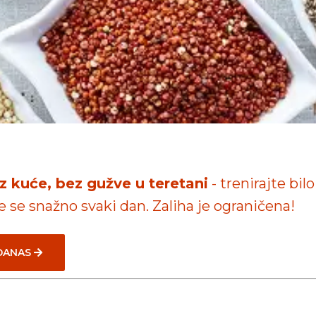
iz kuće, bez gužve u teretani
- trenirajte bilo
te se snažno svaki dan. Zaliha je ograničena!
 DANAS