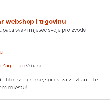
hr webshop i trgovinu
kupaca svaki mjesec svoje proizvode
pu
 u Zagrebu
(Vrbani)
du fitness opreme, sprava za vježbanje te
nom mjestu!