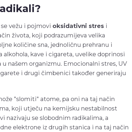
adikali?
 se vežu i pojmovi
oksidativni stres
i
ačin života, koji podrazumijeva velika
jne količine sna, jednoličnu prehranu i
 alkohola, kave i cigareta, uvelike doprinosi
a u našem organizmu. Emocionalni stres, UV
cigarete i drugi čimbenici također generiraju
može "slomiti" atome, pa oni na taj način
ma, koji utječu na kemijsku nestabilnost
evi nazivaju se slobodnim radikalima, a
dne elektrone iz drugih stanica i na taj način