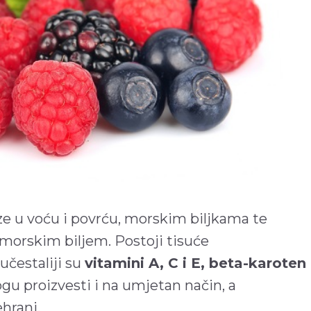
aze u voću i povrću, morskim biljkama te
morskim biljem. Postoji tisuće
učestaliji su
vitamini A, C i E, beta-karoten
gu proizvesti i na umjetan način, a
hrani.