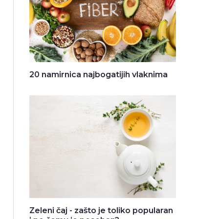
20 namirnica najbogatijih vlaknima
Zeleni čaj - zašto je toliko popularan