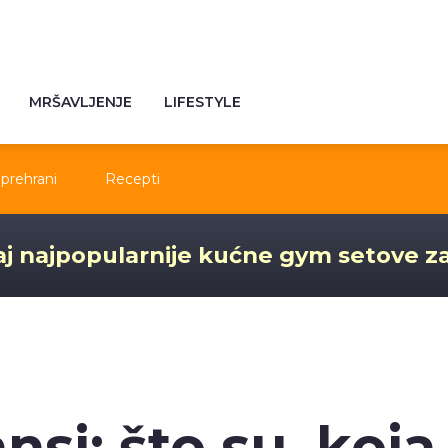
MRŠAVLJENJE
LIFESTYLE
prehrani
Recepti
j najpopularnije kućne gym setove z
nsi: što su, koja