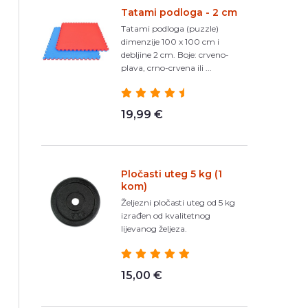
Tatami podloga - 2 cm
Tatami podloga (puzzle)
dimenzije 100 x 100 cm i
debljine 2 cm. Boje: crveno-
plava, crno-crvena ili ...
19,99 €
Pločasti uteg 5 kg (1
kom)
Željezni pločasti uteg od 5 kg
izrađen od kvalitetnog
lijevanog željeza.
15,00 €