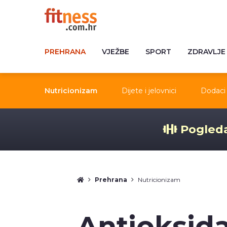
PREHRANA
VJEŽBE
SPORT
ZDRAVLJE
Nutricionizam
Dijete i jelovnici
Dodaci 
Pogleda
Prehrana
Nutricionizam
Antioksida