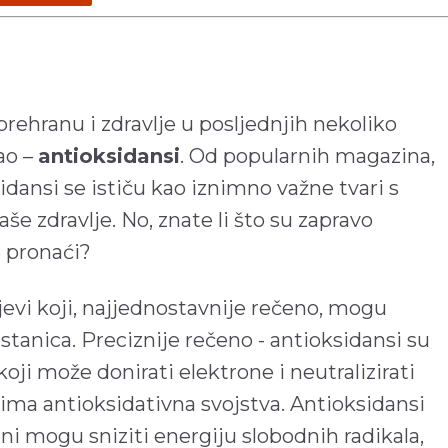
prehranu i zdravlje u posljednjih nekoliko
ao –
antioksidansi
. Od popularnih magazina,
idansi se ističu kao iznimno važne tvari s
še zdravlje. No, znate li što su zapravo
e pronaći?
jevi koji, najjednostavnije rečeno, mogu
a stanica. Preciznije rečeno - antioksidansi su
koji može donirati elektrone i neutralizirati
 ima antioksidativna svojstva. Antioksidansi
 oni mogu sniziti energiju slobodnih radikala,