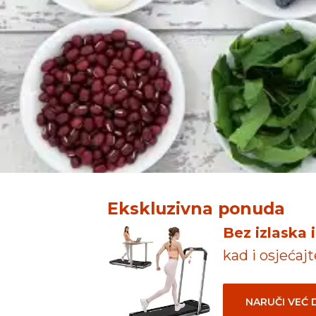
Ekskluzivna ponuda
Bez izlaska 
kad i osjećaj
NARUČI VEĆ