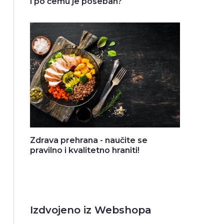
i po čemu je poseban?
Zdrava prehrana - naučite se
pravilno i kvalitetno hraniti!
Izdvojeno iz Webshopa