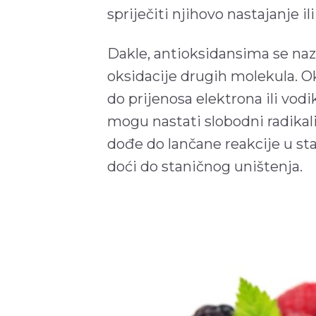
spriječiti njihovo nastajanje il
Dakle, antioksidansima se naz
oksidacije drugih molekula. Ok
do prijenosa elektrona ili vod
mogu nastati slobodni radikal
dođe do lančane reakcije u sta
doći do staničnog uništenja.