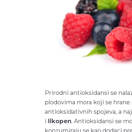
Prirodni antioksidansi se nal
plodovima mora koji se hrane 
antioksidativnih spojeva, a naj
i
likopen
. Antioksidansi se mo
konzumiraju se kao dodaci pre