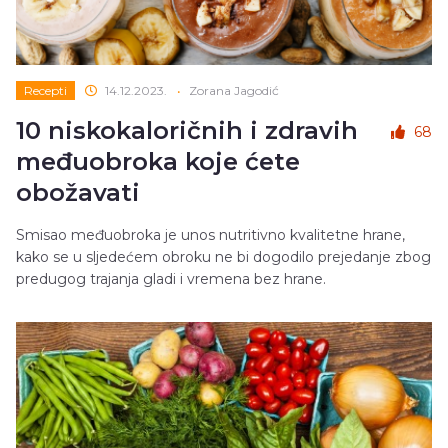
Recepti
14.12.2023.
•
Zorana Jagodić
10 niskokaloričnih i zdravih
68
međuobroka koje ćete
obožavati
Smisao međuobroka je unos nutritivno kvalitetne hrane,
kako se u sljedećem obroku ne bi dogodilo prejedanje zbog
predugog trajanja gladi i vremena bez hrane.