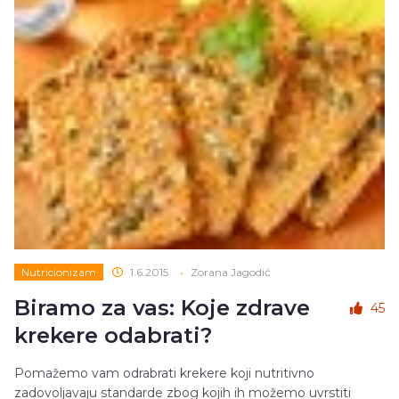
Nutricionizam
1.6.2015.
•
Zorana Jagodić
Biramo za vas: Koje zdrave
45
krekere odabrati?
Pomažemo vam odrabrati krekere koji nutritivno
zadovoljavaju standarde zbog kojih ih možemo uvrstiti