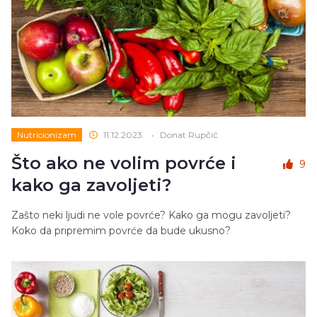
Nutricionizam
11.12.2023.
•
Donat Rupčić
Što ako ne volim povrće i
9
kako ga zavoljeti?
Zašto neki ljudi ne vole povrće? Kako ga mogu zavoljeti?
Koko da pripremim povrće da bude ukusno?