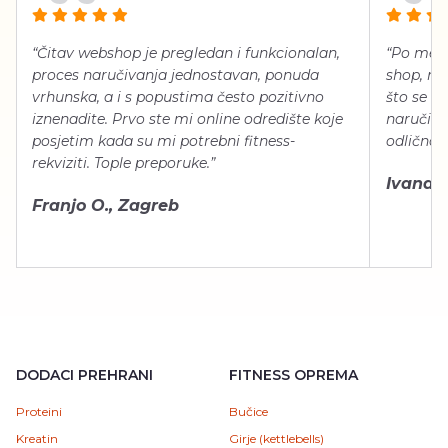
“Čitav webshop je pregledan i funkcionalan,
“Po meni
proces naručivanja jednostavan, ponuda
shop, neg
vrhunska, a i s popustima često pozitivno
što se ti
iznenadite. Prvo ste mi online odredište koje
naručiti
posjetim kada su mi potrebni fitness-
odlično 
rekviziti. Tople preporuke.”
Ivana Š.
Franjo O., Zagreb
DODACI PREHRANI
FITNESS OPREMA
Proteini
Bučice
Kreatin
Girje (kettlebells)