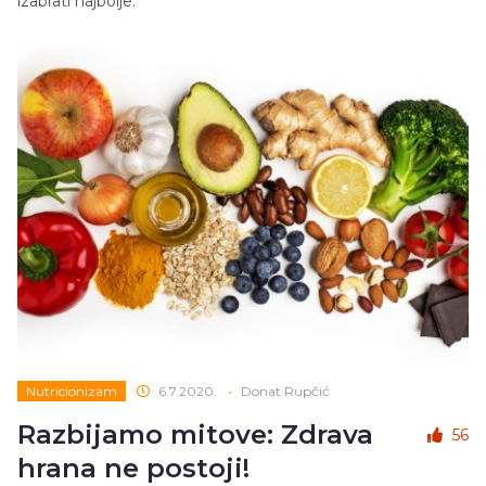
izabrati najbolje.
Nutricionizam
6.7.2020.
•
Donat Rupčić
Razbijamo mitove: Zdrava
56
hrana ne postoji!