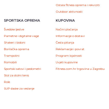
Ostala fitness oprema i rekviziti
Outdoor aktivnosti
SPORTSKA OPREMA
KUPOVINA
Švedske ljestve
Načini plaćanja
Pametne i digitalne vage
Informacije o dostavi
Shakeri i bidoni
Česta pitanja
Borilačka oprema
Reklamacije i povrat
Trampolini
Program lojalnosti
Romobili
Uvjeti kupovine
Sportski satovi i pedometri
Fitness.com.hr trgovina u Zagrebu
Stol za stolni tenis
Role
SUP daske za veslanje