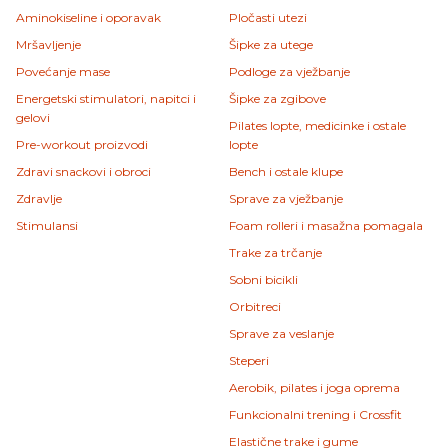
Aminokiseline i oporavak
Pločasti utezi
Mršavljenje
Šipke za utege
Povećanje mase
Podloge za vježbanje
Energetski stimulatori, napitci i
Šipke za zgibove
gelovi
Pilates lopte, medicinke i ostale
Pre-workout proizvodi
lopte
Zdravi snackovi i obroci
Bench i ostale klupe
Zdravlje
Sprave za vježbanje
Stimulansi
Foam rolleri i masažna pomagala
Trake za trčanje
Sobni bicikli
Orbitreci
Sprave za veslanje
Steperi
Aerobik, pilates i joga oprema
Funkcionalni trening i Crossfit
Elastične trake i gume