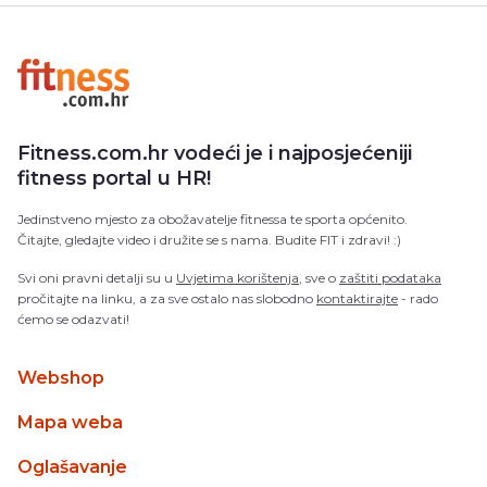
Fitness.com.hr vodeći je i najposjećeniji
fitness portal u HR!
Jedinstveno mjesto za obožavatelje fitnessa te sporta općenito.
Čitajte, gledajte video i družite se s nama. Budite FIT i zdravi! :)
Svi oni pravni detalji su u
Uvjetima korištenja
, sve o
zaštiti podataka
pročitajte na linku, a za sve ostalo nas slobodno
kontaktirajte
- rado
ćemo se odazvati!
Webshop
Mapa weba
Oglašavanje