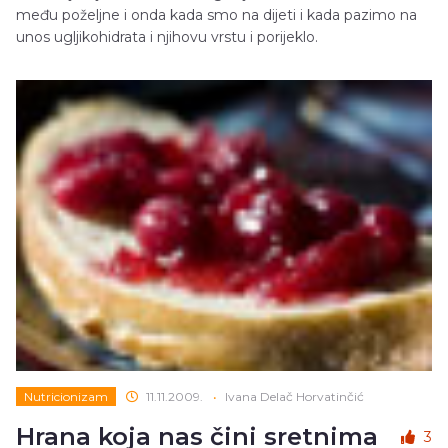
među poželjne i onda kada smo na dijeti i kada pazimo na
unos ugljikohidrata i njihovu vrstu i porijeklo.
Nutricionizam
11.11.2009.
•
Ivana Delač Horvatinčić
Hrana koja nas čini sretnima
3