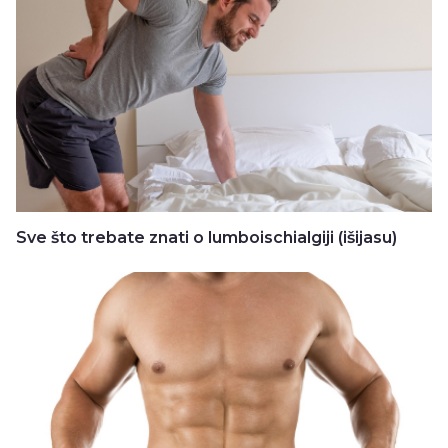
Sve što trebate znati o lumboischialgiji (išijasu)