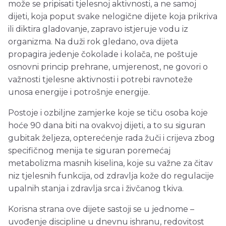
može se pripisati tjelesnoj aktivnosti, a ne samoj
dijeti, koja poput svake nelogične dijete koja prikriva
ili diktira gladovanje, zapravo istjeruje vodu iz
organizma. Na duži rok gledano, ova dijeta
propagira jedenje čokolade i kolača, ne poštuje
osnovni princip prehrane, umjerenost, ne govori o
važnosti tjelesne aktivnosti i potrebi ravnoteže
unosa energije i potrošnje energije.
Postoje i ozbiljne zamjerke koje se tiču osoba koje
hoće 90 dana biti na ovakvoj dijeti, a to su siguran
gubitak željeza, opterećenje rada žuči i crijeva zbog
specifičnog menija te siguran poremećaj
metabolizma masnih kiselina, koje su važne za čitav
niz tjelesnih funkcija, od zdravlja kože do regulacije
upalnih stanja i zdravlja srca i živčanog tkiva.
Korisna strana ove dijete sastoji se u jednome –
uvođenje discipline u dnevnu ishranu, redovitost