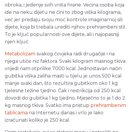
obroka, i jedenje svih vrsta hrane. Većina osoba koja
ide na neku dijetu ne čini to zbog viška kilograma,
već jer predaju svoju moć kontrole imaginarnoj sili
dijete, koja bi trebala urediti njihov prehrambeni stil.
To je ključ popularnosti ove dijete, ali i najopasniji
njen ključ.
Metabolizam
svakog čovjeka radi drugačije i na
njega utiče niz faktora. Svaki kilogram masnog tkiva
vrijedi nam otprilike 7000 kcal. Jednostavan način
gubitka viška zaliha masti u tijelu je unos 500 kcal
manje svaki dan, što rezultira gubitkom oko 1 kg
tjelesne težine tjedno. Čak i restrikcija od 250 kcal
dovodi do gubitka 1 kg tjedno. Mjesečno to je 1 do 2
kg masnog tkiva. Svatko ima pristup
prehrambenim
tablicama
na Internetu danas i vrlo je lako
izračunati koliko je 250 kcal.