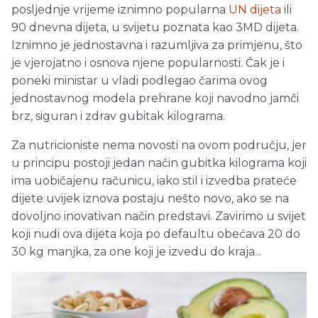
posljednje vrijeme iznimno popularna
UN dijeta
ili
90 dnevna dijeta, u svijetu poznata kao 3MD dijeta.
Iznimno je jednostavna i razumljiva za primjenu, što
je vjerojatno i osnova njene popularnosti. Čak je i
poneki ministar u vladi podlegao čarima ovog
jednostavnog modela prehrane koji navodno jamči
brz, siguran i zdrav gubitak kilograma.
Za nutricioniste nema novosti na ovom području, jer
u principu postoji jedan način gubitka kilograma koji
ima uobičajenu računicu, iako stil i izvedba prateće
dijete uvijek iznova postaju nešto novo, ako se na
dovoljno inovativan način predstavi. Zavirimo u svijet
koji nudi ova dijeta koja po defaultu obećava 20 do
30 kg manjka, za one koji je izvedu do kraja...