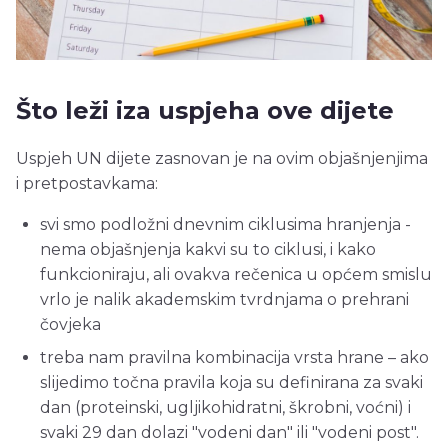
Što leži iza uspjeha ove dijete
Uspjeh UN dijete zasnovan je na ovim objašnjenjima
i pretpostavkama:
svi smo podložni dnevnim ciklusima hranjenja -
nema objašnjenja kakvi su to ciklusi, i kako
funkcioniraju, ali ovakva rečenica u općem smislu
vrlo je nalik akademskim tvrdnjama o prehrani
čovjeka
treba nam pravilna kombinacija vrsta hrane – ako
slijedimo točna pravila koja su definirana za svaki
dan (proteinski, ugljikohidratni, škrobni, voćni) i
svaki 29 dan dolazi "vodeni dan" ili "vodeni post".