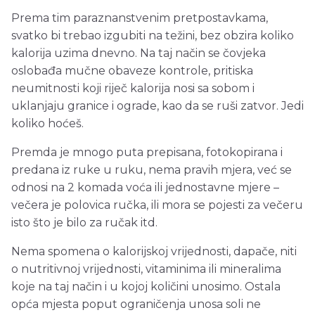
Prema tim paraznanstvenim pretpostavkama,
svatko bi trebao izgubiti na težini, bez obzira koliko
kalorija uzima dnevno. Na taj način se čovjeka
oslobađa mučne obaveze kontrole, pritiska
neumitnosti koji riječ kalorija nosi sa sobom i
uklanjaju granice i ograde, kao da se ruši zatvor. Jedi
koliko hoćeš.
Premda je mnogo puta prepisana, fotokopirana i
predana iz ruke u ruku, nema pravih mjera, već se
odnosi na 2 komada voća ili jednostavne mjere –
večera je polovica ručka, ili mora se pojesti za večeru
isto što je bilo za ručak itd.
Nema spomena o kalorijskoj vrijednosti, dapače, niti
o nutritivnoj vrijednosti, vitaminima ili mineralima
koje na taj način i u kojoj količini unosimo. Ostala
opća mjesta poput ograničenja unosa soli ne