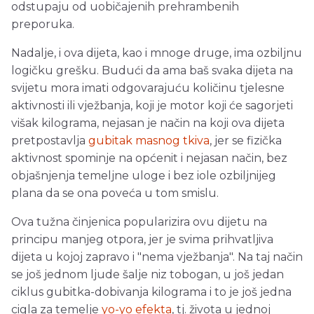
odstupaju od uobičajenih prehrambenih
preporuka.
Nadalje, i ova dijeta, kao i mnoge druge, ima ozbiljnu
logičku grešku. Budući da ama baš svaka dijeta na
svijetu mora imati odgovarajuću količinu tjelesne
aktivnosti ili vježbanja, koji je motor koji će sagorjeti
višak kilograma, nejasan je način na koji ova dijeta
pretpostavlja
gubitak masnog tkiva
, jer se fizička
aktivnost spominje na općenit i nejasan način, bez
objašnjenja temeljne uloge i bez iole ozbiljnijeg
plana da se ona poveća u tom smislu.
Ova tužna činjenica popularizira ovu dijetu na
principu manjeg otpora, jer je svima prihvatljiva
dijeta u kojoj zapravo i "nema vježbanja". Na taj način
se još jednom ljude šalje niz tobogan, u još jedan
ciklus gubitka-dobivanja kilograma i to je još jedna
cigla za temelje
yo-yo efekta
, tj. života u jednoj