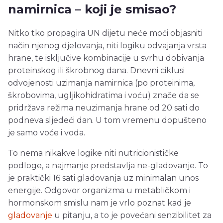
namirnica – koji je smisao?
Nitko tko propagira UN dijetu neće moći objasniti
način njenog djelovanja, niti logiku odvajanja vrsta
hrane, te isključive kombinacije u svrhu dobivanja
proteinskog ili škrobnog dana. Dnevni ciklusi
odvojenosti uzimanja namirnica (po proteinima,
škrobovima, ugljikohidratima i voću) znače da se
pridržava režima neuzimanja hrane od 20 sati do
podneva sljedeći dan. U tom vremenu dopušteno
je samo voće i voda.
To nema nikakve logike niti nutricionističke
podloge, a najmanje predstavlja ne-gladovanje. To
je praktički 16 sati gladovanja uz minimalan unos
energije. Odgovor organizma u metabličkom i
hormonskom smislu nam je vrlo poznat kad je
gladovanje
u pitanju, a to je povećani senzibilitet za