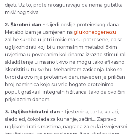
dijeti. Uz to, proteini osiguravaju da nema gubitka
mišićnog tkiva.
2. Škrobni dan -
slijedi poslije proteinskog dana.
Metabolizam je usmjeren na
glukoneogenezu
,
zalihe škroba u jetri i mišićima su potrošene, pa se
ugljikohidrati koji bi u normalnim metaboličkim
uvjetima u povećanim količinama izrazito stimulirali
skladištenje u masno tkivo ne mogu tako efikasno
iskoristiti u tu svrhu. Mehanizam zasićenja. Iako se
tvrdi da ovo nije proteinski dan, naveden je priličan
broj namirnica koje su vrlo bogate proteinima,
poput graška ili integralnih žitarica, tako da ovo čini
prijelaznim danom.
3. Ugljikohidratni dan -
tjestenina, torta, kolači,
sladoled, čokolada za kuhanje, začini.... Zapravo,
ugljikohidrati s mastima, nagrada za čula i svojevrsni