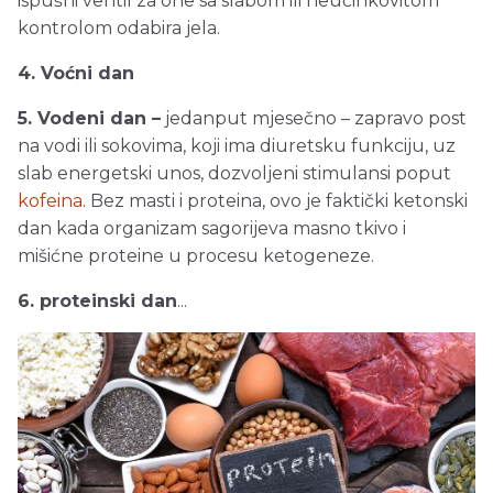
ispušni ventil za one sa slabom ili neučinkovitom
kontrolom odabira jela.
4. Voćni dan
5. Vodeni dan –
jedanput mjesečno – zapravo post
na vodi ili sokovima, koji ima diuretsku funkciju, uz
slab energetski unos, dozvoljeni stimulansi poput
kofeina
. Bez masti i proteina, ovo je faktički ketonski
dan kada organizam sagorijeva masno tkivo i
mišićne proteine u procesu ketogeneze.
6. proteinski dan
...