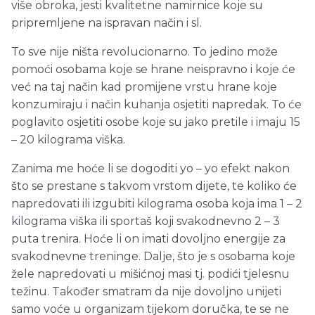
više obroka, jesti kvalitetne namirnice koje su
pripremljene na ispravan način i sl.
To sve nije ništa revolucionarno. To jedino može
pomoći osobama koje se hrane neispravno i koje će
već na taj način kad promijene vrstu hrane koje
konzumiraju i način kuhanja osjetiti napredak. To će
poglavito osjetiti osobe koje su jako pretile i imaju 15
– 20 kilograma viška.
Zanima me hoće li se dogoditi yo – yo efekt nakon
što se prestane s takvom vrstom dijete, te koliko će
napredovati ili izgubiti kilograma osoba koja ima 1 – 2
kilograma viška ili sportaš koji svakodnevno 2 – 3
puta trenira. Hoće li on imati dovoljno energije za
svakodnevne treninge. Dalje, što je s osobama koje
žele napredovati u mišićnoj masi tj. podići tjelesnu
težinu. Također smatram da nije dovoljno unijeti
samo voće u organizam tijekom doručka, te se ne