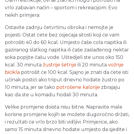
Osim restrikcije, ovi se zlatnici mogu i potrošiti na
vrlo zabavan način – sportom i rekreacijom. Evo
nekih primjera:
Ostavite zadnju četvrtinu obroka i nemojte je
pojesti. Ostat ćete bez osjećaja sitosti koji će vam
potrošiti 40 do 60 kcal. Umjesto čaše cola napitka ili
gaziranog slatkog napitka ili čaše zaslađenog nektar
soka popijte čašu vode. Uštedjeli ste unos oko 150
kcal. 30 minuta
žustrije šetnje
ili 20 minuta
vožnje
bicikla
potrošit će 100 kcal. Sjajno je znati da ćete isti
učinak postići ako triput dnevno hodate žustro po
10 minuta, jer se tako
potrošene kalorije
zbrajaju
kao da ste u komadu hodali 30 minuta.
Velike promjene doista nisu bitne. Napravite male
korisne promjene kojih se možete dugoročno držati,
i rezultati će vrlo brzo biti vidljivi. Primjerice, ako
samo 15 minuta dnevno hodate umjesto da sjedite i