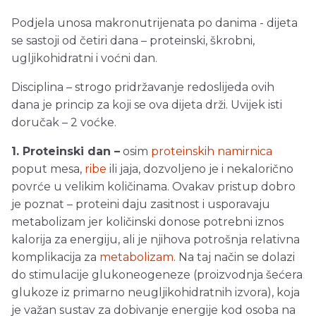
Podjela unosa makronutrijenata po danima - dijeta
se sastoji od četiri dana – proteinski, škrobni,
ugljikohidratni i voćni dan.
Disciplina – strogo pridržavanje redoslijeda ovih
dana je princip za koji se ova dijeta drži. Uvijek isti
doručak – 2 voćke.
1. Proteinski dan –
osim
proteinskih namirnica
poput mesa,
ribe
ili jaja, dozvoljeno je i nekalorično
povrće u velikim količinama. Ovakav pristup dobro
je poznat – proteini daju zasitnost i usporavaju
metabolizam jer količinski donose potrebni iznos
kalorija za energiju, ali je njihova potrošnja relativna
komplikacija za
metabolizam
. Na taj način se dolazi
do stimulacije glukoneogeneze (proizvodnja šećera
glukoze iz primarno neugljikohidratnih izvora), koja
je važan sustav za dobivanje energije kod osoba na