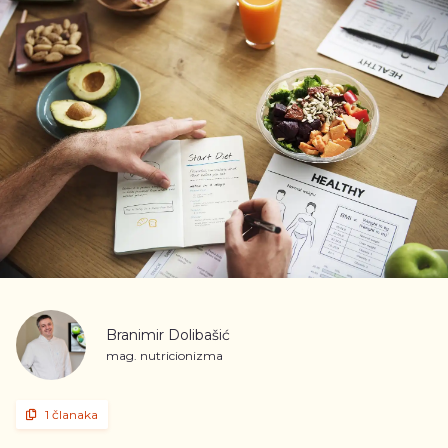
Branimir Dolibašić
mag. nutricionizma
1 članaka