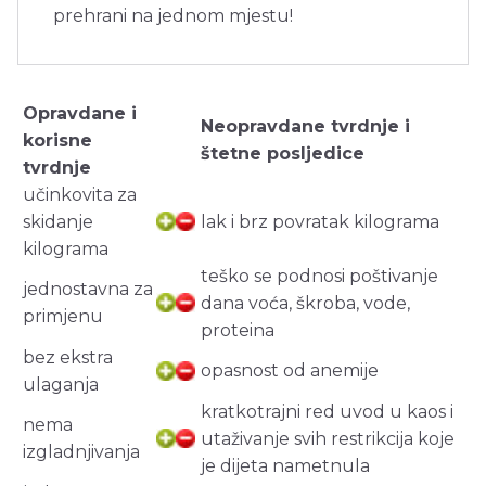
prehrani na jednom mjestu!
Opravdane i
Neopravdane tvrdnje i
korisne
štetne posljedice
tvrdnje
učinkovita za
skidanje
lak i brz povratak kilograma
kilograma
teško se podnosi poštivanje
jednostavna za
dana voća, škroba, vode,
primjenu
proteina
bez ekstra
opasnost od anemije
ulaganja
kratkotrajni red uvod u kaos i
nema
utaživanje svih restrikcija koje
izgladnjivanja
je dijeta nametnula