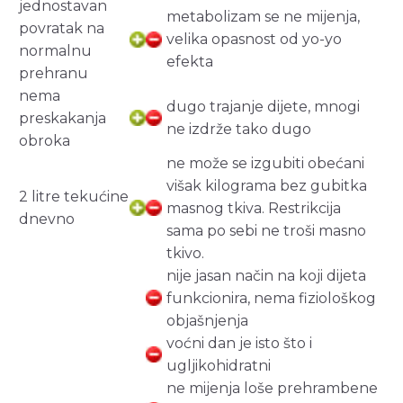
jednostavan
metabolizam se ne mijenja,
povratak na
velika opasnost od yo-yo
normalnu
efekta
prehranu
nema
dugo trajanje dijete, mnogi
preskakanja
ne izdrže tako dugo
obroka
ne može se izgubiti obećani
višak kilograma bez gubitka
2 litre tekućine
masnog tkiva. Restrikcija
dnevno
sama po sebi ne troši masno
tkivo.
nije jasan način na koji dijeta
funkcionira, nema fiziološkog
objašnjenja
voćni dan je isto što i
ugljikohidratni
ne mijenja loše prehrambene