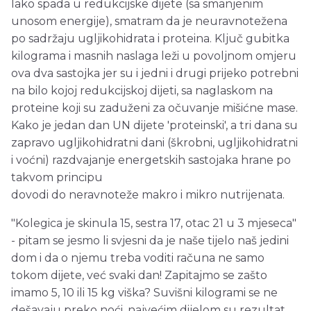
Iako spada u redukcijske dijete (sa smanjenim
unosom energije), smatram da je neuravnotežena
po sadržaju ugljikohidrata i proteina. Ključ gubitka
kilograma i masnih naslaga leži u povoljnom omjeru
ova dva sastojka jer su i jedni i drugi prijeko potrebni
na bilo kojoj redukcijskoj dijeti, sa naglaskom na
proteine koji su zaduženi za očuvanje mišićne mase.
Kako je jedan dan UN dijete 'proteinski', a tri dana su
zapravo ugljikohidratni dani (škrobni, ugljikohidratni
i voćni) razdvajanje energetskih sastojaka hrane po
takvom principu
dovodi do neravnoteže makro i mikro nutrijenata.
"Kolegica je skinula 15, sestra 17, otac 21 u 3 mjeseca"
- pitam se jesmo li svjesni da je naše tijelo naš jedini
dom i da o njemu treba voditi računa ne samo
tokom dijete, već svaki dan! Zapitajmo se zašto
imamo 5, 10 ili 15 kg viška? Suvišni kilogrami se ne
dešavaju preko noći, najvećim dijelom su rezultat