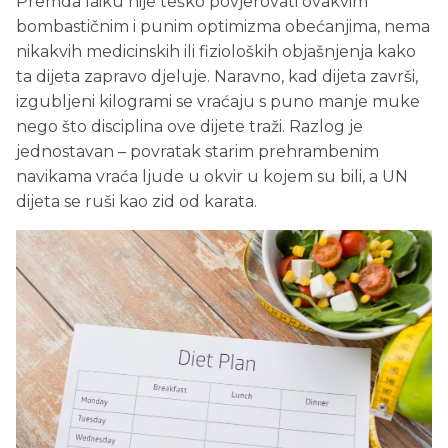
Premda laiku nije teško povjerovati ovakvim
bombastičnim i punim optimizma obećanjima, nema
nikakvih medicinskih ili fizioloških objašnjenja kako
ta dijeta zapravo djeluje. Naravno, kad dijeta završi,
izgubljeni kilogrami se vraćaju s puno manje muke
nego što disciplina ove dijete traži. Razlog je
jednostavan – povratak starim prehrambenim
navikama vraća ljude u okvir u kojem su bili, a UN
dijeta se ruši kao zid od karata.