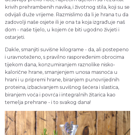
krivih prehrambenih navika, i životnog stila, koji su se
odvijali duže vrijeme. Razmislimo da li je hrana tu da
zadovolji naše osjete ili je ona ta koja izgrađuje naš
dom - naše tijelo, u kojem će biti ugodno živjeti i
ostarjeti.
Dakle, smanjiti suvišne kilograme - da, ali postepeno
i uravnoteženo, s pravilno raspoređenim obrocima
tijekom dana, konzumiranjem raznolike nisko-
kalorične hrane, smanjenjem unosa masnoća u
hrani i u pripremi hrane, biranjem punovrijednih
proteina, izbacivanjem suvišnog šećera i slastica,
biranjem voća i povrća i integralnih žitarica kao
temelja prehrane - i to svakog dana!