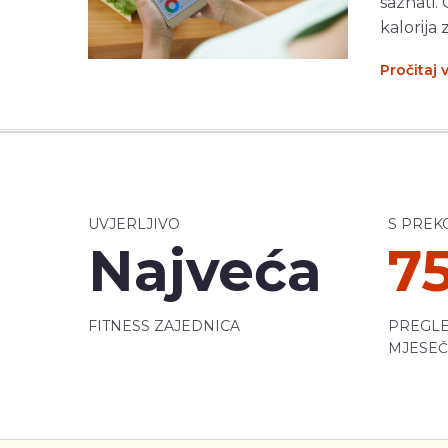
saznati.
kalorija 
Pročitaj 
UVJERLJIVO
S PREK
Najveća
7
FITNESS ZAJEDNICA
PREGLE
MJESE