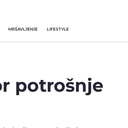
MRŠAVLJENJE
LIFESTYLE
or potrošnje