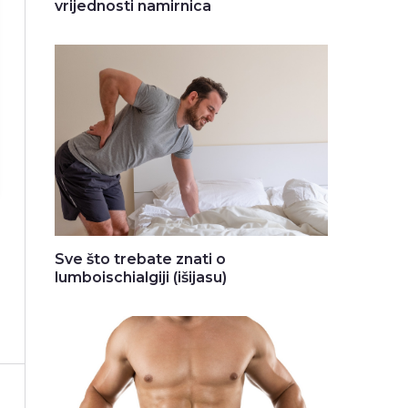
vrijednosti namirnica
Sve što trebate znati o
lumboischialgiji (išijasu)