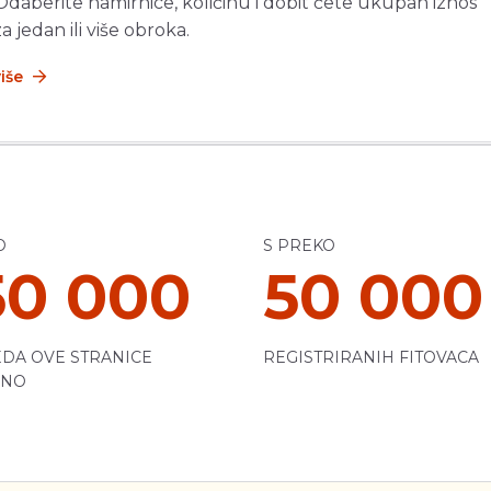
 Odaberite namirnice, količinu i dobit ćete ukupan iznos
za jedan ili više obroka.
više
O
S PREKO
50 000
50 000
DA OVE STRANICE
REGISTRIRANIH FITOVACA
ČNO