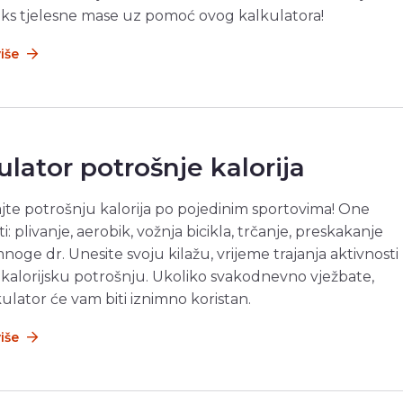
eks tjelesne mase uz pomoć ovog kalkulatora!
više
ulator potrošnje kalorija
jte potrošnju kalorija po pojedinim sportovima! One
: plivanje, aerobik, vožnja bicikla, trčanje, preskakanje
mnoge dr. Unesite svoju kilažu, vrijeme trajanja aktivnosti
te kalorijsku potrošnju. Ukoliko svakodnevno vježbate,
kulator će vam biti iznimno koristan.
više