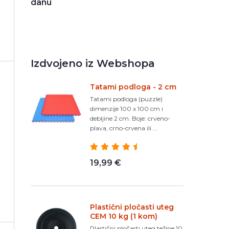
danu
Izdvojeno iz Webshopa
Tatami podloga - 2 cm
Tatami podloga (puzzle)
dimenzije 100 x 100 cm i
debljine 2 cm. Boje: crveno-
plava, crno-crvena ili ...
19,99 €
Plastični pločasti uteg
CEM 10 kg (1 kom)
Plastični pločasti uteg težine 10