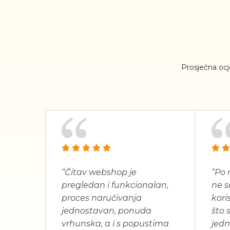
Prosječna oc
“Čitav webshop je
“Po 
pregledan i funkcionalan,
ne s
proces naručivanja
koris
jednostavan, ponuda
što 
vrhunska, a i s popustima
jedn