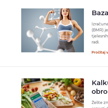
Baza
Izračuna
(BMR) j
tjelesnih
radi.
Pročitaj 
Kalk
obro
Želite z