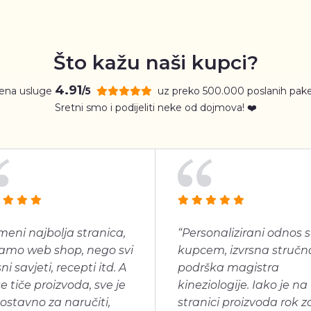
Što kažu naši kupci?
4.91
jena usluge
uz preko 500.000 poslanih pake
/5
Sretni smo i podijeliti neke od dojmova! ❤️
meni najbolja stranica,
“Personalizirani odnos s
amo web shop, nego svi
kupcem, izvrsna stručn
ni savjeti, recepti itd. A
podrška magistra
se tiče proizvoda, sve je
kineziologije. Iako je na
ostavno za naručiti,
stranici proizvoda rok z