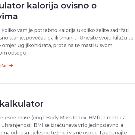
ulator kalorija ovisno o
evima
 koliko vam je potrebno kalorija ukoliko želite sadržati
esno stanje, povećati ga ili smanjiti. Unesite svoju kilažu te
 omjer ugljikohidrata, proteina te masti u svom
kom opsegu.
više
kalkulator
jelesne mase (engl. Body Mass Index, BMI) je metoda
 uhranjenosti. BMI se izračunava vrlo jednostavno, a
se na odnosu tjelesne težine i visine osobe. Izračunajte