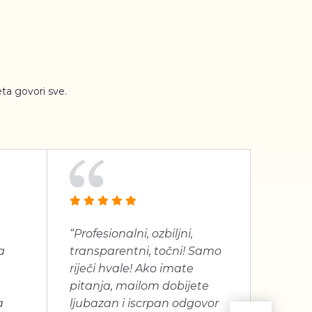
ta govori sve.
“Profesionalni, ozbiljni,
“Jako 
a
transparentni, točni! Samo
proizv
riječi hvale! Ako imate
dugogo
pitanja, mailom dobijete
je bilo
a
ljubazan i iscrpan odgovor