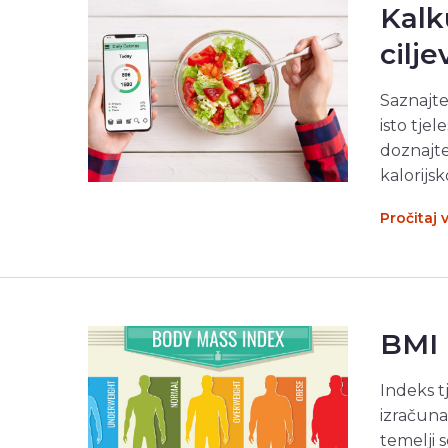
Kalk
cilj
Saznajte
isto tjel
doznajte
kalorijs
Pročitaj 
BMI 
Indeks t
izračuna
temelji 