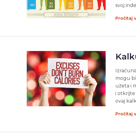
svoj ind
Pročitaj 
Kalk
Izračuna
mogu biti
užeta i 
i otkrij
ovaj kal
Pročitaj 