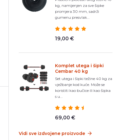
kg, namijenjen za sve šipke
promjera 30 mm, sadrži
gumenu presvlak...
19,00 €
Komplet utega i šipki
Cembar 40 kg
Set utega i šipki težine 40 kg za
vježbanje kod kuće. Može se
koristiti kao bučice ili kao šipka
s u...
69,00 €
Vidi sve izdvojene proizvode