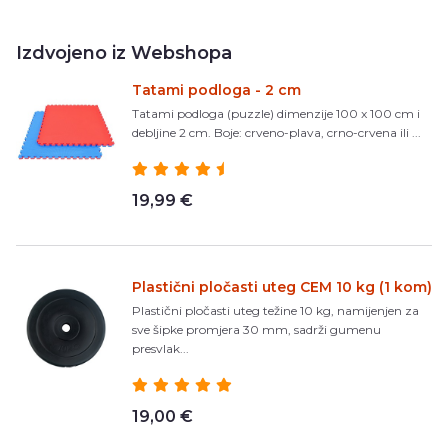
Izdvojeno iz Webshopa
Tatami podloga - 2 cm
Tatami podloga (puzzle) dimenzije 100 x 100 cm i
debljine 2 cm. Boje: crveno-plava, crno-crvena ili ...
19,99 €
Plastični pločasti uteg CEM 10 kg (1 kom)
Plastični pločasti uteg težine 10 kg, namijenjen za
sve šipke promjera 30 mm, sadrži gumenu
presvlak...
19,00 €