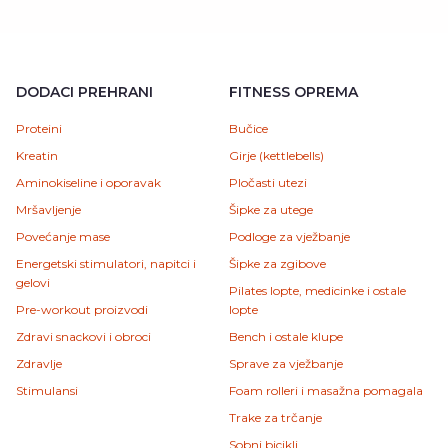
DODACI PREHRANI
FITNESS OPREMA
Proteini
Bučice
Kreatin
Girje (kettlebells)
Aminokiseline i oporavak
Pločasti utezi
Mršavljenje
Šipke za utege
Povećanje mase
Podloge za vježbanje
Energetski stimulatori, napitci i
Šipke za zgibove
gelovi
Pilates lopte, medicinke i ostale
Pre-workout proizvodi
lopte
Zdravi snackovi i obroci
Bench i ostale klupe
Zdravlje
Sprave za vježbanje
Stimulansi
Foam rolleri i masažna pomagala
Trake za trčanje
Sobni bicikli