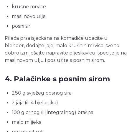
krušne mrvice
maslinovo ulje
posni sir
Pileća prsa isjeckana na komadiće ubacite u
blender, dodajte jaje, malo krušnih mrvica, sve to
dobro izmiješajte napravite pljeskavicu ispecite je na
maslinovom ulju i poslužite s posnim sirom.
4. Palačinke s posnim sirom
280 g svježeg posnog sira
2 jaja (ili 4 bjelanjka)
100 g crnog (ili integralnog) brašna
malo mlijeka
prstohvat soli