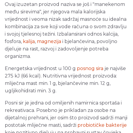
Ovaj izuzetan proizvod naziva se još i "manekenom
među sirevima", jer njegova mala kalorijska
vrijednost i veoma nizak sadržaj masnoće su idealna
kombinacija za sve koji vode računa o svom zdravlju
i svojoj tjelesnoj težini. Izbalansirani odnos kalcija,
fosfora,
kalija
,
magnezija
i bjelančevina, povoljno
djeluje na rast, razvoj i zadovoljenje potreba
organizma.
Energetska vrijednost u 100 g
posnog sira
je najviše
275 kJ (66 kcal). Nutritivna vrijednost proizvoda:
mliječna mast min. 1 g, bjelančevine min. 12 g,
ugljikohidrati min. 3 g.
Posni sir je jedna od omiljenih namirnica sportaša i
rekreativaca. Posebno je prikladan za osobe na
dijetalnoj prehrani, jer osim što proizvod sadrži manji
postotak mliječne masti, sadrži
probiotičke bakterije
koje pozitivno djeluju na probavni sustav čovjeka.