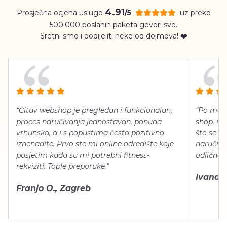
4.91
Prosječna ocjena usluge
uz preko
/5
500.000 poslanih paketa govori sve.
Sretni smo i podijeliti neke od dojmova! ❤️
“Čitav webshop je pregledan i funkcionalan,
“Po meni
proces naručivanja jednostavan, ponuda
shop, neg
vrhunska, a i s popustima često pozitivno
što se ti
iznenadite. Prvo ste mi online odredište koje
naručiti
posjetim kada su mi potrebni fitness-
odlično 
rekviziti. Tople preporuke.”
Ivana Š.
Franjo O., Zagreb