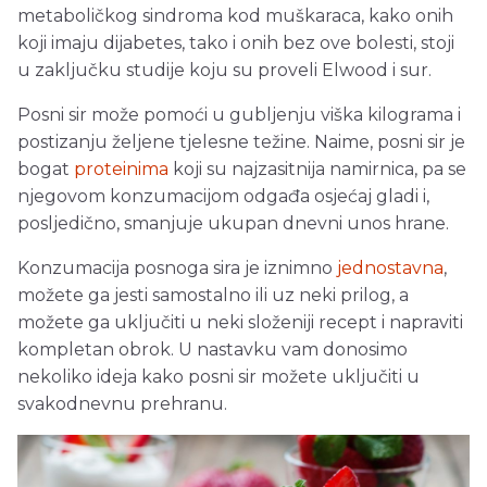
metaboličkog sindroma kod muškaraca, kako onih
koji imaju dijabetes, tako i onih bez ove bolesti, stoji
u zaključku studije koju su proveli Elwood i sur.
Posni sir može pomoći u gubljenju viška kilograma i
postizanju željene tjelesne težine. Naime, posni sir je
bogat
proteinima
koji su najzasitnija namirnica, pa se
njegovom konzumacijom odgađa osjećaj gladi i,
posljedično, smanjuje ukupan dnevni unos hrane.
Konzumacija posnoga sira je iznimno
jednostavna
,
možete ga jesti samostalno ili uz neki prilog, a
možete ga uključiti u neki složeniji recept i napraviti
kompletan obrok. U nastavku vam donosimo
nekoliko ideja kako posni sir možete uključiti u
svakodnevnu prehranu.