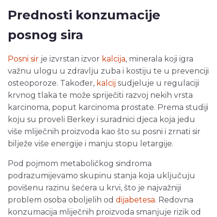
Prednosti konzumacije
posnog sira
Posni sir
je izvrstan izvor
kalcija
, minerala koji igra
važnu ulogu u zdravlju zuba i kostiju te u prevenciji
osteoporoze. Također,
kalcij
sudjeluje u regulaciji
krvnog tlaka te može spriječiti razvoj nekih vrsta
karcinoma, poput karcinoma prostate. Prema studiji
koju su proveli Berkey i suradnici djeca koja jedu
više mliječnih proizvoda kao što su posni i zrnati sir
bilježe više energije i manju stopu letargije.
Pod pojmom metaboličkog sindroma
podrazumijevamo skupinu stanja koja uključuju
povišenu razinu šećera u krvi, što je najvažniji
problem osoba oboljelih od
dijabetesa
. Redovna
konzumacija mliječnih proizvoda smanjuje rizik od