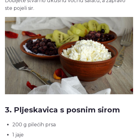
Dobijete stvarno ukusnu voćnu salatu, a zapravo
ste pojeli sir.
3. Pljeskavica s posnim sirom
200 g pilećih prsa
1 jaje