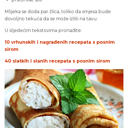
Mlijeka se doda par žlica, toliko da smjesa bude
dovoljno tekuća da se može izliti na tavu.
U sljedećim tekstovima pronađite:
10 vrhunskih i nagrađenih recepata s posnim
sirom
40 slatkih i slanih recepata s posnim sirom