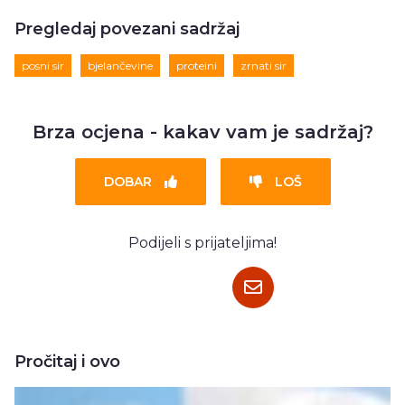
Pregledaj povezani sadržaj
posni sir
bjelančevine
proteini
zrnati sir
Brza ocjena - kakav vam je sadržaj?
DOBAR
LOŠ
Podijeli s prijateljima!
Pročitaj i ovo