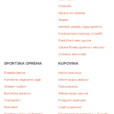
Orbitreci
Sprave za veslanje
Steperi
Aerobik, pilates i joga oprema
Funkcionalni trening i Crossfit
Elastične trake i gume
Ostala fitness oprema i rekviziti
Outdoor aktivnosti
SPORTSKA OPREMA
KUPOVINA
Švedske ljestve
Načini plaćanja
Pametne i digitalne vage
Informacije o dostavi
Shakeri i bidoni
Česta pitanja
Borilačka oprema
Reklamacije i povrat
Trampolini
Program lojalnosti
Romobili
Uvjeti kupovine
Sportski satovi i pedometri
Fitness.com.hr trgovina u Zagrebu