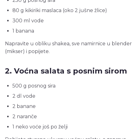
250 g posnog sira
80 g kikiriki maslaca (oko 2 jušne žlice)
300 ml vode
1 banana
Napravite u obliku shakea, sve namirnice u blender
(mikser) i popijete.
2. Voćna salata s posnim sirom
500 g posnog sira
2 dl vode
2 banane
2 naranče
1 neko voće još po želji