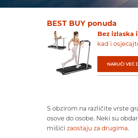
BEST BUY ponuda
Bez izlaska 
kad i osjećaj
NARUČI VEĆ
S obzirom na različite vrste gra
osove do osobe. Neki su obdare
mišići
zaostaju za drugima
.