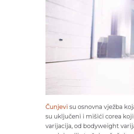
Čunjevi
su osnovna vježba koja
su uključeni i mišići corea koj
varijacija, od bodyweight vari