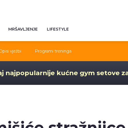
MRŠAVLJENJE
LIFESTYLE
Opisi vježbi
Programi treninga
j najpopularnije kućne gym setove z
mišiće stražnjice