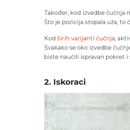
Također, kod izvedbe čučnja mo
Što je pozicija stopala uža, to 
Kod
širih varijanti čučnja
, akt
Svakako se oko izvedbe čučn
biste naučili ispravan pokret i 
2. Iskoraci