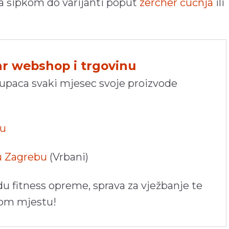
sa šipkom do varijanti poput
zercher čučnja
ili
hr webshop i trgovinu
kupaca svaki mjesec svoje proizvode
pu
 u Zagrebu
(Vrbani)
du fitness opreme, sprava za vježbanje te
nom mjestu!