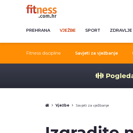
PREHRANA
VJEŽBE
SPORT
ZDRAVLJE
Fitness discipline
Savjeti za vježbanje
Pogleda
Vježbe
Savjeti za vježbanje
Izgradite 