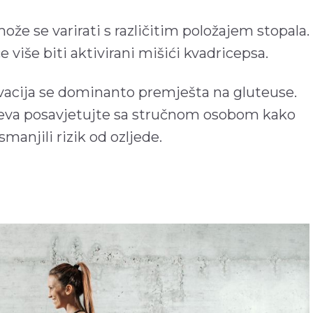
že se varirati s različitim položajem stopala.
će više biti aktivirani mišići kvadricepsa.
ivacija se dominanto premješta na gluteuse.
jeva posavjetujte sa stručnom osobom kako
smanjili rizik od ozljede.