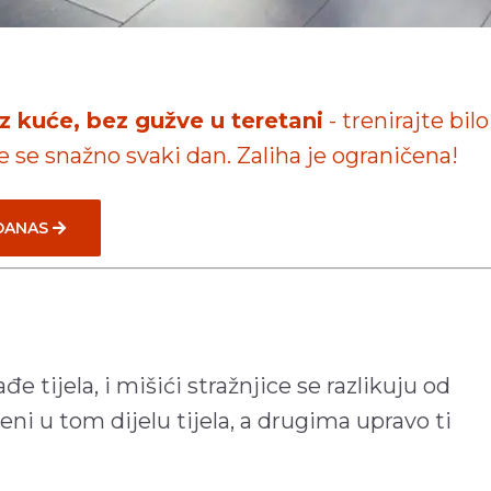
iz kuće, bez gužve u teretani
- trenirajte bilo
te se snažno svaki dan. Zaliha je ograničena!
 DANAS
đe tijela, i mišići stražnjice se razlikuju od
ni u tom dijelu tijela, a drugima upravo ti