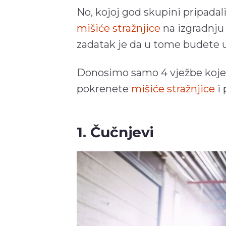
No, kojoj god skupini pripada
mišiće stražnjice
na izgradnju i
zadatak je da u tome budete ust
Donosimo samo 4 vježbe koje 
pokrenete
mišiće stražnjice
i 
1. Čučnjevi