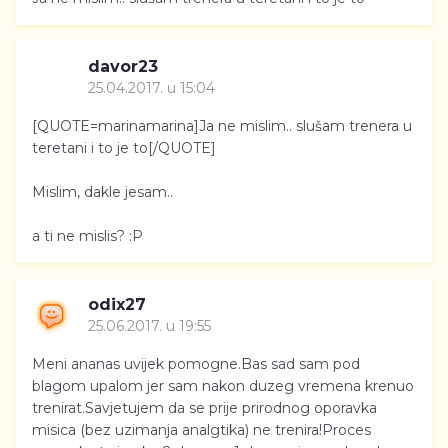
davor23
25.04.2017. u 15:04
[QUOTE=marinamarina]Ja ne mislim.. slušam trenera u
teretani i to je to[/QUOTE]
Mislim, dakle jesam..
a ti ne mislis? :P
odix27
25.06.2017. u 19:55
Meni ananas uvijek pomogne.Bas sad sam pod
blagom upalom jer sam nakon duzeg vremena krenuo
trenirat.Savjetujem da se prije prirodnog oporavka
misica (bez uzimanja analgtika) ne trenira!Proces