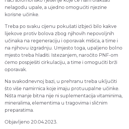
naći solomonsko rješenje koje će nam olakšati
nelagodu upale, a ujedno omogućiti njezine
korisne učinke.
Treba po svaku cijenu pokušati izbjeći bilo kakve
lijekove protiv bolova zbog njihovih nepovoljnih
učinaka na regeneraciju i oporavak mišića, a time i
na njihovu izgradnju. Umjesto toga, upaljeno bolno
mjesto treba hladiti. Istezanjem, naročito PNF-om
ćemo pospješiti cirkulaciju, a time i omogućiti brži
oporavak.
Na svakodnevnoj bazi, u prehranu treba uključiti
što više namirnica koje imaju protuupalne učinke.
Ništa manje bitna nije ni suplementacija vitaminima,
mineralima, elementima u tragovima i sličnim
preparatima.
Objavljeno 20.04.2023.