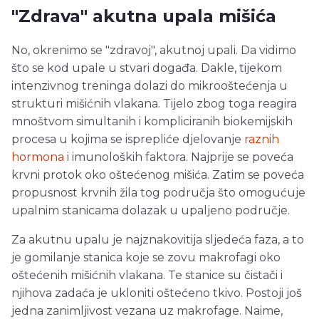
"Zdrava" akutna upala mišića
No, okrenimo se "zdravoj", akutnoj upali. Da vidimo
što se kod upale u stvari događa. Dakle, tijekom
intenzivnog treninga dolazi do mikrooštećenja u
strukturi mišićnih vlakana. Tijelo zbog toga reagira
mnoštvom simultanih i kompliciranih biokemijskih
procesa u kojima se isprepliće djelovanje
raznih
hormona
i imunoloških faktora. Najprije se poveća
krvni protok oko oštećenog mišića. Zatim se poveća
propusnost krvnih žila tog područja što omogućuje
upalnim stanicama dolazak u upaljeno područje.
Za akutnu upalu je najznakovitija sljedeća faza, a to
je gomilanje stanica koje se zovu makrofagi oko
oštećenih mišićnih vlakana. Te stanice su čistači i
njihova zadaća je ukloniti oštećeno tkivo. Postoji još
jedna zanimljivost vezana uz makrofage. Naime,