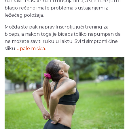
napravili masakr nad trbušnjacima, a sljedeće jutro
blago rečeno imate problema s ustajanjem iz
ležećeg položaja...
Možda ste pak napravili iscrpljujući trening za
biceps, a nakon toga je biceps toliko napumpan da
ne možete saviti ruku u laktu. Svi ti simptomi čine
sliku
upale mišića
.