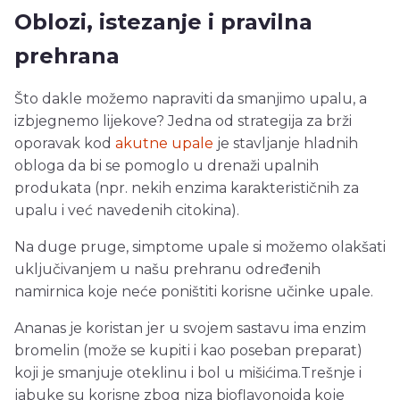
Oblozi, istezanje i pravilna
prehrana
Što dakle možemo napraviti da smanjimo upalu, a
izbjegnemo lijekove? Jedna od strategija za brži
oporavak kod
akutne upale
je stavljanje hladnih
obloga da bi se pomoglo u drenaži upalnih
produkata (npr. nekih enzima karakterističnih za
upalu i već navedenih citokina).
Na duge pruge, simptome upale si možemo olakšati
uključivanjem u našu prehranu određenih
namirnica koje neće poništiti korisne učinke upale.
Ananas je koristan jer u svojem sastavu ima enzim
bromelin (može se kupiti i kao poseban preparat)
koji je smanjuje oteklinu i bol u mišićima.Trešnje i
jabuke su korisne zbog niza bioflavonoida koje