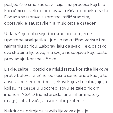
posljedično smo zaustavili cijeli niz procesa koji bi u
konačnici doveli do popravka mišića, oporavka i rasta.
Događa se upravo suprotno: mišić stagnira,
oporavak je zaustavljen, a mišić ostaje oštećen.
U današnje doba svjedoci smo prekomjerne
upotrebe analgetika. Ljudi ih nekritično koriste i za
najmanju sitnicu. Zaboravljaju da svaki lijek, pa tako i
ova skupina lijekova, ima svoje nuspojave koje često
prevladaju korisne učinke.
Dakle, želite li postići da mišići rastu, koristite lijekove
protiv bolova kritično, odnosno samo onda kad je to
apsolutno neophodno. Lijekovi koji se tu ubrajaju, a
koji su najčešće u upotrebi zovu se zajedničkim
imenom NSAID (nonsteroidal anti-inflammatory
drugs) i obuhvaćaju aspirin, ibuprofen i sl.
Nekritična primjena takvih lijekova djeluje