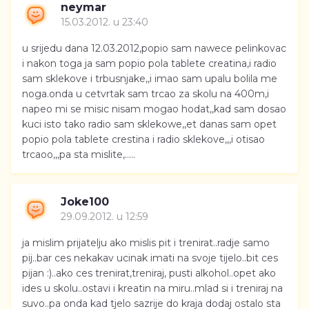
neymar
15.03.2012. u 23:40
u srijedu dana 12.03.2012,popio sam nawece pelinkovac
i nakon toga ja sam popio pola tablete creatina,i radio
sam sklekove i trbusnjake,,i imao sam upalu bolila me
noga.onda u cetvrtak sam trcao za skolu na 400m,i
napeo mi se misic nisam mogao hodat,,kad sam dosao
kuci isto tako radio sam sklekowe,,et danas sam opet
popio pola tablete crestina i radio sklekove,,,i otisao
trcaoo,,,pa sta mislite,.....
Joke100
29.09.2012. u 12:59
ja mislim prijatelju ako mislis pit i trenirat..radje samo
pij..bar ces nekakav ucinak imati na svoje tijelo..bit ces
pijan :)..ako ces trenirat,treniraj, pusti alkohol..opet ako
ides u skolu..ostavi i kreatin na miru..mlad si i treniraj na
suvo..pa onda kad tjelo sazrije do kraja dodaj ostalo sta