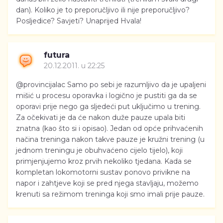
dan). Koliko je to preporučljivo ili nije preporučljivo?
Posljedice? Savjeti? Unaprijed Hvala!
futura
20.12.2011. u 22:25
@provincijalac Samo po sebi je razumljivo da je upaljeni
mišić u procesu oporavka i logično je pustiti ga da se
oporavi prije nego ga sljedeći put uključimo u trening.
Za očekivati je da će nakon duže pauze upala biti
znatna (kao što si i opisao). Jedan od opće prihvaćenih
načina treninga nakon takve pauze je kružni trening (u
jednom treningu je obuhvaćeno cijelo tijelo), koji
primjenjujemo kroz prvih nekoliko tjedana. Kada se
kompletan lokomotorni sustav ponovo privikne na
napor i zahtjeve koji se pred njega stavljaju, možemo
krenuti sa režimom treninga koji smo imali prije pauze.