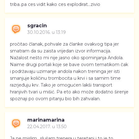
triba..pa ces vidit kako ces explodirat...zivio
sgracin
30.10.2016. u 13:19
pročitao članak, pohvale za članke ovakvog tipa jer
smatram da su zaista vrijedan izvor informacija.
Nažalost nešto mi nije jasno oko spominjanja Andola.
Naime drugi portali koje se bave ovom tematikom čak
i podržavaju uzimanje andola nakon treninga jer isti
smanjuje količinu trombocita u krvi i sa samim time
razrjeđuju krv. Tako je omogućen lakši transport
hranjivih tvari u mišić. Pa eto ako može dodatno širenje
spoznaji po ovom pitanju bio bih zahvalan.
marinamarina
22.04.2017. u 13:50
Ja ne mislim.. slušam trenera u teretani i to je to