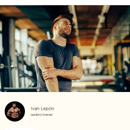
Ivan Lepčin
osobni trener