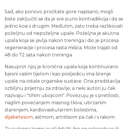
Sad, ako ponovo pročitate gore napisano, mogli
biste zaključiti se da je sve puno kontradikcija i da se
jedno kosi s drugim. Međutim, zato treba razlikovati
poželjnu od nepoželjne upale. Poželjna je akutna
upala koja se javlja nakon treninga i dio je procesa
regeneracije i procesa rasta mišića. Može trajati od
48 do 72 sata nakon treninga.
Nasuprot njoj je kronična upala koja kontinuirano
bjesni vašim tijelom i kao posljedicu ima širenje
upale na ostale organske sustave. Ona predstavlja
ozbiljnu prijetnju za zdravlje, a neki autori ju čak
nazivaju i "tihim ubojicom". Povezuju je s pretilosti,
naglim povećanjem masnog tkiva, ubrzanim
starenjem, kardiovaskularnim bolestima,
dijabetesom
, astmom, artritisom pa čak i s rakom.
Za svakoga kome je cilj biti fit, bio on rekreativac ili