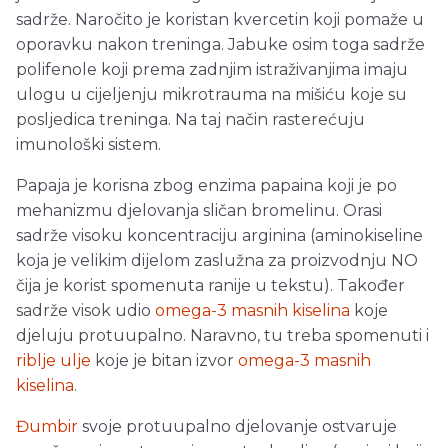
sadrže. Naročito je koristan kvercetin koji pomaže u
oporavku nakon treninga. Jabuke osim toga sadrže
polifenole koji prema zadnjim istraživanjima imaju
ulogu u cijeljenju mikrotrauma na mišiću koje su
posljedica treninga. Na taj način rasterećuju
imunološki sistem.
Papaja je korisna zbog enzima papaina koji je po
mehanizmu djelovanja sličan bromelinu. Orasi
sadrže visoku koncentraciju arginina (aminokiseline
koja je velikim dijelom zaslužna za proizvodnju NO
čija je korist spomenuta ranije u tekstu). Također
sadrže visok udio
omega-3 masnih kiselina
koje
djeluju protuupalno. Naravno, tu treba spomenuti i
riblje ulje
koje je bitan izvor
omega-3 masnih
kiselina
.
Đumbir
svoje protuupalno djelovanje ostvaruje