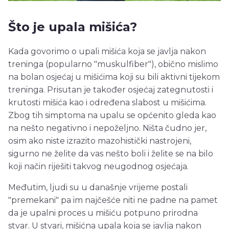
Što je upala mišića?
Kada govorimo o upali mišića koja se javlja nakon
treninga (popularno "muskulfiber"), obično mislimo
na bolan osjećaj u mišićima koji su bili aktivni tijekom
treninga. Prisutan je također osjećaj zategnutosti i
krutosti mišića kao i određena slabost u mišićima.
Zbog tih simptoma na upalu se općenito gleda kao
na nešto negativno i nepoželjno. Ništa čudno jer,
osim ako niste izrazito mazohistički nastrojeni,
sigurno ne želite da vas nešto boli i želite se na bilo
koji način riješiti takvog neugodnog osjećaja.
Međutim, ljudi su u današnje vrijeme postali
"premekani" pa im najčešće niti ne padne na pamet
da je upalni proces u mišiću potpuno prirodna
stvar. U stvari, mišićna upala koja se javlja nakon