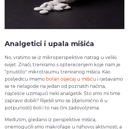
Analgetici i upala mišića
No, vratimo se iz mikroperspektive natrag u veliki
svijet. Znači, treniramo s opterećenjem koje nam je
"priuštilo" mikrotraumu treniranog mišića. Kao
posljedicu imamo
bolan osjećaj u mišiću
i rješavamo
se te nelagode na jedan od poznatih načina,
najčešće uzimajući neki analgetik. Što smo mi time
zapravo dobili? Riješili smo se (djelomično ili u
potpunosti) boli i to nas čini zadovoljnima.
Međutim, gledano iz perspektive mišića,
onemogućili smo makrofage u njihovoj aktivnosti, a