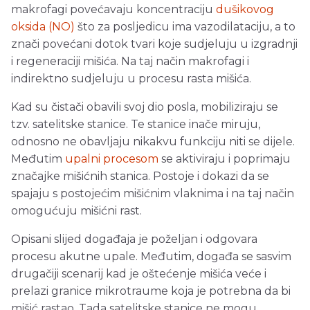
makrofagi povećavaju koncentraciju
dušikovog
oksida (NO)
što za posljedicu ima vazodilataciju, a to
znači povećani dotok tvari koje sudjeluju u izgradnji
i regeneraciji mišića. Na taj način makrofagi i
indirektno sudjeluju u procesu rasta mišića.
Kad su čistači obavili svoj dio posla, mobiliziraju se
tzv. satelitske stanice. Te stanice inače miruju,
odnosno ne obavljaju nikakvu funkciju niti se dijele.
Međutim
upalni procesom
se aktiviraju i poprimaju
značajke mišićnih stanica. Postoje i dokazi da se
spajaju s postojećim mišićnim vlaknima i na taj način
omogućuju mišićni rast.
Opisani slijed događaja je poželjan i odgovara
procesu akutne upale. Međutim, događa se sasvim
drugačiji scenarij kad je oštećenje mišića veće i
prelazi granice mikrotraume koja je potrebna da bi
mišić rastao. Tada satelitske stanice ne mogu