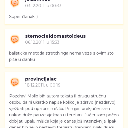
03.12.2011. u 00:33
Super članak :)
sternocleidomastoideus
06.12.2011. u 15:33
balistička metoda stretchinga nema veze s ovim što
piše u članku
provincijalac
18.12.2011. u 00:19
Pozdrav! Molio bih autora teksta ili drugu stručnu
osobu da ni ukratko napiše koliko je zdravo (nezdravo)
vježbati pod upalom mišića. Primjer: prekjučer sam
nakon duže pauze vježbao u teretani. Jučer sam počeo
dobijati upalu mišića koja je danas još intenzivnija. Ipak
danas bih želio nastaviti trenirati (treniram svaki drugi