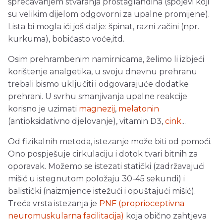
sprečavanjem stvaranja prostaglandina (spojevi koji
su velikim dijelom odgovorni za upalne promijene).
Lista bi mogla ići još dalje: špinat, razni začini (npr.
kurkuma), bobićasto voće,itd.
Osim prehrambenim namirnicama, želimo li izbjeći
korištenje analgetika, u svoju dnevnu prehranu
trebali bismo uključiti i odgovarajuće dodatke
prehrani. U svrhu smanjivanja upalne reakcije
korisno je uzimati
magnezij
,
melatonin
(antioksidativno djelovanje), vitamin D3,
cink
...
Od fizikalnih metoda, istezanje može biti od pomoći.
Ono pospješuje cirkulaciju i dotok tvari bitnih za
oporavak. Možemo se istezati statički (zadržavajući
mišić u istegnutom položaju 30-45 sekundi) i
balistički (naizmjence istežući i opuštajući mišić).
Treća vrsta istezanja je
PNF (proprioceptivna
neuromuskularna facilitacija)
koja obično zahtjeva