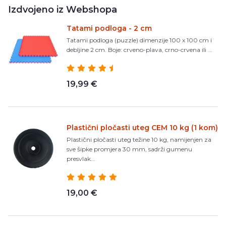
Izdvojeno iz Webshopa
Tatami podloga - 2 cm
Tatami podloga (puzzle) dimenzije 100 x 100 cm i
debljine 2 cm. Boje: crveno-plava, crno-crvena ili ...
19,99 €
Plastični pločasti uteg CEM 10 kg (1 kom)
Plastični pločasti uteg težine 10 kg, namijenjen za
sve šipke promjera 30 mm, sadrži gumenu
presvlak...
19,00 €