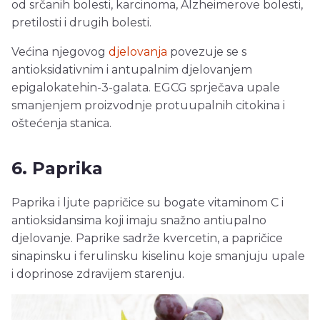
od srčanih bolesti, karcinoma, Alzheimerove bolesti,
pretilosti i drugih bolesti.
Većina njegovog
djelovanja
povezuje se s
antioksidativnim i antupalnim djelovanjem
epigalokatehin-3-galata. EGCG sprječava upale
smanjenjem proizvodnje protuupalnih citokina i
oštećenja stanica.
6. Paprika
Paprika i ljute papričice su bogate vitaminom C i
antioksidansima koji imaju snažno antiupalno
djelovanje. Paprike sadrže kvercetin, a papričice
sinapinsku i ferulinsku kiselinu koje smanjuju upale
i doprinose zdravijem starenju.