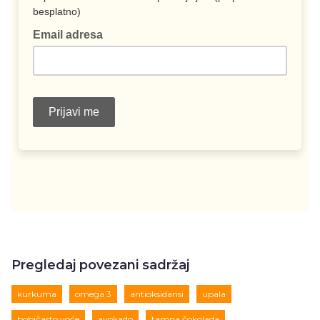
Pregledaj povezani sadržaj
kurkuma
omega 3
antioksidansi
upala
bobičasto voće
avokado
tamna čokolada