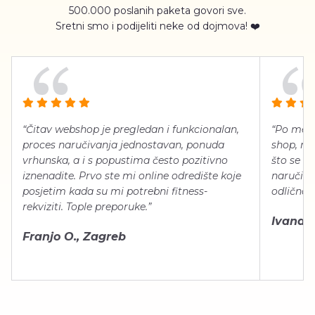
500.000 poslanih paketa govori sve.
Sretni smo i podijeliti neke od dojmova! ❤️
“Čitav webshop je pregledan i funkcionalan,
“Po meni
proces naručivanja jednostavan, ponuda
shop, neg
vrhunska, a i s popustima često pozitivno
što se ti
iznenadite. Prvo ste mi online odredište koje
naručiti
posjetim kada su mi potrebni fitness-
odlično 
rekviziti. Tople preporuke.”
Ivana Š.
Franjo O., Zagreb