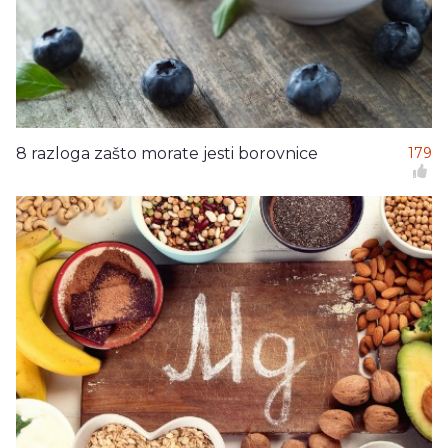
8 razloga zašto morate jesti borovnice
179