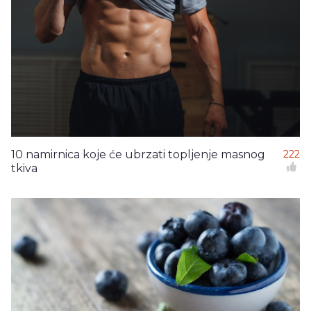
10 namirnica koje će ubrzati topljenje masnog
222
tkiva