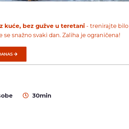
iz kuće, bez gužve u teretani
- trenirajte bilo
te se snažno svaki dan. Zaliha je ograničena!
 DANAS
sobe
30min