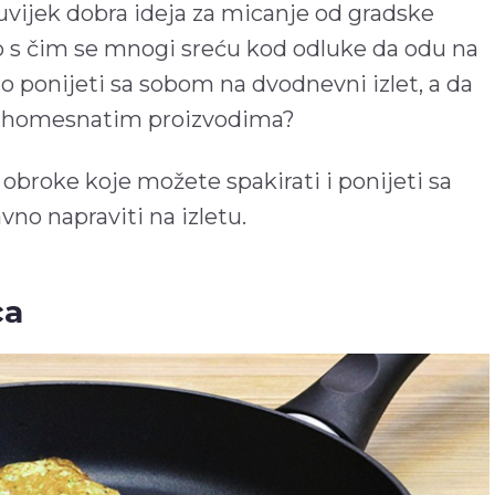
uvijek dobra ideja za micanje od gradske
no s čim se mnogi sreću kod odluke da odu na
to ponijeti sa sobom na dvodnevni izlet, a da
 suhomesnatim proizvodima?
broke koje možete spakirati i ponijeti sa
avno napraviti na izletu.
ca