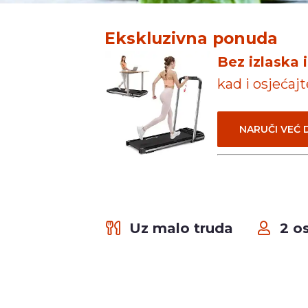
Ekskluzivna ponuda
Bez izlaska 
kad i osjećaj
NARUČI VEĆ
Uz malo truda
2 o