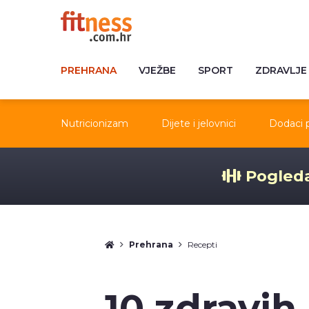
PREHRANA
VJEŽBE
SPORT
ZDRAVLJE
Nutricionizam
Dijete i jelovnici
Dodaci 
Pogleda
Prehrana
Recepti
10 zdravih