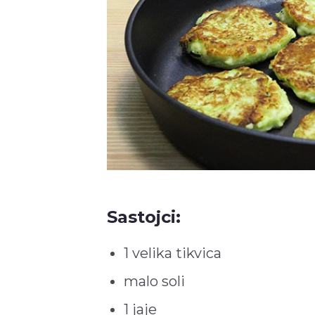
Sastojci:
1 velika tikvica
malo soli
1 jaje