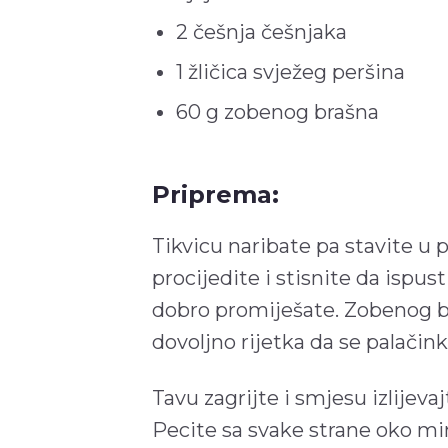
2 češnja češnjaka
1 žličica svježeg peršina
60 g zobenog brašna
Priprema:
Tikvicu naribate pa stavite u 
procijedite i stisnite da ispus
dobro promiješate. Zobenog b
dovoljno rijetka da se palačinke
Tavu zagrijte i smjesu izlijev
Pecite sa svake strane oko min