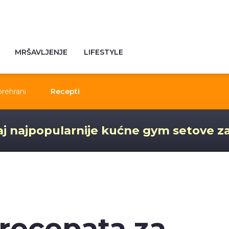
MRŠAVLJENJE
LIFESTYLE
prehrani
Recepti
j najpopularnije kućne gym setove z
 recepata za