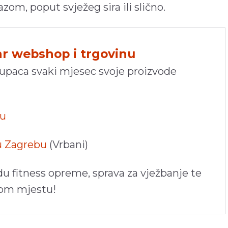
, poput svježeg sira ili slično.
hr webshop i trgovinu
kupaca svaki mjesec svoje proizvode
pu
 u Zagrebu
(Vrbani)
du fitness opreme, sprava za vježbanje te
nom mjestu!