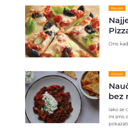
Recepti
Najj
Pizza
Ono kad v
Recepti
Nauč
bez 
Iako se 
mi smo o
pokazati