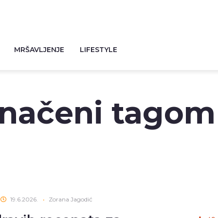
MRŠAVLJENJE
LIFESTYLE
značeni tagom
19.6.2026.
•
Zorana Jagodić