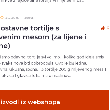
mrkve 2 rajčice Sir 6 tortilja Vrhnje Senf Za...
21.9.2018.
•
ZorroRi
ostavne tortilje s
6
venim mesom (za lijene i
ne)
i smo odavno: tortilje svi volimo. I koliko god ideja smislili,
e svaka nova biti dobrodošla. Ovo je još jedna,
vna, ukusna, sočna... 3 tortilje 200 g mljevenog mesa 1
 tikvica 1 glavica luka malo maslinov...
oizvodi iz webshopa