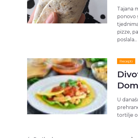
Tajana m
ponovo s
tjednima
pizze, p
poslala...
Recepti
Divot
Doma
U današn
prehrane
tortilje 