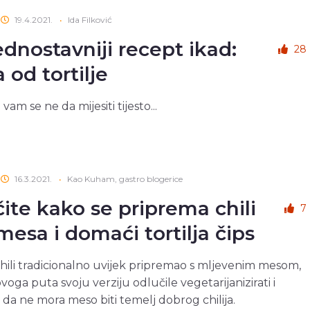
19.4.2021.
•
Ida Filković
ednostavniji recept ikad:
28
 od tortilje
am se ne da mijesiti tijesto...
16.3.2021.
•
Kao Kuham, gastro blogerice
ite kako se priprema chili
7
mesa i domaći tortilja čips
chili tradicionalno uvijek pripremao s mljevenim mesom,
voga puta svoju verziju odlučile vegetarijanizirati i
 da ne mora meso biti temelj dobrog chilija.