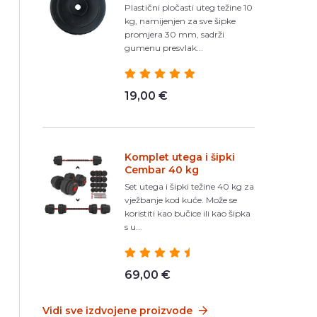
Plastični pločasti uteg težine 10
kg, namijenjen za sve šipke
promjera 30 mm, sadrži
gumenu presvlak...
19,00 €
Komplet utega i šipki
Cembar 40 kg
Set utega i šipki težine 40 kg za
vježbanje kod kuće. Može se
koristiti kao bučice ili kao šipka
s u...
69,00 €
Vidi sve izdvojene proizvode