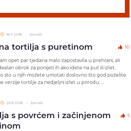
18.9.2018.
•
ZorroRi
na tortilja s puretinom
10
 sam opet par tjedana malo zapostavila u prehrani, ali
ealan obrok za ponijeti ih ako idete na put ili izlet.
 sto u njih možete umotati doslovno što god poželite.
 verzije tortilje za nedjeljni izlet u prirodu: ...
26.8.2018.
•
ZorroRi
ilja s povrćem i začinjenom
5
tinom