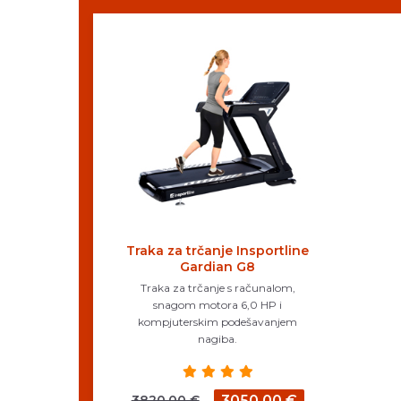
Traka za trčanje Insportline
Gardian G8
Traka za trčanje s računalom,
snagom motora 6,0 HP i
kompjuterskim podešavanjem
nagiba.
3820,00 €
3050,00 €