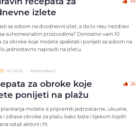
dravih recepata za
49
dnevne izlete
jeti sa sobom na dvodnevni izlet, a da to nisu nezdravi
i sa suhomesnatim proizvodima? Donosimo vam 10
 za obroke koje možete spakirati i ponijeti sa sobom na
 vrlo jednostavno napraviti na izletu.
14.7.2025.
•
Martina Banić
cepata za obroke koje
26
te ponijeti na plažu
planiranja možete si pripremiti jednostavne, ukusne,
e i zdrave obroke za plažu kako biste i tijekom toplih
na ostali aktivni i fit.