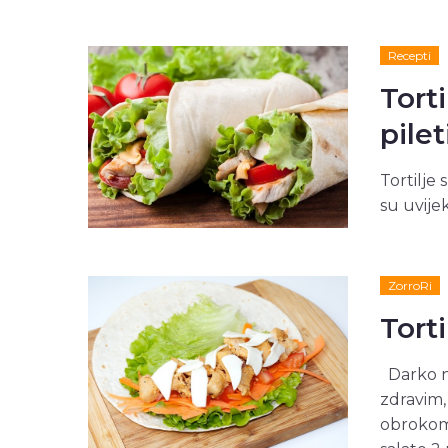
Recepti
Tort
pile
Tortilje
su uvije
ZorroRi
Tort
Darko na
zdravim,
obrokom.