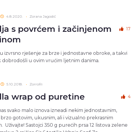
4.8.2020.
•
Zorana Jagodić
ilja s povrćem i začinjenom
17
tinom
 su izvrsno rješenje za brze i jednostavne obroke, a takvi
k dobrodošli u ovim vrućim ljetnim danima.
5.10.2018.
•
ZorroRi
illa wrap od puretine
4
s svako malo iznova izneadi nekim jednostavnim,
 brzo gotovim, ukusnim, ali i vizualno prekrasnim
 Uživajte! Sastojci 350 g purećih prsa 12 listova zelene