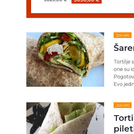
ZorroRi
Šare
Tortilje
one su id
Pogotovo
Evo jedne
ZorroRi
Tort
pile