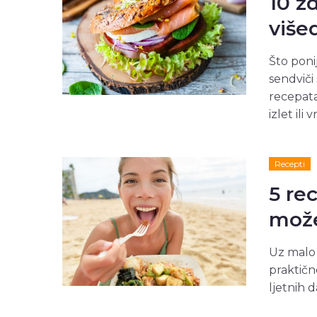
10 z
više
Što poni
sendvič
recepata
izlet ili
Recepti
5 re
može
Uz malo 
praktičn
ljetnih da