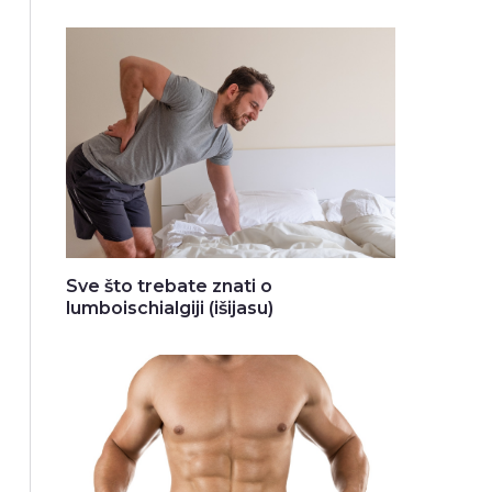
Sve što trebate znati o
lumboischialgiji (išijasu)