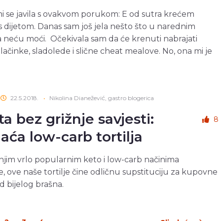
i se javila s ovakvom porukom: E od sutra krećem
 dijetom. Danas sam još jela nešto što u narednim
 neću moći. Očekivala sam da će krenuti nabrajati
alačinke, sladolede i slične cheat mealove. No, ona mi je
22.5.2018.
•
Nikolina Dianežević, gastro blogerica
a bez grižnje savjesti:
8
ća low-carb tortilja
jim vrlo popularnim keto i low-carb načinima
, ove naše tortilje čine odličnu supstituciju za kupovne
od bijelog brašna.