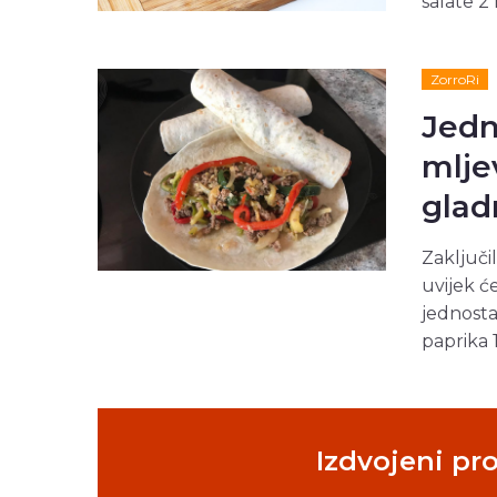
salate 2 
ZorroRi
Jedn
mlje
glad
Zaključil
uvijek ć
jednosta
paprika 1
Izdvojeni pr