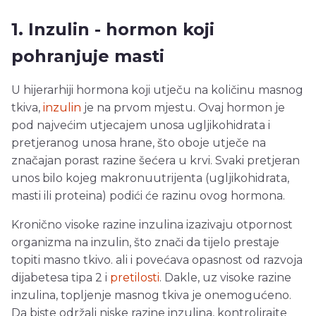
1. Inzulin - hormon koji
pohranjuje masti
U hijerarhiji hormona koji utječu na količinu masnog
tkiva,
inzulin
je na prvom mjestu. Ovaj hormon je
pod najvećim utjecajem unosa ugljikohidrata i
pretjeranog unosa hrane, što oboje utječe na
značajan porast razine šećera u krvi. Svaki pretjeran
unos bilo kojeg makronuutrijenta (ugljikohidrata,
masti ili proteina) podići će razinu ovog hormona.
Kronično visoke razine inzulina izazivaju otpornost
organizma na inzulin, što znači da tijelo prestaje
topiti masno tkivo. ali i povećava opasnost od razvoja
dijabetesa tipa 2 i
pretilosti
. Dakle, uz visoke razine
inzulina, topljenje masnog tkiva je onemogućeno.
Da biste održali niske razine inzulina, kontrolirajte