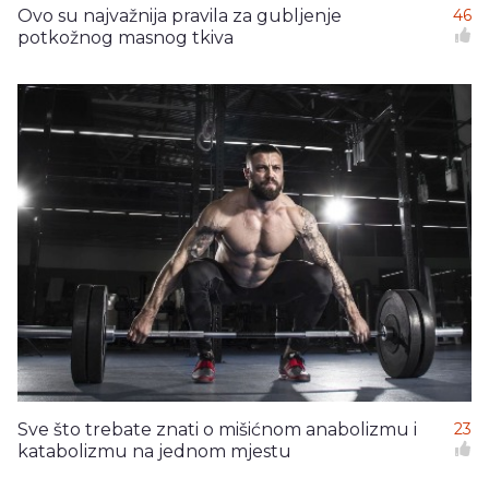
Ovo su najvažnija pravila za gubljenje
46
potkožnog masnog tkiva
Sve što trebate znati o mišićnom anabolizmu i
23
katabolizmu na jednom mjestu