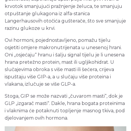
krvotok smanjujući pražnjenje želuca, te smanjuju
otpuštanje glukagona iz alfa-stanica
Langerhausovih otočića gušterače, što sve smanjuje
razinu glukoze u krvi.
Ovi hormoni, pojednostavljeno, pomažu tijelu
osjetiti omjere makronutrijenata u unesenoj hrani.
Oni „osjećaju“ hranu i šalju signal tijelu je li unesena
hrana pretežno protein, mast ili ugljikohidrat. U
slučajevima obroka s više masti ili šećera, crijeva
ispuštaju više GIP-a, a u slučaju više proteina i
vlakana, izlučuje se više GLP-a.
Stoga, GIP se može nazvati „čuvarom masti“, dok je
GLP „izgarač masti“. Dakle, hrana bogata proteinima
i vlaknima će potaknuti topljenje masnog tkiva, pod
djelovanjem ovih hormona.