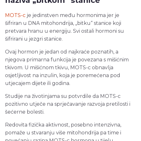
naziva „bitkom“ stanice
MOTS-c
je jedinstven među hormonima jer je
šifriran u DNA mitohondrija, „bitku“ stanice koji
pretvara hranu u energiju. Svi ostali hormoni su
šifrirani u jezgri stanice.
Ovaj hormon je jedan od najkraće poznatih, a
njegova primarna funkcija je povezana s mišićnim
tkivom. U mišićnom tkivu, MOTS-c obnavlja
osjetljivost na inzulin, koja je poremećena pod
utjecajem dijete ili godina.
Studije na životinjama su potvrdile da MOTS-c
pozitivno utječe na sprječavanje razvoja pretilosti i
šećerne bolesti.
Redovita fizička aktivnost, posebno intenzivna,
pomaže u stvaranju više mitohondrija pa time i
povećanju razina MOTS-c hormona u tijelu.