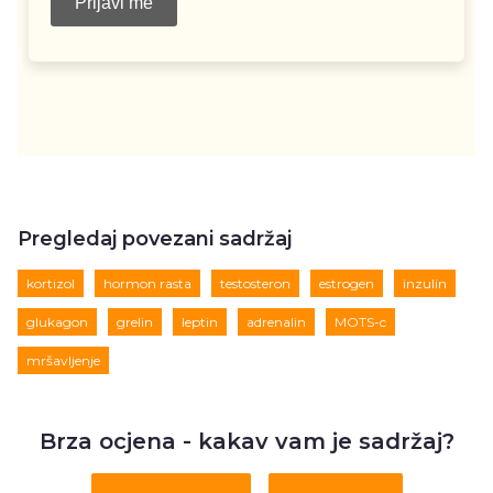
Pregledaj povezani sadržaj
kortizol
hormon rasta
testosteron
estrogen
inzulin
glukagon
grelin
leptin
adrenalin
MOTS-c
mršavljenje
Brza ocjena - kakav vam je sadržaj?