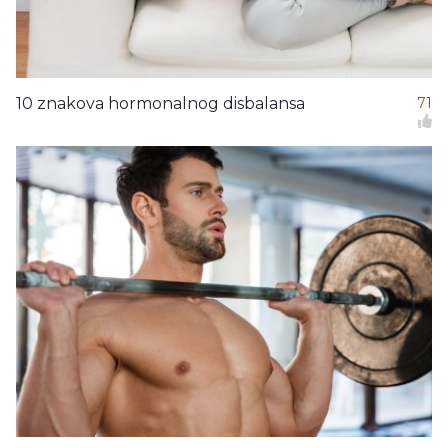
10 znakova hormonalnog disbalansa
71