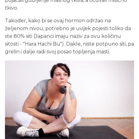
pojačali gubljenje masnog tkiva, a očuvali mišićno
tkivo.
Također, kako bi se ovaj hormon održao na
željenom nivou, potrebno je uvijek pojesti toliko da
ste 80% siti (Japanci imaju naziv za ovu količinu
sitosti - "Hara Hachi Bu"). Dakle, niste potpuno siti, pa
grelin i dalje radi svoj posao topljenja masti.