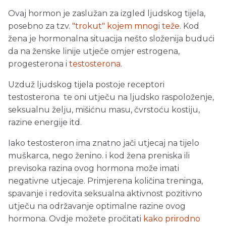
Ovaj hormon je zaslužan za izgled ljudskog tijela,
posebno za tzv.
"trokut" kojem mnogi teže
. Kod
žena je hormonalna situacija nešto složenija budući
da na ženske linije utječe omjer estrogena,
progesterona i
testosterona
.
Uzduž ljudskog tijela postoje receptori
testosterona te oni utječu na ljudsko raspoloženje,
seksualnu želju, mišićnu masu, čvrstoću kostiju,
razine energije itd.
Iako testosteron ima znatno jači utjecaj na tijelo
muškarca, nego ženino. i kod žena preniska ili
previsoka razina ovog hormona može imati
negativne utjecaje. Primjerena količina treninga,
spavanje i redovita seksualna aktivnost pozitivno
utječu na održavanje optimalne razine ovog
hormona. Ovdje možete pročitati
kako prirodno