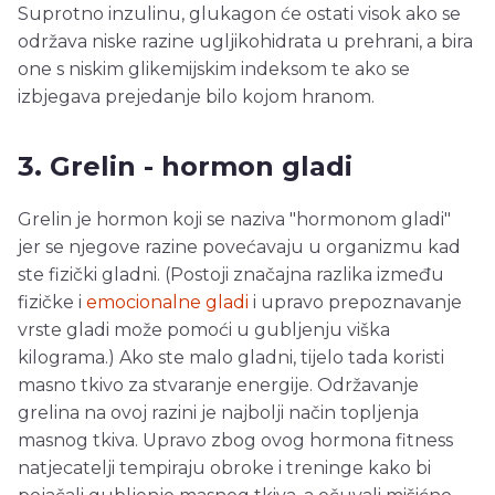
Suprotno inzulinu, glukagon će ostati visok ako se
održava niske razine ugljikohidrata u prehrani, a bira
one s niskim glikemijskim indeksom te ako se
izbjegava prejedanje bilo kojom hranom.
3. Grelin - hormon gladi
Grelin je hormon koji se naziva "hormonom gladi"
jer se njegove razine povećavaju u organizmu kad
ste fizički gladni. (Postoji značajna razlika između
fizičke i
emocionalne gladi
i upravo prepoznavanje
vrste gladi može pomoći u gubljenju viška
kilograma.) Ako ste malo gladni, tijelo tada koristi
masno tkivo za stvaranje energije. Održavanje
grelina na ovoj razini je najbolji način topljenja
masnog tkiva. Upravo zbog ovog hormona fitness
natjecatelji tempiraju obroke i treninge kako bi