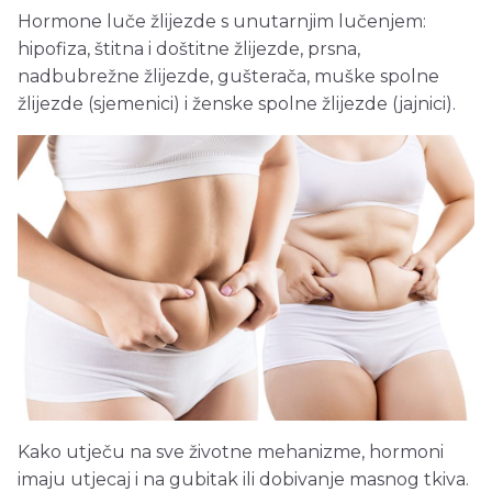
Hormone luče žlijezde s unutarnjim lučenjem:
hipofiza, štitna i doštitne žlijezde, prsna,
nadbubrežne žlijezde, gušterača, muške spolne
žlijezde (sjemenici) i ženske spolne žlijezde (jajnici).
Kako utječu na sve životne mehanizme, hormoni
imaju utjecaj i na gubitak ili dobivanje masnog tkiva.