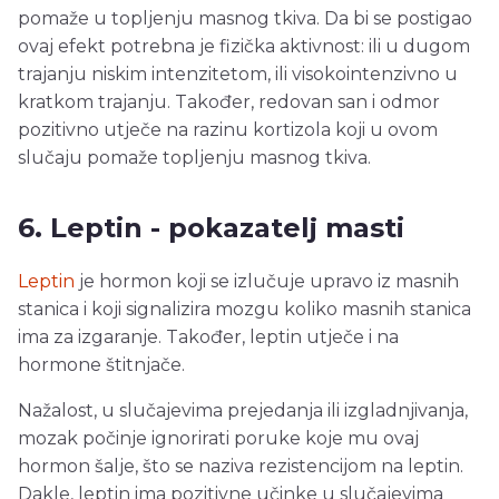
pomaže u topljenju masnog tkiva. Da bi se postigao
ovaj efekt potrebna je fizička aktivnost: ili u dugom
trajanju niskim intenzitetom, ili visokointenzivno u
kratkom trajanju. Također, redovan san i odmor
pozitivno utječe na razinu kortizola koji u ovom
slučaju pomaže topljenju masnog tkiva.
6. Leptin - pokazatelj masti
Leptin
je hormon koji se izlučuje upravo iz masnih
stanica i koji signalizira mozgu koliko masnih stanica
ima za izgaranje. Također, leptin utječe i na
hormone štitnjače.
Nažalost, u slučajevima prejedanja ili izgladnjivanja,
mozak počinje ignorirati poruke koje mu ovaj
hormon šalje, što se naziva rezistencijom na leptin.
Dakle, leptin ima pozitivne učinke u slučajevima