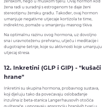
ženskom, nego u muškom tijelu. Ovaj hormon kod
žena radi u suradnji s estrogenom te daje ženi
stereotipnu žensku građu. Također, ovaj hormon
umanjuje negativne utjecaje kortizola te time,
indirektno, pomaže u smanjenju masnog tkiva.
Na optimalnu razinu ovog hormona, uz dovoljno
sna i uravnoteženu prehranu, utječu i meditacije i
dugotrajne šetnje, koje su aktivnosti koje umanjuju
utjecaj stresa.
12. Inkretini (GLP i GIP) - "kušači
hrane"
Inkretini su skupina hormona, probavnog sustava,
koji djeluju tako da povećavaju oslobađanje
inzulina iz beta-stanica Langerhausovih otočića
gušterače, usporavaju apsorpciju hranjivih tvari u