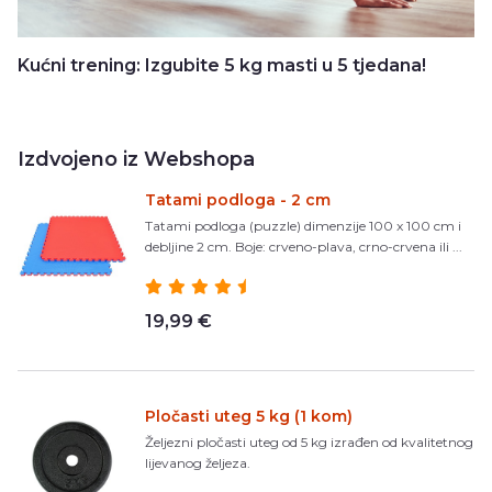
Kućni trening: Izgubite 5 kg masti u 5 tjedana!
Izdvojeno iz Webshopa
Tatami podloga - 2 cm
Tatami podloga (puzzle) dimenzije 100 x 100 cm i
debljine 2 cm. Boje: crveno-plava, crno-crvena ili ...
19,99 €
Pločasti uteg 5 kg (1 kom)
Željezni pločasti uteg od 5 kg izrađen od kvalitetnog
lijevanog željeza.