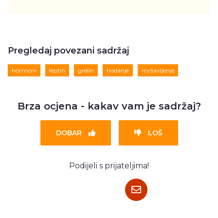
Pregledaj povezani sadržaj
hormoni
leptin
grelin
hodanje
mršavljenje
Brza ocjena - kakav vam je sadržaj?
DOBAR
LOŠ
Podijeli s prijateljima!