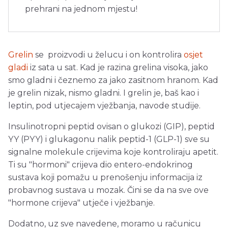
prehrani na jednom mjestu!
Grelin
se proizvodi u želucu i on kontrolira
osjet
gladi
iz sata u sat. Kad je razina grelina visoka, jako
smo gladni i čeznemo za jako zasitnom hranom. Kad
je grelin nizak, nismo gladni. I grelin je, baš kao i
leptin, pod utjecajem vježbanja, navode studije.
Insulinotropni peptid ovisan o glukozi (GIP), peptid
YY (PYY) i glukagonu nalik peptid-1 (GLP-1) sve su
signalne molekule crijevima koje kontroliraju apetit.
Ti su "hormoni" crijeva dio entero-endokrinog
sustava koji pomažu u prenošenju informacija iz
probavnog sustava u mozak. Čini se da na sve ove
"hormone crijeva" utječe i vježbanje.
Dodatno, uz sve navedene, moramo u računicu