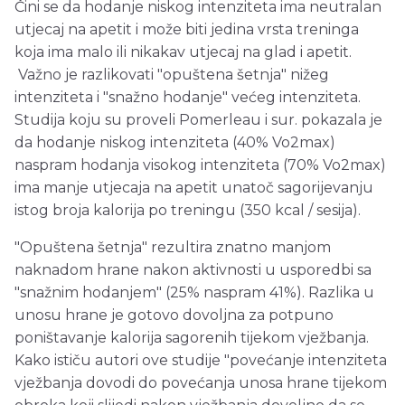
Čini se da hodanje niskog intenziteta ima neutralan
utjecaj na apetit i može biti jedina vrsta treninga
koja ima malo ili nikakav utjecaj na glad i apetit.
Važno je razlikovati "opuštena šetnja" nižeg
intenziteta i "snažno hodanje" većeg intenziteta.
Studija koju su proveli Pomerleau i sur. pokazala je
da hodanje niskog intenziteta (40% Vo2max)
naspram hodanja visokog intenziteta (70% Vo2max)
ima manje utjecaja na apetit unatoč sagorijevanju
istog broja kalorija po treningu (350 kcal / sesija).
"Opuštena šetnja" rezultira znatno manjom
naknadom hrane nakon aktivnosti u usporedbi sa
"snažnim hodanjem" (25% naspram 41%). Razlika u
unosu hrane je gotovo dovoljna za potpuno
poništavanje kalorija sagorenih tijekom vježbanja.
Kako ističu autori ove studije "povećanje intenziteta
vježbanja dovodi do povećanja unosa hrane tijekom