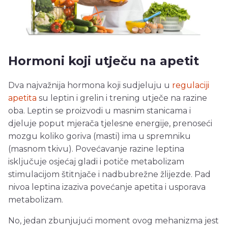
Hormoni koji utječu na apetit
Dva najvažnija hormona koji sudjeluju u
regulaciji
apetita
su leptin i grelin i trening utječe na razine
oba. Leptin se proizvodi u masnim stanicama i
djeluje poput mjerača tjelesne energije, prenoseći
mozgu koliko goriva (masti) ima u spremniku
(masnom tkivu). Povećavanje razine leptina
isključuje osjećaj gladi i potiče metabolizam
stimulacijom štitnjače i nadbubrežne žlijezde. Pad
nivoa leptina izaziva povećanje apetita i usporava
metabolizam.
No, jedan zbunjujući moment ovog mehanizma jest