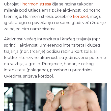
ubrojati i
hormon stresa
čija se razina također
mijenja pod utjecajem fizičke aktivnosti, odnosno
treninga. Hormoni stresa, posebno
kortizol
, mogu
igrati ulogu u povećanju ne samo gladi već i žudnje
za pojedinim namirnicama.
Aktivnosti većeg intenziteta i kraćeg trajanja (npr.
sprint) i aktivnosti umjerenog intenziteta i dužeg
trajanja (npr. trčanje) podižu razinu kortizola, ali
kratke intenzivne aktivnosti su jedinstvene po tome
da suzbijaju grelin. Primjerice, hodanje niskog
intenziteta (polagano), posebno u prirodnim
uvjetima, snižava kortizol.