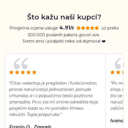
Što kažu naši kupci?
4.91
Prosječna ocjena usluge
uz preko
/5
500.000 poslanih paketa govori sve.
Sretni smo i podijeliti neke od dojmova! ❤️
“Čitav webshop je pregledan i funkcionalan,
“Po meni
proces naručivanja jednostavan, ponuda
shop, neg
vrhunska, a i s popustima često pozitivno
što se ti
iznenadite. Prvo ste mi online odredište koje
naručiti
posjetim kada su mi potrebni fitness-
odlično 
rekviziti. Tople preporuke.”
Ivana Š.
Franjo O., Zagreb