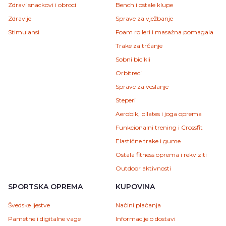
Zdravi snackovi i obroci
Bench i ostale klupe
Zdravlje
Sprave za vježbanje
Stimulansi
Foam rolleri i masažna pomagala
Trake za trčanje
Sobni bicikli
Orbitreci
Sprave za veslanje
Steperi
Aerobik, pilates i joga oprema
Funkcionalni trening i Crossfit
Elastične trake i gume
Ostala fitness oprema i rekviziti
Outdoor aktivnosti
SPORTSKA OPREMA
KUPOVINA
Švedske ljestve
Načini plaćanja
Pametne i digitalne vage
Informacije o dostavi