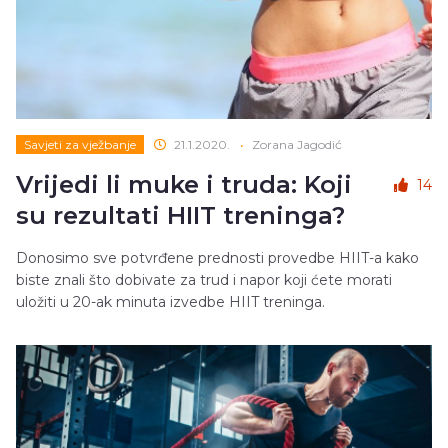
Savjeti za vježbanje
21.1.2020.
•
Zorana Jagodić
Vrijedi li muke i truda: Koji
14
su rezultati HIIT treninga?
Donosimo sve potvrđene prednosti provedbe HIIT-a kako
biste znali što dobivate za trud i napor koji ćete morati
uložiti u 20-ak minuta izvedbe HIIT treninga.