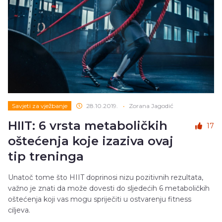
Savjeti za vježbanje
28.10.2019.
•
Zorana Jagodić
HIIT: 6 vrsta metaboličkih
17
oštećenja koje izaziva ovaj
tip treninga
Unatoč tome što HIIT doprinosi nizu pozitivnih rezultata,
važno je znati da može dovesti do sljedećih 6 metaboličkih
oštećenja koji vas mogu spriječiti u ostvarenju fitness
ciljeva.