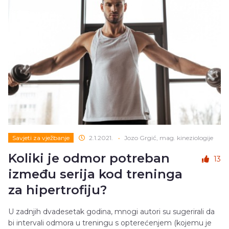
Savjeti za vježbanje
2.1.2021.
•
Jozo Grgić, mag. kineziologije
Koliki je odmor potreban
13
između serija kod treninga
za hipertrofiju?
U zadnjih dvadesetak godina, mnogi autori su sugerirali da
bi intervali odmora u treningu s opterećenjem (kojemu je