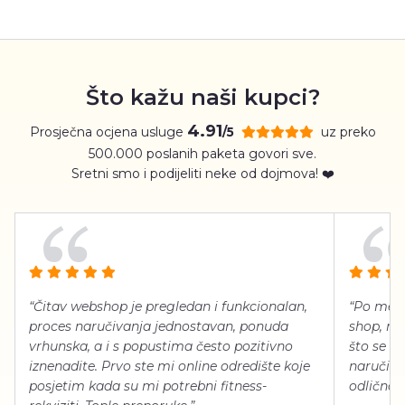
Što kažu naši kupci?
4.91
Prosječna ocjena usluge
uz preko
/5
500.000 poslanih paketa govori sve.
Sretni smo i podijeliti neke od dojmova! ❤️
“Čitav webshop je pregledan i funkcionalan,
“Po meni
proces naručivanja jednostavan, ponuda
shop, neg
vrhunska, a i s popustima često pozitivno
što se ti
iznenadite. Prvo ste mi online odredište koje
naručiti
posjetim kada su mi potrebni fitness-
odlično 