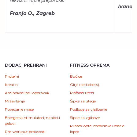
rekviziti. Tople preporuke.”
Ivana Š.
Franjo O., Zagreb
DODACI PREHRANI
FITNESS OPREMA
Proteini
Bučice
Kreatin
Girje (kettlebells)
Aminokiseline i oporavak
Pločasti utezi
Mršavljenje
Šipke za utege
Povećanje mase
Podloge za vježbanje
Energetski stimulatori, napitci i
Šipke za zgibove
gelovi
Pilates lopte, medicinke i ostale
Pre-workout proizvodi
lopte