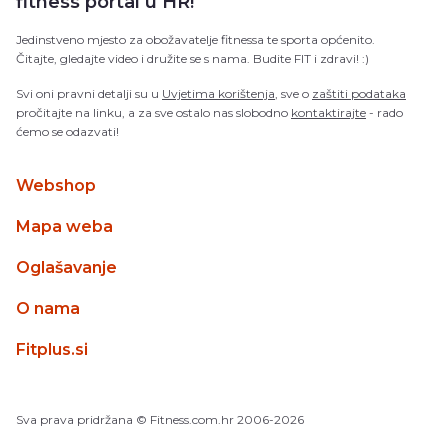
fitness portal u HR!
Jedinstveno mjesto za obožavatelje fitnessa te sporta općenito.
Čitajte, gledajte video i družite se s nama. Budite FIT i zdravi! :)
Svi oni pravni detalji su u
Uvjetima korištenja
, sve o
zaštiti podataka
pročitajte na linku, a za sve ostalo nas slobodno
kontaktirajte
- rado
ćemo se odazvati!
Webshop
Mapa weba
Oglašavanje
O nama
Fitplus.si
Sva prava pridržana
© Fitness.com.hr
2006-2026