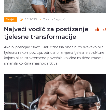
Savjeti
6.2.2023.
•
Zorana Jagodić
Najveći vodič za postizanje
121
tjelesne transformacije
Ako bi postojao “sveti Gral” fitnessa onda bi to svakako bila
tjelesna rekompozicija, odnosno izmjena tjelesne strukture
kojom bi se istovremeno povećala količina mišićne mase i
smanjila količina masnoga tkiva.