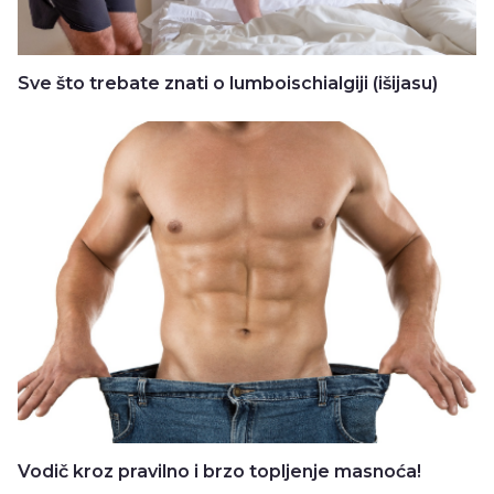
Sve što trebate znati o lumboischialgiji (išijasu)
Vodič kroz pravilno i brzo topljenje masnoća!