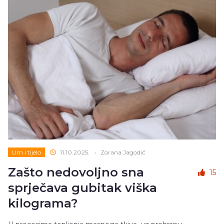
Um i tijelo
11.10.2025.
•
Zorana Jagodić
Zašto nedovoljno sna
15
sprječava gubitak viška
kilograma?