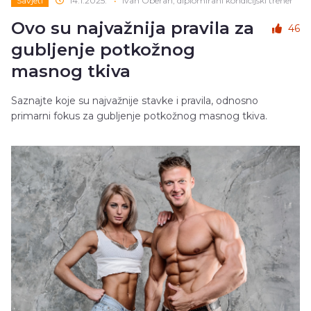
Savjeti
14.1.2025.
•
Ivan Oberan, diplomirani kondicijski trener
Ovo su najvažnija pravila za
46
gubljenje potkožnog
masnog tkiva
Saznajte koje su najvažnije stavke i pravila, odnosno
primarni fokus za gubljenje potkožnog masnog tkiva.