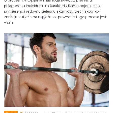
U procesima topljenja masnoga tkiva, uz prehranu
prilagođenu individualnim karakteristikama pojedinca te
primjerenu i redovnu tjelesnu aktivnost, treći faktor koji
značajno utječe na uspješnost provedbe toga procesa jest
– san.