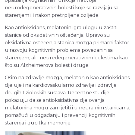
opadanja kognitivnih funkcija i razvoja
neurodegenerativnih bolesti koje se razvijaju sa
starenjem ili nakon pretrpljene ozljede.
Kao antioksidans, melatonin igra ulogu u zaštiti
stanice od oksidativnih oštećenja. Upravo su
oksidativna oštećenja stanica mozga primarni faktor
u razvoju kognitivnih problema povezanih sa
starenjem, ali i neuredegenerativnim bolestima kao
što su Alzheimerova bolest i druge.
Osim na zdravlje mozga, melatonin kao antioksidans
djeluje i na kardiovaskularno zdravlje i zdravlje
drugih fizioloških sustava. Recentne studije
pokazuju da se antioksidativna djelovanja
melatonina mogu zamijetiti i u neuralnim stanicama,
pomažući u odgađanju i prevenciji kognitivnih
starenja i gubitka memorije.