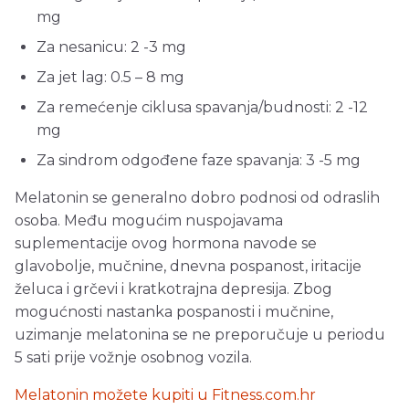
mg
Za nesanicu: 2 -3 mg
Za jet lag: 0.5 – 8 mg
Za remećenje ciklusa spavanja/budnosti: 2 -12
mg
Za sindrom odgođene faze spavanja: 3 -5 mg
Melatonin se generalno dobro podnosi od odraslih
osoba. Među mogućim nuspojavama
suplementacije ovog hormona navode se
glavobolje, mučnine, dnevna pospanost, iritacije
želuca i grčevi i kratkotrajna depresija. Zbog
mogućnosti nastanka pospanosti i mučnine,
uzimanje melatonina se ne preporučuje u periodu
5 sati prije vožnje osobnog vozila.
Melatonin možete kupiti u Fitness.com.hr