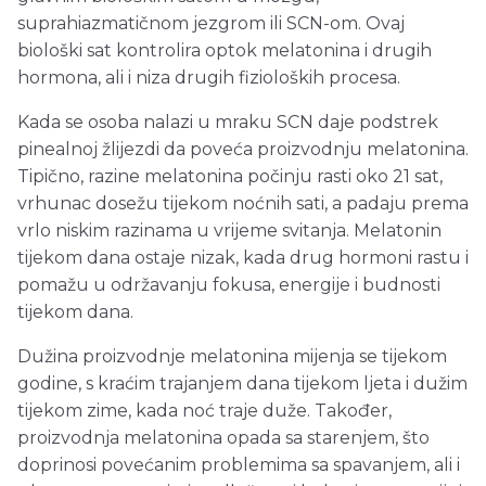
suprahiazmatičnom jezgrom ili SCN-om. Ovaj
biološki sat kontrolira optok melatonina i drugih
hormona, ali i niza drugih fizioloških procesa.
Kada se osoba nalazi u mraku SCN daje podstrek
pinealnoj žlijezdi da poveća proizvodnju melatonina.
Tipično, razine melatonina počinju rasti oko 21 sat,
vrhunac dosežu tijekom noćnih sati, a padaju prema
vrlo niskim razinama u vrijeme svitanja. Melatonin
tijekom dana ostaje nizak, kada drug hormoni rastu i
pomažu u održavanju fokusa, energije i budnosti
tijekom dana.
Dužina proizvodnje melatonina mijenja se tijekom
godine, s kraćim trajanjem dana tijekom ljeta i dužim
tijekom zime, kada noć traje duže. Također,
proizvodnja melatonina opada sa starenjem, što
doprinosi povećanim problemima sa spavanjem, ali i