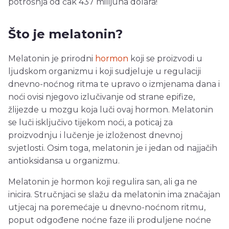
potrošnja od čak 437 milijuna dolara!
Što je melatonin?
Melatonin je prirodni
hormon
koji se proizvodi u
ljudskom organizmu i koji sudjeluje u regulaciji
dnevno-noćnog ritma te upravo o izmjenama dana i
noći ovisi njegovo izlučivanje od strane epifize,
žlijezde u mozgu koja luči ovaj hormon. Melatonin
se luči isključivo tijekom noći, a poticaj za
proizvodnju i lučenje je izloženost dnevnoj
svjetlosti. Osim toga, melatonin je i jedan od najjačih
antioksidansa u organizmu.
Melatonin je hormon koji regulira san, ali ga ne
inicira. Stručnjaci se slažu da melatonin ima značajan
utjecaj na poremećaje u dnevno-noćnom ritmu,
poput odgođene noćne faze ili produljene noćne