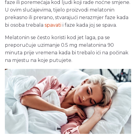
faze ili poremećaja kod ljudi koji rade noćne smjene.
U ovim slučajevima, tijelo proizvodi melatonin
prekasno ili prerano, stvarajući nerazmjer faze kada
bi osoba trebala
spavati
i faze kada joj se spava.
Melatonin se često koristi kod jet laga, pa se
preporučuje uzimanje 0.5 mg melatonina 90
minuta prije vremena kada bi trebalo ići na počinak
na mjestu na koje putujete.