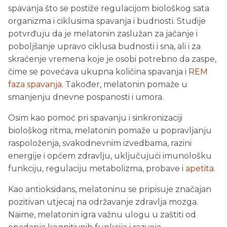
spavanja što se postiže regulacijom biološkog sata
organizma i ciklusima spavanja i budnosti. Studije
potvrđuju da je melatonin zaslužan za jačanje i
poboljšanje upravo ciklusa budnosti i sna, ali i za
skraćenje vremena koje je osobi potrebno da zaspe,
čime se povećava ukupna količina spavanja i
REM
faza spavanja
. Također, melatonin pomaže u
smanjenju dnevne pospanosti i umora.
Osim kao pomoć pri spavanju i sinkronizaciji
biološkog ritma, melatonin pomaže u popravljanju
raspoloženja, svakodnevnim izvedbama, razini
energije i općem zdravlju, uključujući imunološku
funkciju, regulaciju metabolizma, probave i
apetita
.
Kao antioksidans, melatoninu se pripisuje značajan
pozitivan utjecaj na održavanje zdravlja mozga.
Naime, melatonin igra važnu ulogu u zaštiti od