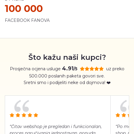
100 000
FACEBOOK FANOVA
Što kažu naši kupci?
4.91
Prosječna ocjena usluge
uz preko
/5
500.000 poslanih paketa govori sve.
Sretni smo i podijeliti neke od dojmova! ❤️
“Čitav webshop je pregledan i funkcionalan,
“Po meni
proces naručivanja jednostavan, ponuda
shop, neg