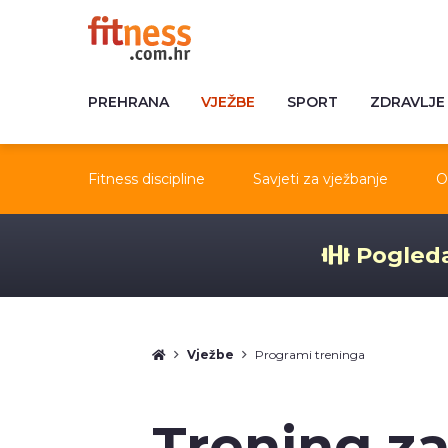
PREHRANA
VJEŽBE
SPORT
ZDRAVLJE
Fitness discipline
Savjeti za vježbanje
O
Pogleda
Vježbe
Programi treninga
Trening za 