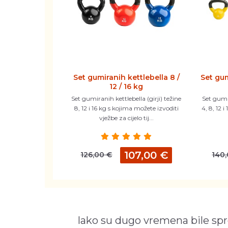
Set gumiranih kettlebella 8 /
Set gum
12 / 16 kg
Set gumiranih kettlebella (girji) težine
Set gumir
8, 12 i 16 kg s kojima možete izvoditi
4, 8, 12 
vježbe za cijelo tij...
107,00 €
126,00 €
140
Iako su dugo vremena bile sp