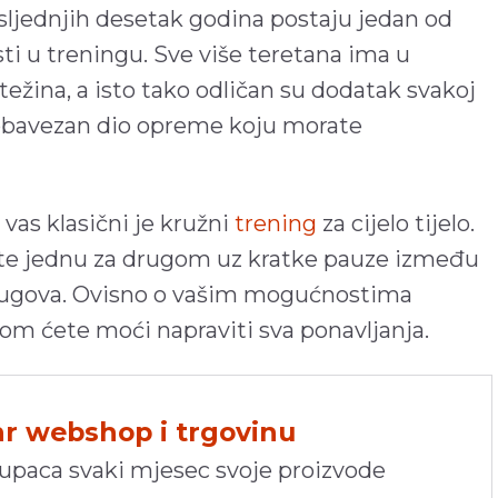
sljednjih desetak godina postaju jedan od
sti u treningu. Sve više teretana ima u
 težina, a isto tako odličan su dodatak svakoj
 obavezan dio opreme koju morate
 vas klasični je kružni
trening
za cijelo tijelo.
adite jednu za drugom uz kratke pauze između
krugova. Ovisno o vašim mogućnostima
ojom ćete moći napraviti sva ponavljanja.
hr webshop i trgovinu
kupaca svaki mjesec svoje proizvode