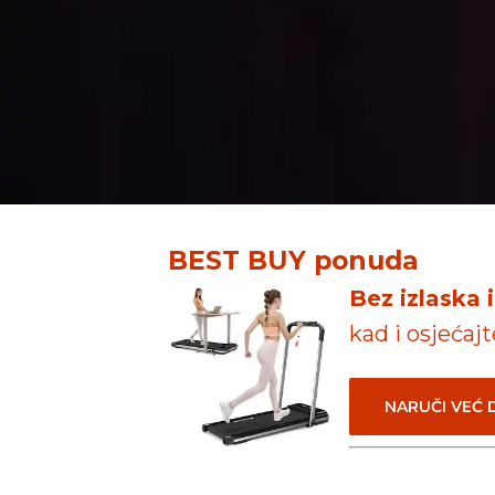
BEST BUY ponuda
Bez izlaska 
kad i osjećaj
NARUČI VEĆ