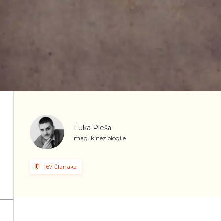
Luka Pleša
mag. kineziologije
167 članaka