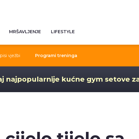
MRŠAVLJENJE
LIFESTYLE
pisi vježbi
Programi treninga
j najpopularnije kućne gym setove z
cijelo tijelo sa