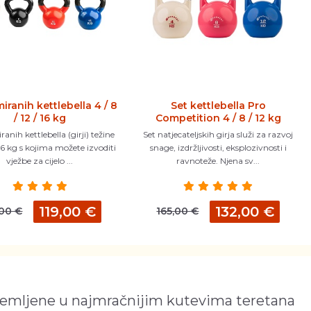
iranih kettlebella 4 / 8
Set kettlebella Pro
/ 12 / 16 kg
Competition 4 / 8 / 12 kg
anih kettlebella (girji) težine
Set natjecateljskih girja služi za razvoj
i 16 kg s kojima možete izvoditi
snage, izdržljivosti, eksplozivnosti i
vježbe za cijelo ...
ravnoteže. Njena sv...
119,00 €
132,00 €
,00 €
165,00 €
remljene u najmračnijim kutevima teretana