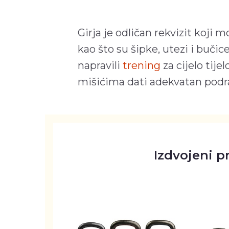
Girja je odličan rekvizit koji 
kao što su šipke, utezi i bučic
napravili
trening
za cijelo tije
mišićima dati adekvatan podraž
Izdvojeni p