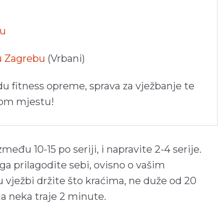
pu
 u Zagrebu
(Vrbani)
du fitness opreme, sprava za vježbanje te
nom mjestu!
među 10-15 po seriji, i napravite 2-4 serije.
 prilagodite sebi, ovisno o vašim
ježbi držite što kraćima, ne duže od 20
a neka traje 2 minute.