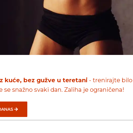
iz kuće, bez gužve u teretani
- trenirajte bilo
te se snažno svaki dan. Zaliha je ograničena!
 DANAS