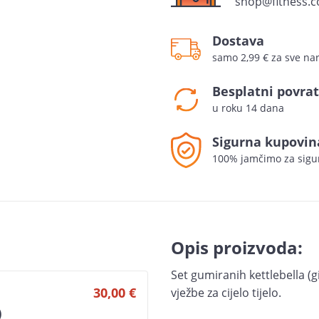
shop@fitness.c
Dostava
samo 2,99 € za sve n
Besplatni povrat
u roku 14 dana
Sigurna kupovin
100% jamčimo za sigu
Opis proizvoda:
Set gumiranih kettlebella (gi
30,00 €
vježbe za cijelo tijelo.
)