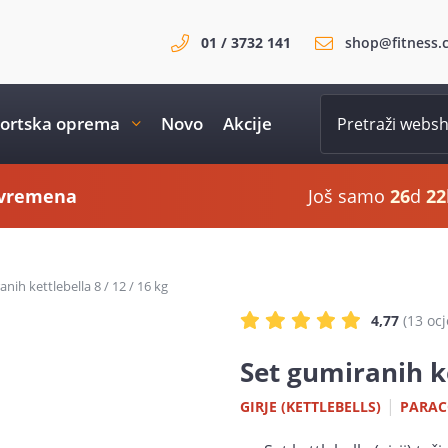
01 / 3732 141
shop@fitness.
ortska oprema
Novo
Akcije
i vremena
Još samo
26
d
22
nih kettlebella 8 / 12 / 16 kg
4,77
(13 oc
Set gumiranih ke
|
GIRJE (KETTLEBELLS)
PARAC