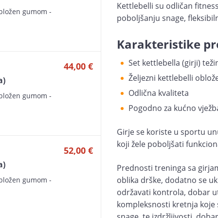
Kettlebelli su odličan fitnes
obložen gumom -
poboljšanju snage, fleksibiln
Karakteristike pr
Set kettlebella (girji) teži
44,00 €
Željezni kettlebelli obl
a)
Odlična kvaliteta
obložen gumom -
Pogodno za kućno vježban
Girje se koriste u sportu un
koji žele poboljšati funkcion
52,00 €
a)
Prednosti treninga sa girja
oblika drške, dodatno se uk
obložen gumom -
održavati kontrola, dobar u
kompleksnosti kretnja koje
snage, te izdržljivosti, dob