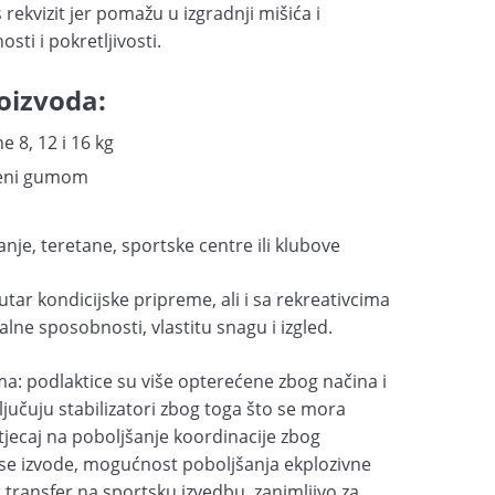
s rekvizit jer pomažu u izgradnji mišića i
osti i pokretljivosti.
oizvoda:
ne 8, 12 i 16 kg
oženi gumom
je, teretane, sportske centre ili klubove
utar kondicijske pripreme, ali i sa rekreativcima
alne sposobnosti, vlastitu snagu i izgled.
ma: podlaktice su više opterećene zbog načina i
ljučuju stabilizatori zbog toga što se mora
tjecaj na poboljšanje koordinacije zbog
 se izvode, mogućnost poboljšanja ekplozivne
ar transfer na sportsku izvedbu, zanimljivo za