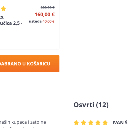
200,00 €
160,00 €
s.
ušteda
40,00 €
čica 2,5 -
)
DABRANO U KOŠARICU
Osvrti (12)
naših kupaca i zato ne
IVAN Š