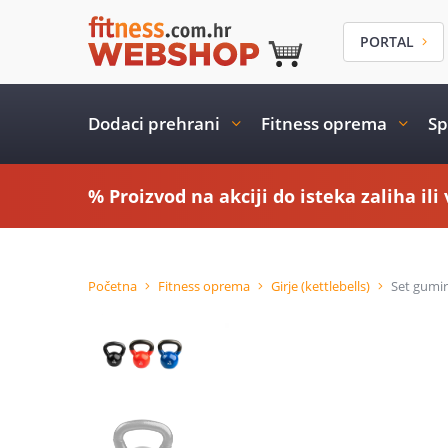
PORTAL
Dodaci prehrani
Fitness oprema
Sp
% Proizvod na akciji do isteka zaliha il
Početna
Fitness oprema
Girje (kettlebells)
Set gumira