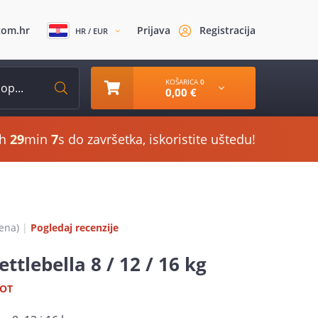
com.hr
Prijava
Registracija
HR / EUR
KOŠARICA
0
0,00 €
h
29
min
6
s do završetka, iskoristite uštedu!
jena)
|
Pogledaj recenzije
ttlebella 8 / 12 / 16 kg
OT