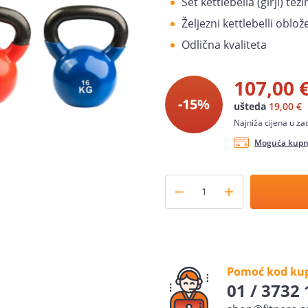
Set kettlebella (girji) teži
Željezni kettlebelli obl
Odlična kvaliteta
107,00 
-15%
ušteda
19,00 €
Najniža cijena u za
Moguća kupnj
Pomoć kod ku
01 / 3732