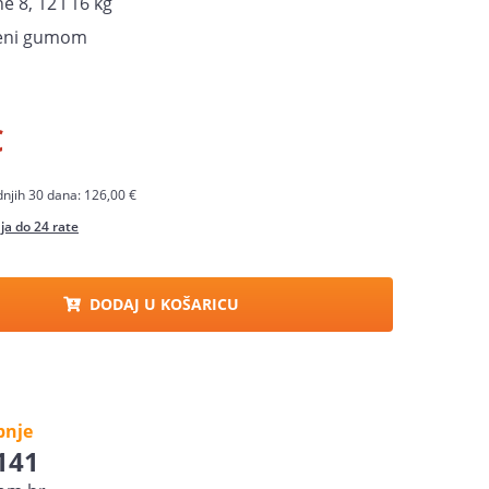
ne 8, 12 i 16 kg
oženi gumom
€
dnjih 30 dana: 126,00 €
a do 24 rate
DODAJ U KOŠARICU
pnje
 141