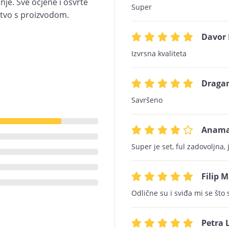
je. Sve ocjene i osvrte
Super
kustvo s proizvodom.
Davor 
Izvrsna kvaliteta
Draga
Savršeno
Anama
Super je set, ful zadovoljna,
Filip M
Odlične su i sviđa mi se što
Petra L