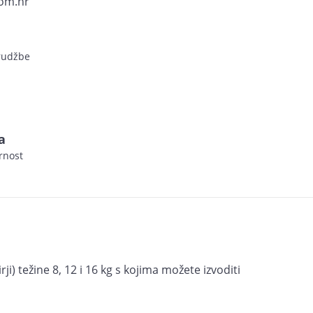
om.hr
arudžbe
a
rnost
rji) težine 8, 12 i 16 kg s kojima možete izvoditi