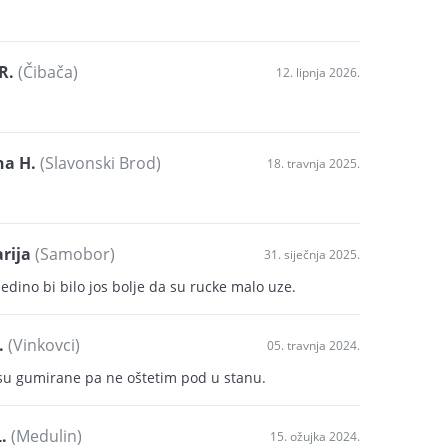
R.
(Čibača)
12. lipnja 2026.
na H.
(Slavonski Brod)
18. travnja 2025.
rija
(Samobor)
31. siječnja 2025.
 jedino bi bilo jos bolje da su rucke malo uze.
.
(Vinkovci)
05. travnja 2024.
 su gumirane pa ne oštetim pod u stanu.
.
(Medulin)
15. ožujka 2024.