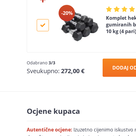
-20%
Komplet hek
gumiranih bu
10 kg (4 pari
Odabrano
3/3
DODAJ O
Sveukupno:
272,00 €
Ocjene kupaca
Autentične ocjene:
Izuzetno cijenimo iskustvo 