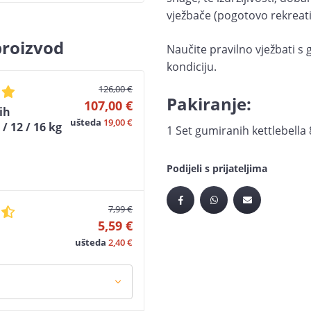
vježbače (pogotovo rekreati
proizvod
Naučite pravilno vježbati s 
kondiciju.
126,00 €
Pakiranje:
107,00 €
ih
ušteda
19,00 €
 / 12 / 16 kg
1 Set gumiranih kettlebella 8
Podijeli s prijateljima
7,99 €
5,59 €
ušteda
2,40 €