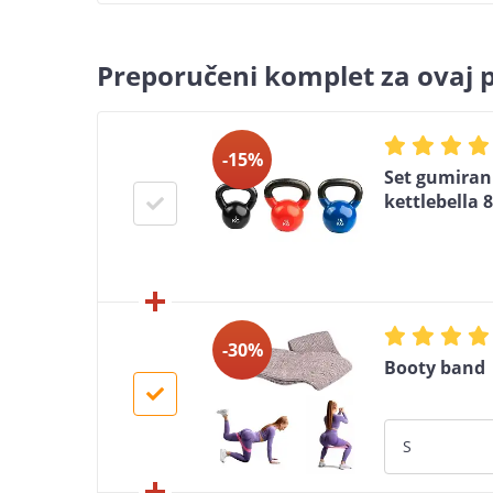
Preporučeni komplet za ovaj 
-15%
Set gumiran
kettlebella 8
-30%
Booty band