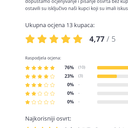
dopuštamo ocjenjivanje i pisanje osvrta bez kupn
ostavili su isključivo naši kupci koji su imali is
Ukupna ocjena 13 kupaca:
4,77
/ 5
Raspodjela ocjena:
76%
(10)
23%
(3)
0%
-
0%
-
0%
-
Najkorisniji osvrt: