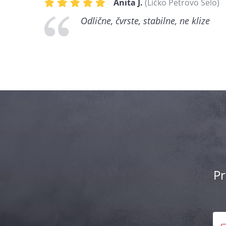
Anita J.
(Ličko Petrovo Selo)
Odlične, čvrste, stabilne, ne klize
Pr