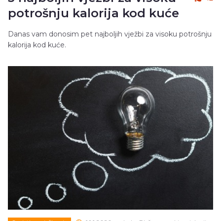
potrošnju kalorija kod kuće
Danas vam donosim pet najboljih vježbi za visoku potrošnju
kalorija kod kuće.