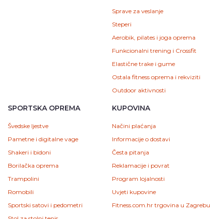
Sprave za veslanje
Steperi
Aerobik, pilates i joga oprema
Funkcionalni trening i Crossfit
Elastične trake i gume
Ostala fitness oprema i rekviziti
Outdoor aktivnosti
SPORTSKA OPREMA
KUPOVINA
Švedske ljestve
Načini plaćanja
Pametne i digitalne vage
Informacije o dostavi
Shakeri i bidoni
Česta pitanja
Borilačka oprema
Reklamacije i povrat
Trampolini
Program lojalnosti
Romobili
Uvjeti kupovine
Sportski satovi i pedometri
Fitness.com.hr trgovina u Zagrebu
Stol za stolni tenis