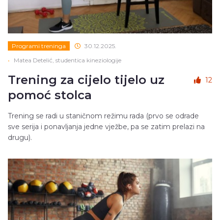
Programi treninga
30.12.2025.
•
Matea Detelić, studentica kineziologije
Trening za cijelo tijelo uz
12
pomoć stolca
Trening se radi u staničnom režimu rada (prvo se odrade
sve serija i ponavljanja jedne vježbe, pa se zatim prelazi na
drugu).