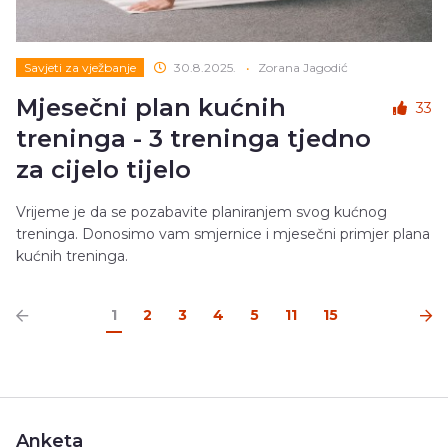
Savjeti za vježbanje
30.8.2025.
•
Zorana Jagodić
Mjesečni plan kućnih
33
treninga - 3 treninga tjedno
za cijelo tijelo
Vrijeme je da se pozabavite planiranjem svog kućnog
treninga. Donosimo vam smjernice i mjesečni primjer plana
kućnih treninga.
1
2
3
4
5
11
15
Anketa