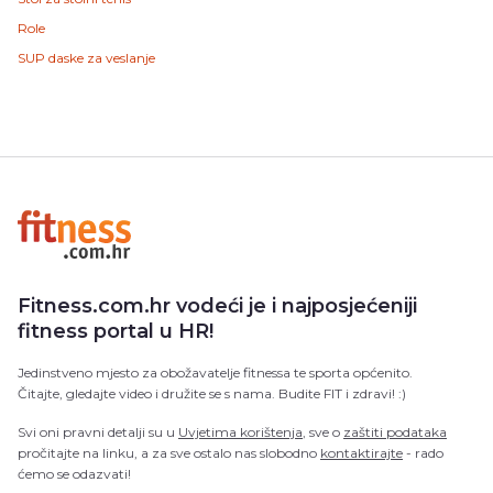
Role
SUP daske za veslanje
Fitness.com.hr vodeći je i najposjećeniji
fitness portal u HR!
Jedinstveno mjesto za obožavatelje fitnessa te sporta općenito.
Čitajte, gledajte video i družite se s nama. Budite FIT i zdravi! :)
Svi oni pravni detalji su u
Uvjetima korištenja
, sve o
zaštiti podataka
pročitajte na linku, a za sve ostalo nas slobodno
kontaktirajte
- rado
ćemo se odazvati!