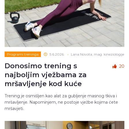
Programi treninga
5.6.2026.
•
Lana Novota, mag. kineziologije
Donosimo trening s
20
najboljim vježbama za
mršavljenje kod kuće
Trening je osmišljen kao alat za gubljenje masnog tkiva i
mršavljenje. Napominjem, ne postoje vježbe kojima ćete
mršavjeti.