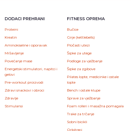
DODACI PREHRANI
FITNESS OPREMA
Proteini
Bučice
Kreatin
Girje (kettlebells)
Aminokiseline i oporavak
Pločasti utezi
Mršavljenje
Šipke za utege
Povećanje mase
Podloge za vježbanje
Energetski stimulatori, napitci i
Šipke za zgibove
gelovi
Pilates lopte, medicinke i ostale
Pre-workout proizvodi
lopte
Zdravi snackovi i obroci
Bench i ostale klupe
Zdravlje
Sprave za vježbanje
Stimulansi
Foam rolleri i masažna pomagala
Trake za trčanje
Sobni bicikli
Orbitreci