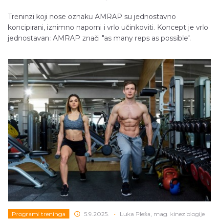
Treninzi koji nose oznaku AMRAP su jednostavno
koncipirani, iznimno naporni i vrlo učinkoviti. Koncept je vrlo
jednostavan: AMRAP znači "as many reps as possible".
Programi treninga
5.9.2025.
•
Luka Pleša, mag. kineziologije