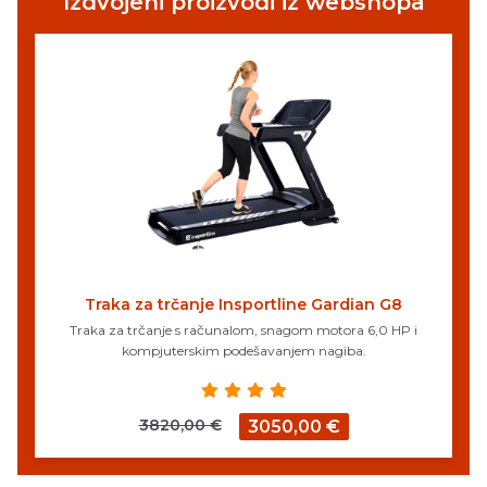
Izdvojeni proizvodi iz webshopa
Traka za trčanje Insportline Gardian G8
Traka za trčanje s računalom, snagom motora 6,0 HP i
kompjuterskim podešavanjem nagiba.
3820,00 €
3050,00 €