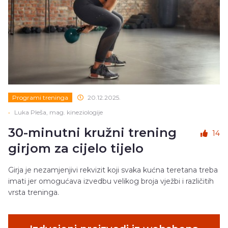
Programi treninga
20.12.2025.
•
Luka Pleša, mag. kineziologije
30-minutni kružni trening
14
girjom za cijelo tijelo
Girja je nezamjenjivi rekvizit koji svaka kućna teretana treba
imati jer omogućava izvedbu velikog broja vježbi i različitih
vrsta treninga.