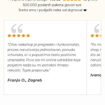
500.000 poslanih paketa govori sve.
Sretni smo i podijeliti neke od dojmova! ❤️
“Čitav webshop je pregledan i funkcionalan,
“Po meni
proces naručivanja jednostavan, ponuda
shop, neg
vrhunska, a i s popustima često pozitivno
što se ti
iznenadite. Prvo ste mi online odredište koje
naručiti
posjetim kada su mi potrebni fitness-
odlično 
rekviziti. Tople preporuke.”
Ivana Š.
Franjo O., Zagreb