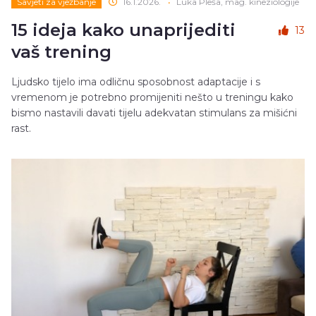
Savjeti za vježbanje
16.1.2026.
•
Luka Pleša, mag. kineziologije
15 ideja kako unaprijediti
13
vaš trening
Ljudsko tijelo ima odličnu sposobnost adaptacije i s
vremenom je potrebno promijeniti nešto u treningu kako
bismo nastavili davati tijelu adekvatan stimulans za mišićni
rast.