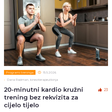
Programi treninga
15.5.2026.
•
Daria Radman, kineziterapeutkinja
20-minutni kardio kružni
23
trening bez rekvizita za
cijelo tijelo