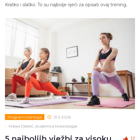
Kratko i slatko. To su najbolje riječi za opisati ovaj trening.
Programi treninga
31.3.2026.
•
Matea Detelić, studentica kineziologije
5 najboljih vježbi za visoku
12