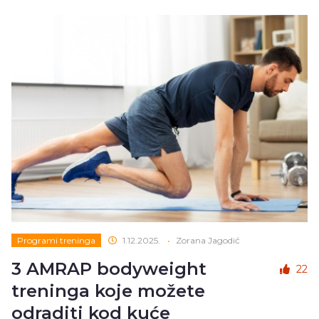
Programi treninga
1.12.2025.
•
Zorana Jagodić
3 AMRAP bodyweight
22
treninga koje možete
odraditi kod kuće