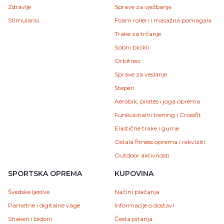
Zdravlje
Sprave za vježbanje
Stimulansi
Foam rolleri i masažna pomagala
Trake za trčanje
Sobni bicikli
Orbitreci
Sprave za veslanje
Steperi
Aerobik, pilates i joga oprema
Funkcionalni trening i Crossfit
Elastične trake i gume
Ostala fitness oprema i rekviziti
Outdoor aktivnosti
SPORTSKA OPREMA
KUPOVINA
Švedske ljestve
Načini plaćanja
Pametne i digitalne vage
Informacije o dostavi
Shakeri i bidoni
Česta pitanja