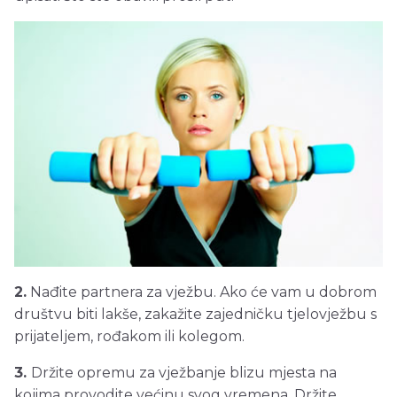
2.
Nađite partnera za vježbu. Ako će vam u dobrom
društvu biti lakše, zakažite zajedničku tjelovježbu s
prijateljem, rođakom ili kolegom.
3.
Držite opremu za vježbanje blizu mjesta na
kojima provodite većinu svog vremena. Držite