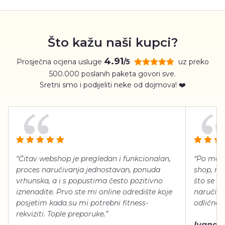
Što kažu naši kupci?
4.91
Prosječna ocjena usluge
uz preko
/5
500.000 poslanih paketa govori sve.
Sretni smo i podijeliti neke od dojmova! ❤️
“Čitav webshop je pregledan i funkcionalan,
“Po meni
proces naručivanja jednostavan, ponuda
shop, neg
vrhunska, a i s popustima često pozitivno
što se ti
iznenadite. Prvo ste mi online odredište koje
naručiti
posjetim kada su mi potrebni fitness-
odlično 
rekviziti. Tople preporuke.”
Ivana Š.