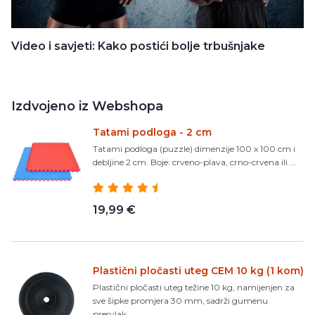
Video i savjeti: Kako postići bolje trbušnjake
Izdvojeno iz Webshopa
Tatami podloga - 2 cm
Tatami podloga (puzzle) dimenzije 100 x 100 cm i
debljine 2 cm. Boje: crveno-plava, crno-crvena ili ...
19,99 €
Plastični pločasti uteg CEM 10 kg (1 kom)
Plastični pločasti uteg težine 10 kg, namijenjen za
sve šipke promjera 30 mm, sadrži gumenu
presvlak...