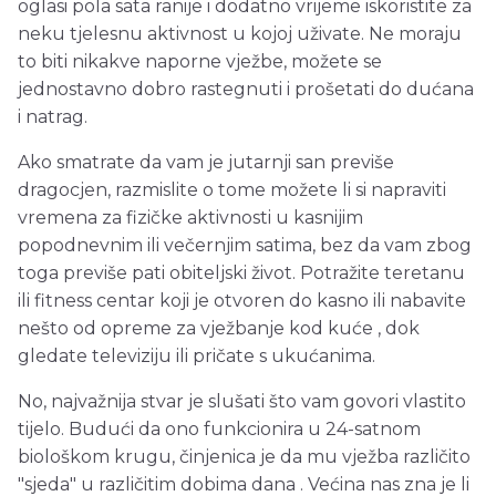
oglasi pola sata ranije i dodatno vrijeme iskoristite za
neku tjelesnu aktivnost u kojoj uživate. Ne moraju
to biti nikakve naporne vježbe, možete se
jednostavno dobro rastegnuti i prošetati do dućana
i natrag.
Ako smatrate da vam je jutarnji san previše
dragocjen, razmislite o tome možete li si napraviti
vremena za fizičke aktivnosti u kasnijim
popodnevnim ili večernjim satima, bez da vam zbog
toga previše pati obiteljski život. Potražite teretanu
ili fitness centar koji je otvoren do kasno ili nabavite
nešto od opreme za vježbanje kod kuće , dok
gledate televiziju ili pričate s ukućanima.
No, najvažnija stvar je slušati što vam govori vlastito
tijelo. Budući da ono funkcionira u 24-satnom
biološkom krugu, činjenica je da mu vježba različito
"sjeda" u različitim dobima dana . Većina nas zna je li