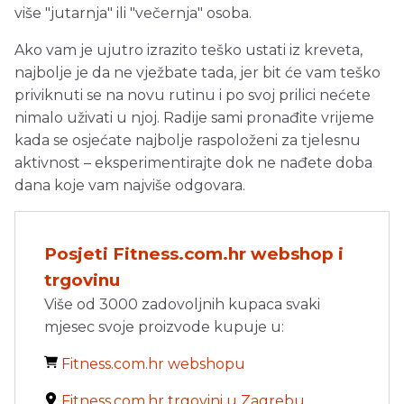
više "jutarnja" ili "večernja" osoba.
Ako vam je ujutro izrazito teško ustati iz kreveta,
najbolje je da ne vježbate tada, jer bit će vam teško
priviknuti se na novu rutinu i po svoj prilici nećete
nimalo uživati u njoj. Radije sami pronađite vrijeme
kada se osjećate najbolje raspoloženi za tjelesnu
aktivnost – eksperimentirajte dok ne nađete doba
dana koje vam najviše odgovara.
Posjeti Fitness.com.hr webshop i
trgovinu
Više od 3000 zadovoljnih kupaca svaki
mjesec svoje proizvode kupuje u:
Fitness.com.hr webshopu
Fitness.com.hr trgovini u Zagrebu