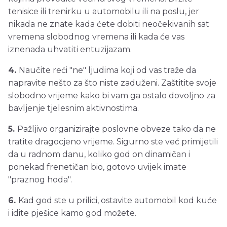
tenisice ili trenirku u automobilu ili na poslu, jer
nikada ne znate kada ćete dobiti neočekivanih sat
vremena slobodnog vremena ili kada će vas
iznenada uhvatiti entuzijazam.
4.
Naučite reći "ne" ljudima koji od vas traže da
napravite nešto za što niste zaduženi. Zaštitite svoje
slobodno vrijeme kako bi vam ga ostalo dovoljno za
bavljenje tjelesnim aktivnostima.
5.
Pažljivo organizirajte poslovne obveze tako da ne
tratite dragocjeno vrijeme. Sigurno ste već primijetili
da u radnom danu, koliko god on dinamičan i
ponekad frenetičan bio, gotovo uvijek imate
"praznog hoda".
6.
Kad god ste u prilici, ostavite automobil kod kuće
i idite pješice kamo god možete.