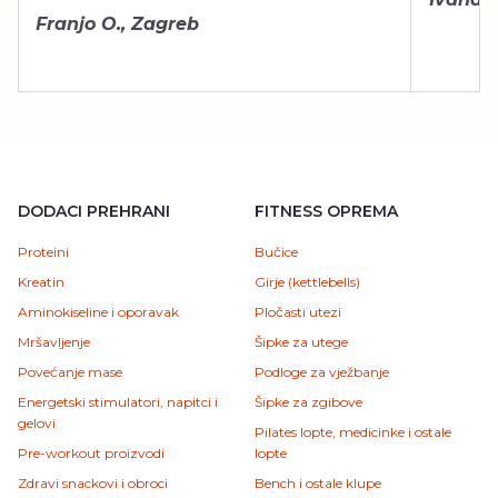
Franjo O., Zagreb
DODACI PREHRANI
FITNESS OPREMA
Proteini
Bučice
Kreatin
Girje (kettlebells)
Aminokiseline i oporavak
Pločasti utezi
Mršavljenje
Šipke za utege
Povećanje mase
Podloge za vježbanje
Energetski stimulatori, napitci i
Šipke za zgibove
gelovi
Pilates lopte, medicinke i ostale
Pre-workout proizvodi
lopte
Zdravi snackovi i obroci
Bench i ostale klupe