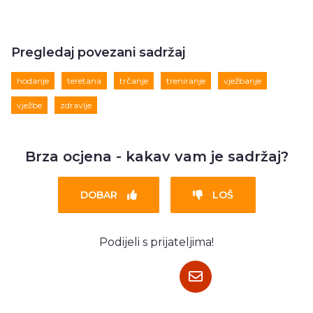
Pregledaj povezani sadržaj
hodanje
teretana
trčanje
treniranje
vježbanje
vježbe
zdravlje
Brza ocjena - kakav vam je sadržaj?
DOBAR
LOŠ
Podijeli s prijateljima!