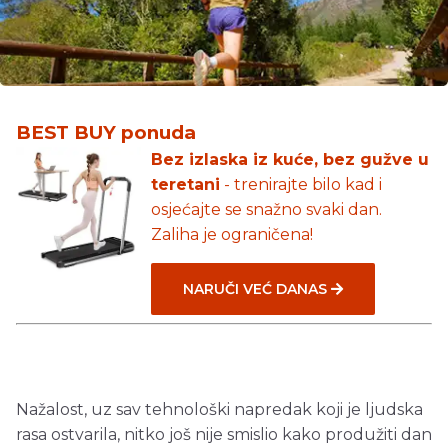
BEST BUY ponuda
Bez izlaska iz kuće, bez gužve u
teretani
- trenirajte bilo kad i
osjećajte se snažno svaki dan.
Zaliha je ograničena!
NARUČI VEĆ DANAS
Nažalost, uz sav tehnološki napredak koji je ljudska
rasa ostvarila, nitko još nije smislio kako produžiti dan