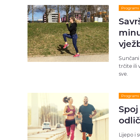
Programi 
Savr
minu
vjež
Sunčani 
trčite il
sve.
Programi 
Spoj
odli
Lijepo i