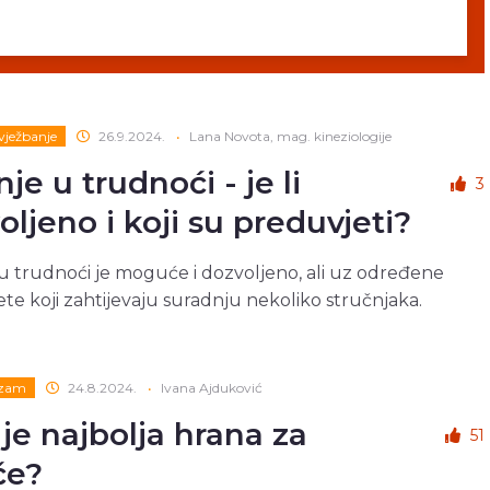
 vježbanje
26.9.2024.
•
Lana Novota, mag. kineziologije
je u trudnoći - je li
3
oljeno i koji su preduvjeti?
u trudnoći je moguće i dozvoljeno, ali uz određene
te koji zahtijevaju suradnju nekoliko stručnjaka.
izam
24.8.2024.
•
Ivana Ajduković
 je najbolja hrana za
51
če?