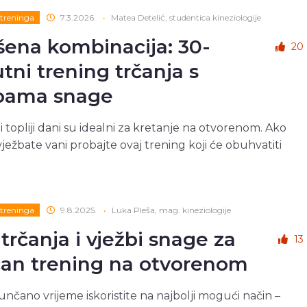
treninga
7.3.2026.
•
Matea Detelić, studentica kineziologije
šena kombinacija: 30-
20
tni trening trčanja s
bama snage
i topliji dani su idealni za kretanje na otvorenom. Ako
i vježbate vani probajte ovaj trening koji će obuhvatiti
treninga
9.8.2025.
•
Luka Pleša, mag. kineziologije
 trčanja i vježbi snage za
13
čan trening na otvorenom
 sunčano vrijeme iskoristite na najbolji mogući način –