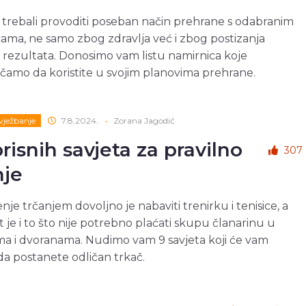
i trebali provoditi poseban način prehrane s odabranim
ama, ne samo zbog zdravlja već i zbog postizanja
h rezultata. Donosimo vam listu namirnica koje
amo da koristite u svojim planovima prehrane.
 vježbanje
7.8.2024.
•
Zorana Jagodić
orisnih savjeta za pravilno
307
nje
nje trčanjem dovoljno je nabaviti trenirku i tenisice, a
 je i to što nije potrebno plaćati skupu članarinu u
a i dvoranama. Nudimo vam 9 savjeta koji će vam
a postanete odličan trkač.