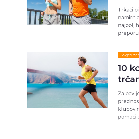
Trkači b
namirnic
najbolji
preporuč
Savjeti za
10 k
trča
Za bavlje
prednost
klubovim
pomoći d