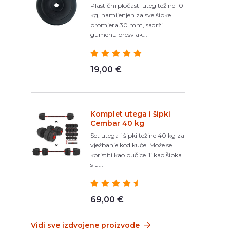
Plastični pločasti uteg težine 10
kg, namijenjen za sve šipke
promjera 30 mm, sadrži
gumenu presvlak...
19,00 €
Komplet utega i šipki
Cembar 40 kg
Set utega i šipki težine 40 kg za
vježbanje kod kuće. Može se
koristiti kao bučice ili kao šipka
s u...
69,00 €
Vidi sve izdvojene proizvode