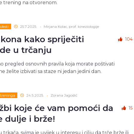
e trening na otvorenom.
olesti
25.7.2025.
•
Mirjana Kolac, prof. kineziologije
akona kako spriječiti
104
ede u trčanju
 pregled osnovnih pravila koja morate poštivati
e želite izbivati sa staze ni jedan jedini dan.
treninga
24.5.2025.
•
Zorana Jagodić
ežbi koje će vam pomoći da
15
e dulje i brže!
 trkača, svima je uvijek u interesu i cilju da trče brže ili