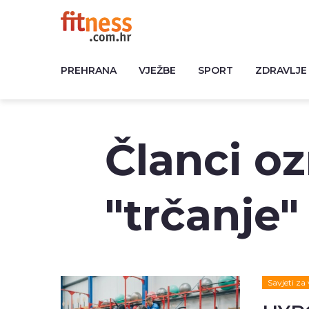
PREHRANA
VJEŽBE
SPORT
ZDRAVLJE
Članci o
"trčanje"
Savjeti za