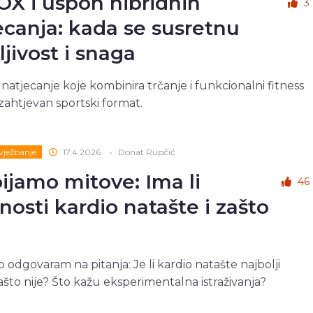
X i uspon hibridnih
3
ecanja: kada se susretnu
ljivost i snaga
 natjecanje koje kombinira trčanje i funkcionalni fitness
zahtjevan sportski format.
 vježbanje
17.4.2026.
•
Donat Rupčić
ijamo mitove: Ima li
46
nosti kardio natašte i zašto
 odgovaram na pitanja: Je li kardio natašte najbolji
ašto nije? Što kažu eksperimentalna istraživanja?