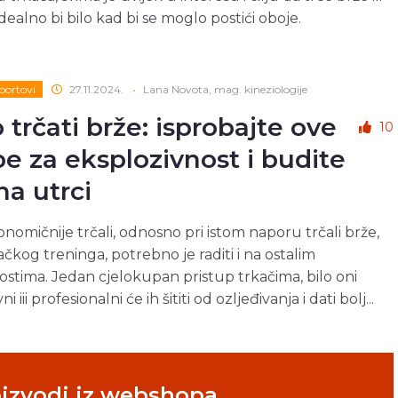
idealno bi bilo kad bi se moglo postići oboje.
portovi
27.11.2024.
•
Lana Novota, mag. kineziologije
 trčati brže: isprobajte ove
10
be za eksplozivnost i budite
na utrci
onomičnije trčali, odnosno pri istom naporu trčali brže,
ačkog treninga, potrebno je raditi i na ostalim
stima. Jedan cjelokupan pristup trkačima, bilo oni
i iii profesionalni će ih šititi od ozljeđivanja i dati bolj...
oizvodi iz webshopa