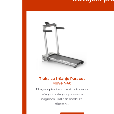
Traka za trčanje Paracot
Move N40
Tiha, sklopiva i kompaktna traka za
trčanje i hodanje s podesivim
nagibom. Odličan model za
efikasan...