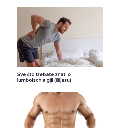
Sve što trebate znati o
lumboischialgiji (išijasu)