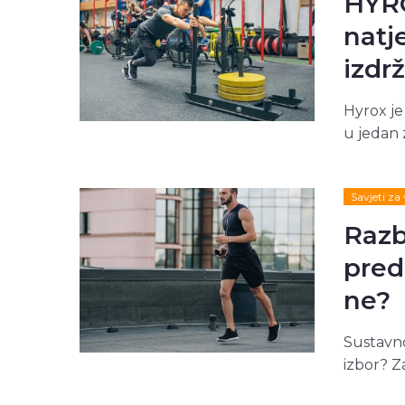
HYRO
natj
izdrž
Hyrox je
u jedan 
Savjeti za
Razb
pred
ne?
Sustavno
izbor? Z