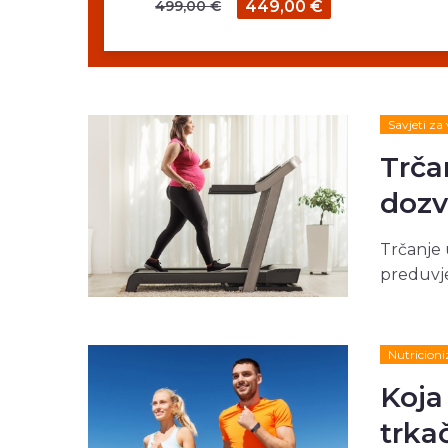
499,00 €
449,00 €
Savjeti za
Trčan
dozv
Trčanje 
preduvje
Nutricion
Koja
trka