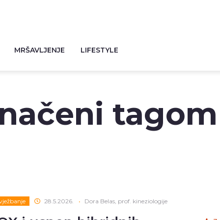
MRŠAVLJENJE
LIFESTYLE
značeni tagom
 vježbanje
28.5.2026.
•
Dora Belas, prof. kineziologije