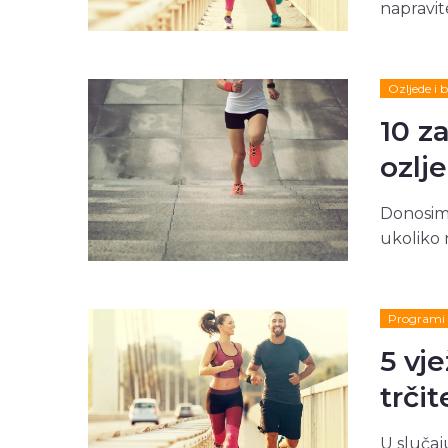
napravit
Ozljede i b
10 z
ozlj
Donosimo
ukoliko n
Programi 
5 vj
trčit
U slučaju