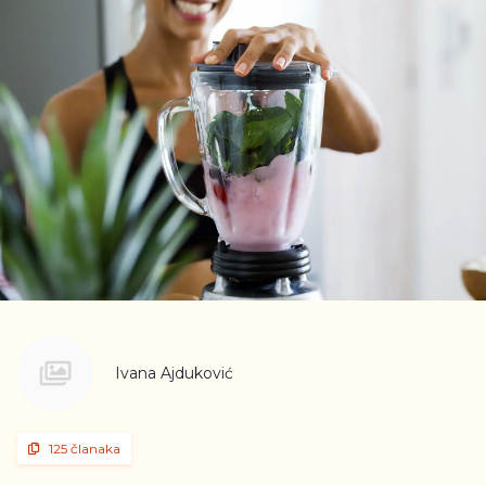
Ivana Ajduković
125 članaka