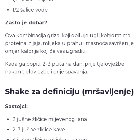
1/2 šalice vode
Zašto je dobar?
Ova kombinacija griza, koji obiluje ugljikohidratima,
proteina iz jaja, mlijeka u prahu i masnoća savršen je
omjer kalorija koji će vas izgraditi.
Kada ga popiti: 2-3 puta na dan, prije tjelovježbe,
nakon tjelovježbe i prije spavanja.
Shake za definiciju (mršavljenje)
Sastojci:
2 jušne žličice mljevenog lana
2-3 jušne žličice kave
4 jušne žličice mlijeka u prahu