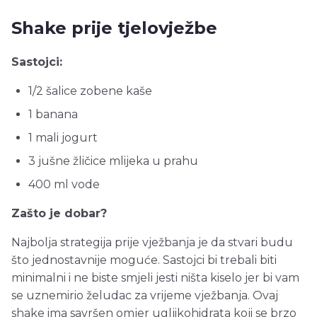
Shake prije tjelovježbe
Sastojci:
1/2 šalice zobene kaše
1 banana
1 mali jogurt
3 jušne žličice mlijeka u prahu
400 ml vode
Zašto je dobar?
Najbolja strategija prije vježbanja je da stvari budu
što jednostavnije moguće. Sastojci bi trebali biti
minimalni i ne biste smjeli jesti ništa kiselo jer bi vam
se uznemirio želudac za vrijeme vježbanja. Ovaj
shake ima savršen omjer ugljikohidrata koji se brzo