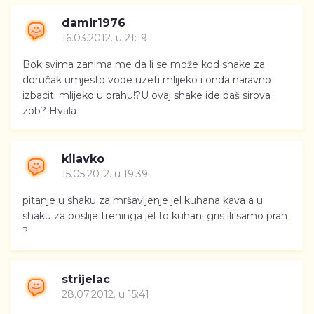
damir1976
16.03.2012. u 21:19
Bok svima zanima me da li se može kod shake za
doručak umjesto vode uzeti mlijeko i onda naravno
izbaciti mlijeko u prahu!?U ovaj shake ide baš sirova
zob? Hvala
kilavko
15.05.2012. u 19:39
pitanje u shaku za mršavljenje jel kuhana kava a u
shaku za poslije treninga jel to kuhani gris ili samo prah
?
strijelac
28.07.2012. u 15:41