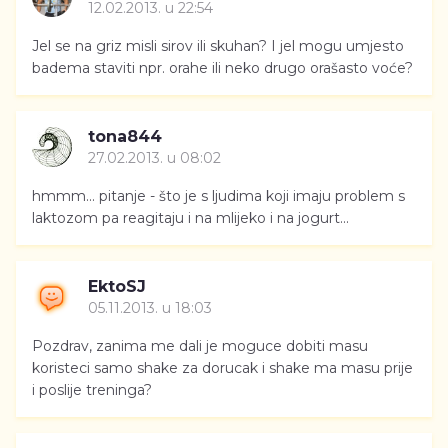
12.02.2013. u 22:54
Jel se na griz misli sirov ili skuhan? I jel mogu umjesto
badema staviti npr. orahe ili neko drugo orašasto voće?
tona844
27.02.2013. u 08:02
hmmm... pitanje - što je s ljudima koji imaju problem s
laktozom pa reagitaju i na mlijeko i na jogurt...
EktoSJ
05.11.2013. u 18:03
Pozdrav, zanima me dali je moguce dobiti masu
koristeci samo shake za dorucak i shake ma masu prije
i poslije treninga?