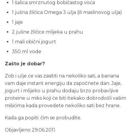
1 šalica smrznutog bobičastog voća
1 jušna žličica Omega 3 ulja (ili maslinovog ulja)
1 jaje
2 jušne žličice mlijeka u prahu
1 mali obični jogurt
350 ml vode
Zašto je dobar?
Zob i ulje će vas zasititi na nekoliko sati, a banana
vam daje instant energiju da započnete dan. Jaje,
jogurt i mlijeko u prahu dodaju brzo probavljive
proteine u miks koji će biti itekako dobrodošli vašim
mišićima kada provedete nekoliko sati bez hrane.
Kada ga popiti: čim se probudite.
Objavljeno 29.06.2011.