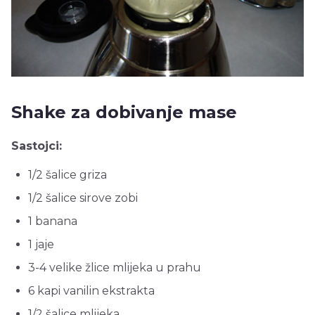
Shake za dobivanje mase
Sastojci:
1/2 šalice griza
1/2 šalice sirove zobi
1 banana
1 jaje
3-4 velike žlice mlijeka u prahu
6 kapi vanilin ekstrakta
1/2 šalice mlijeka