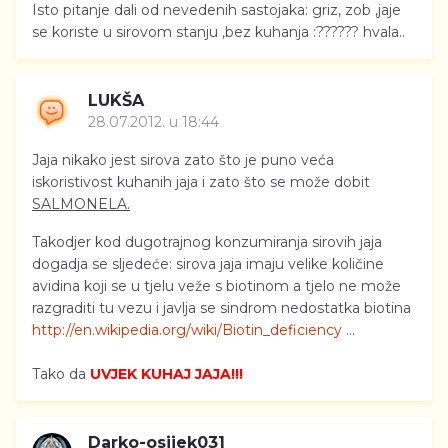
Isto pitanje dali od nevedenih sastojaka: griz, zob ,jaje
se koriste u sirovom stanju ,bez kuhanja :?????? hvala..
LUKŠA
28.07.2012. u 18:44
Jaja nikako jest sirova zato što je puno veća
iskoristivost kuhanih jaja i zato što se može dobit
SALMONELA.
Takodjer kod dugotrajnog konzumiranja sirovih jaja
dogadja se sljedeće: sirova jaja imaju velike količine
avidina koji se u tjelu veže s biotinom a tjelo ne može
razgraditi tu vezu i javlja se sindrom nedostatka biotina
http://en.wikipedia.org/wiki/Biotin_deficiency
...
Tako da
UVJEK KUHAJ JAJA!!!
Darko-osijek031