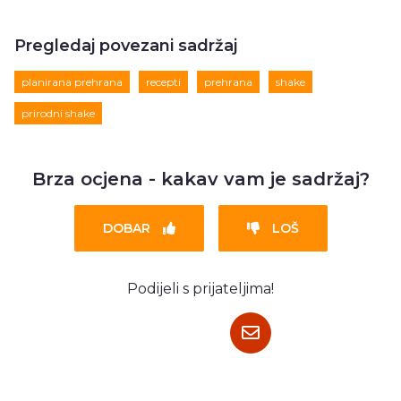
Pregledaj povezani sadržaj
planirana prehrana
recepti
prehrana
shake
prirodni shake
Brza ocjena - kakav vam je sadržaj?
DOBAR
LOŠ
Podijeli s prijateljima!