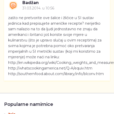
Badžan
31.03.2014. u 10:56
zašto ne pretvorite ove šalice i žličice u SI sustav
jedinica kad prepisujete američke recepte? nerijetko
sam nailazio na to da ljudi jednostavno ne znaju da
amerikanci i britanci još koriste svoje mjere u
kulinarstvu (što je upravo slučaj u ovim receptima) za
svima kojima je potrebna pomoć oko pretvaranja
imperijalnih u SI metrički sustav (koji mi koristimo za
mjerenje) može naći na linku:
http://en.wikipedia.org/wiki/Cooking_weights_and_measure
http://whatscookingamerica.net/Q-A/equiv.htm
http://southernfood.about.com/library/info/blconv.htm
Popularne namirnice