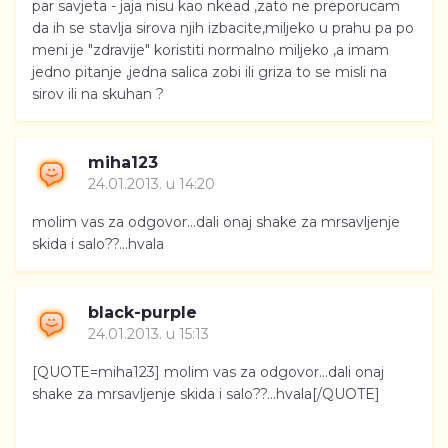
par savjeta - jaja nisu kao nkead ,zato ne preporucam
da ih se stavlja sirova njih izbacite,miljeko u prahu pa po
meni je "zdravije" koristiti normalno miljeko ,a imam
jedno pitanje ,jedna salica zobi ili griza to se misli na
sirov ili na skuhan ?
miha123
24.01.2013. u 14:20
molim vas za odgovor...dali onaj shake za mrsavljenje
skida i salo??...hvala
black-purple
24.01.2013. u 15:13
[QUOTE=miha123] molim vas za odgovor...dali onaj
shake za mrsavljenje skida i salo??...hvala[/QUOTE]