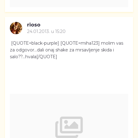
rioso
24.01.2013. u 15:20
[QUOTE=black-purple] [QUOTE=miha123] molim vas
za odgovor...dali onaj shake za mrsavljenje skida i
salo??...hvala[/QUOTE]