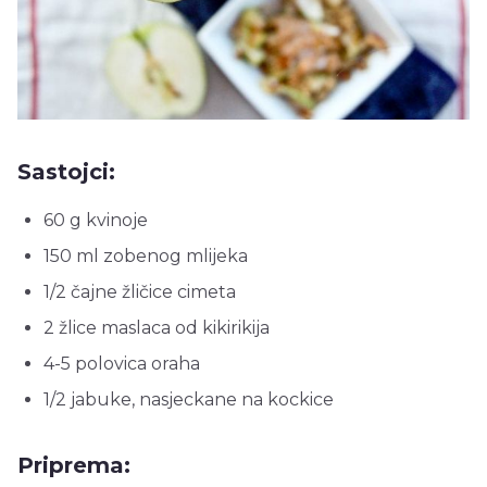
Sastojci:
60 g kvinoje
150 ml zobenog mlijeka
1/2 čajne žličice cimeta
2 žlice maslaca od kikirikija
4-5 polovica oraha
1/2 jabuke, nasjeckane na kockice
Priprema: