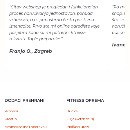
“Čitav webshop je pregledan i funkcionalan,
“Po meni
proces naručivanja jednostavan, ponuda
shop, neg
vrhunska, a i s popustima često pozitivno
što se ti
iznenadite. Prvo ste mi online odredište koje
naručiti
posjetim kada su mi potrebni fitness-
odlično 
rekviziti. Tople preporuke.”
Ivana Š.
Franjo O., Zagreb
DODACI PREHRANI
FITNESS OPREMA
Proteini
Bučice
Kreatin
Girje (kettlebells)
Aminokiseline i oporavak
Pločasti utezi