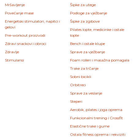
Mršavljenje
Šipke za utege
Povećanje mase
Podloge za vježbanje
Energetski stimulatori, napitci i
Šipke za zgibove
gelovi
Pilates lopte, medicinke i ostale
Pre-workout proizvodi
lopte
Zdravi snackovi i obroci
Bench i ostale klupe
Zdravlje
Sprave za vježbanje
Stimulansi
Foam rolleri i masažna pomagala
Trake za trčanje
Sobni bicikli
Orbitreci
Sprave za veslanje
Steperi
Aerobik, pilates i joga oprema
Funkcionalni trening i Crossfit
Elastične trake i gume
Ostala fitness oprema i rekviziti