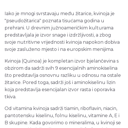
Iako je mnogi svrstavaju među žitarice, kvinoja je
"pseudožitarica" poznata tisućama godina u
prehrani. U drevnim južnoameričkim kulturama
predstavljala je izvor snage i izdržljivosti, a zbog
svoje nutritivne vrijednosti kvinoja napokon dobiva
svoje zasluženo mjesto i na europskim menijima.
Kvinoja (Quinoa) je kompletan izvor bjelančevina s
obzirom da sadrži svih 9 esencijalnih aminokiselina
što predstavlja osnovnu razliku u odnosu na ostale
žitarice. Pored toga, sadrži još i aminokiselinu lizin
koja predstavlja esencijalan izvor rasta i oporavka
tkiva.
Od vitamina kvinoja sadrži tiamin, riboflavin, niacin,
pantotensku kiselinu, folnu kiselinu, vitamine A, E i
B skupine. Kada govorimo o mineralima, u kvinoji se