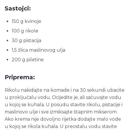
Sastojci:
150 g kvinoje
100 g rikole
30 g pistacija
1,5 žlica maslinovog ulja
200 g piletine
Priprema:
Rikolu nakidajte na komade i na 30 sekundi ubacite
u proključalu vodu. Ocijedite je, ali sačuvajte vodu
u kojoj se kuhala. U posudu stavite rikolu, pistacije i
maslinovo ulje i sve izmiksajte štapnim mikserom.
Ako krema nije dovoljno rijetka dodajte malo vode
u kojoj se rikola kuhala. U preostalu vodu stavite