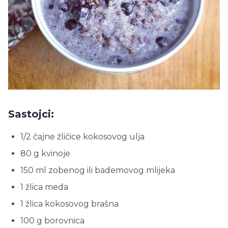
Sastojci:
1/2 čajne žličice kokosovog ulja
80 g kvinoje
150 ml zobenog ili bademovog mlijeka
1 žlica meda
1 žlica kokosovog brašna
100 g borovnica