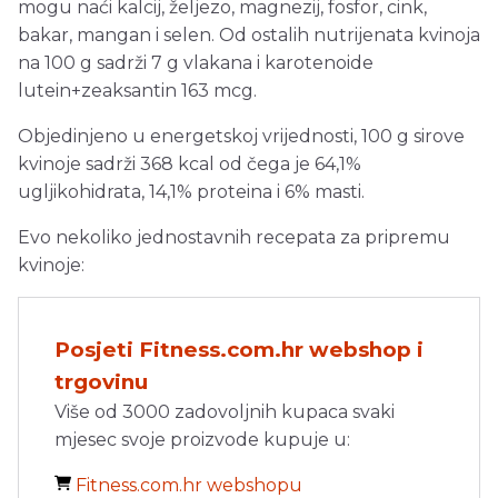
mogu naći kalcij, željezo, magnezij, fosfor, cink,
bakar, mangan i selen. Od ostalih nutrijenata kvinoja
na 100 g sadrži 7 g vlakana i karotenoide
lutein+zeaksantin 163 mcg.
Objedinjeno u energetskoj vrijednosti, 100 g sirove
kvinoje sadrži 368 kcal od čega je 64,1%
ugljikohidrata, 14,1% proteina i 6% masti.
Evo nekoliko jednostavnih recepata za pripremu
kvinoje:
Posjeti Fitness.com.hr webshop i
trgovinu
Više od 3000 zadovoljnih kupaca svaki
mjesec svoje proizvode kupuje u:
Fitness.com.hr webshopu