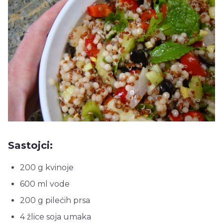
Sastojci:
200 g kvinoje
600 ml vode
200 g pilećih prsa
4 žlice soja umaka