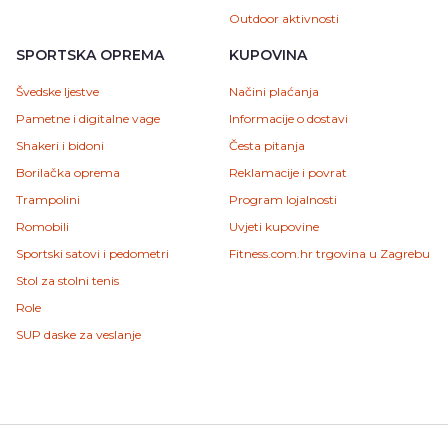
Outdoor aktivnosti
SPORTSKA OPREMA
KUPOVINA
Švedske ljestve
Načini plaćanja
Pametne i digitalne vage
Informacije o dostavi
Shakeri i bidoni
Česta pitanja
Borilačka oprema
Reklamacije i povrat
Trampolini
Program lojalnosti
Romobili
Uvjeti kupovine
Sportski satovi i pedometri
Fitness.com.hr trgovina u Zagrebu
Stol za stolni tenis
Role
SUP daske za veslanje