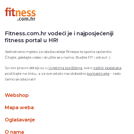
Fitness.com.hr vodeći je i najposjećeniji
fitness portal u HR!
Jedinstveno mjesto za obožavatelje fitnessa te sporta općenito.
Čitajte, gledajte video i družite se s nama. Budite FIT i zdravi! :)
Svi oni pravni detalji su u
Uvjetima korištenja
, sve o
zaštiti podataka
pročitajte na linku, a za sve ostalo nas slobodno
kontaktirajte
- rado
ćemo se odazvati!
Webshop
Mapa weba
Oglašavanje
O nama