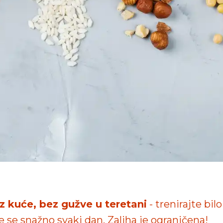
iz kuće, bez gužve u teretani
- trenirajte bilo
te se snažno svaki dan. Zaliha je ograničena!