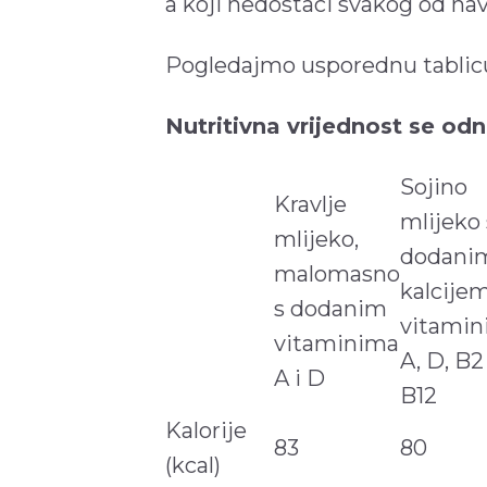
a koji nedostaci svakog od na
Pogledajmo usporednu tablicu
Nutritivna vrijednost se od
Sojino
Kravlje
mlijeko 
mlijeko,
dodani
malomasno
kalcijem
s dodanim
vitami
vitaminima
A, D, B2 
A i D
B12
Kalorije
83
80
(kcal)