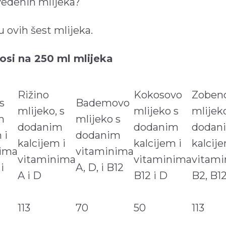
vedenih mlijeka?
 ovih šest mlijeka.
nosi na 250 ml mlijeka
Rižino
Kokosovo
Zoben
s
Bademovo
mlijeko, s
mlijeko s
mlijek
m
mlijeko s
dodanim
dodanim
dodan
 i
dodanim
kalcijem i
kalcijem i
kalcije
nima
vitaminima
vitaminima
vitaminima
vitam
i
A, D, i B12
A i D
B12 i D
B2, B12
113
70
50
113