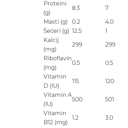
Proteini
8.3
7
(g)
Masti (g)
0.2
4.0
Šećeri (g)
12.5
1
Kalcij
299
299
(mg)
Riboflavin
0.5
0.5
(mg)
Vitamin
115
120
D (IU)
Vitamin A
500
501
(IU)
Vitamin
1.2
3.0
B12 (mg)