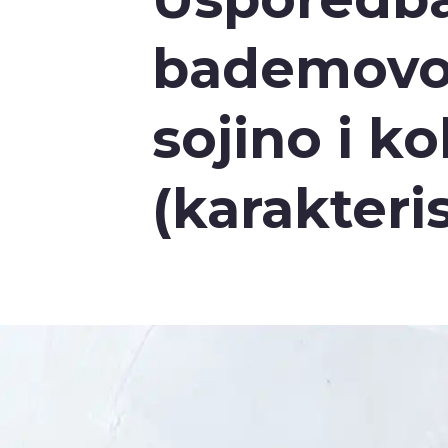
bademovo,
sojino i k
(karakteris