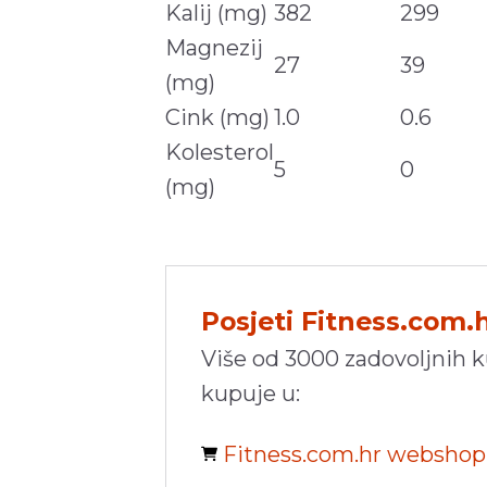
Kalij (mg)
382
299
Magnezij
27
39
(mg)
Cink (mg)
1.0
0.6
Kolesterol
5
0
(mg)
Posjeti Fitness.com.
Više od 3000 zadovoljnih 
kupuje u:
Fitness.com.hr websho