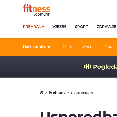
PREHRANA
VJEŽBE
SPORT
ZDRAVLJE
Nutricionizam
Dijete i jelovnici
Dodaci 
Pogleda
Prehrana
Nutricionizam
Usporedba 