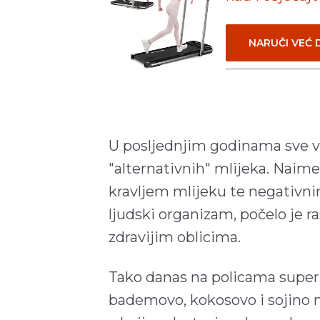
NARUČI VEĆ
U posljednjim godinama sve više
"alternativnih" mlijeka. Naim
kravljem mlijeku te negativn
ljudski organizam, počelo je r
zdravijim oblicima.
Tako danas na policama super
bademovo, kokosovo i sojino m