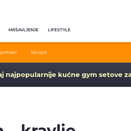
MRŠAVLJENJE
LIFESTYLE
prehrani
Recepti
j najpopularnije kućne gym setove z
– kravlje,