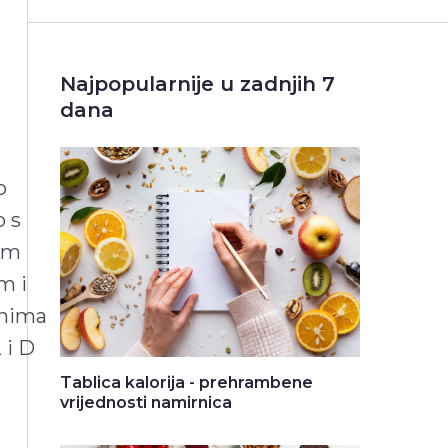
Najpopularnije u zadnjih 7
dana
o
o s
im
m i
inima
 i D
Tablica kalorija - prehrambene
vrijednosti namirnica