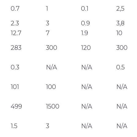
0.7
1
0.1
2,5
2.3
3
0.9
3,8
12.7
7
1.9
10
283
300
120
300
0.3
N/A
N/A
0.5
101
100
N/A
N/A
499
1500
N/A
N/A
1.5
3
N/A
N/A