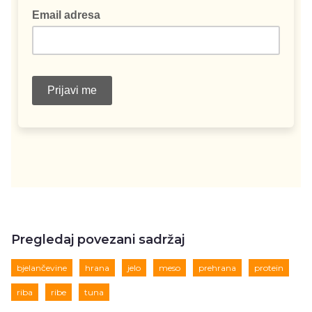
Pregledaj povezani sadržaj
bjelančevine
hrana
jelo
meso
prehrana
protein
riba
ribe
tuna