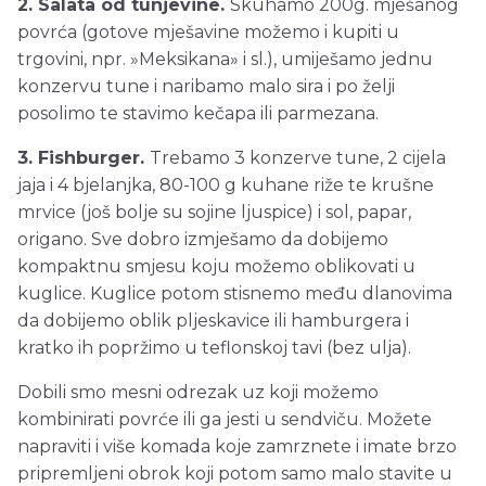
2. Salata od tunjevine.
Skuhamo 200g. mješanog
povrća (gotove mješavine možemo i kupiti u
trgovini, npr. »Meksikana» i sl.), umiješamo jednu
konzervu tune i naribamo malo sira i po želji
posolimo te stavimo kečapa ili parmezana.
3. Fishburger.
Trebamo 3 konzerve tune, 2 cijela
jaja i 4 bjelanjka, 80-100 g kuhane riže te krušne
mrvice (još bolje su sojine ljuspice) i sol, papar,
origano. Sve dobro izmješamo da dobijemo
kompaktnu smjesu koju možemo oblikovati u
kuglice. Kuglice potom stisnemo među dlanovima
da dobijemo oblik pljeskavice ili hamburgera i
kratko ih popržimo u teflonskoj tavi (bez ulja).
Dobili smo mesni odrezak uz koji možemo
kombinirati povrće ili ga jesti u sendviču. Možete
napraviti i više komada koje zamrznete i imate brzo
pripremljeni obrok koji potom samo malo stavite u