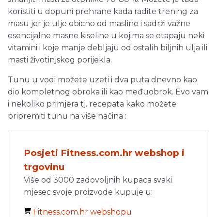
koristiti u dopuni prehrane kada radite trening za
masu jer je ulje obicno od masline i sadrži važne
esencijalne masne kiseline u kojima se otapaju neki
vitamini i koje manje debljaju od ostalih biljnih ulja ili
masti životinjskog porijekla.
Tunu u vodi možete uzeti i dva puta dnevno kao
dio kompletnog obroka ili kao međuobrok. Evo vam
i nekoliko primjera tj. recepata kako možete
pripremiti tunu na više načina :
Posjeti Fitness.com.hr webshop i
trgovinu
Više od 3000 zadovoljnih kupaca svaki
mjesec svoje proizvode kupuje u:
Fitness.com.hr webshopu