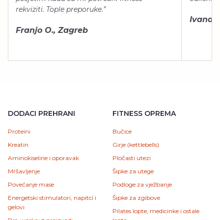
rekviziti. Tople preporuke.”
Ivana Š.
Franjo O., Zagreb
DODACI PREHRANI
FITNESS OPREMA
Proteini
Bučice
Kreatin
Girje (kettlebells)
Aminokiseline i oporavak
Pločasti utezi
Mršavljenje
Šipke za utege
Povećanje mase
Podloge za vježbanje
Energetski stimulatori, napitci i
Šipke za zgibove
gelovi
Pilates lopte, medicinke i ostale