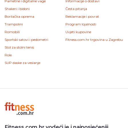
Pametne i digitalne vage
Informacije o dostavi
Shakeri i bidoni
Česta pitanja
Borilačka oprema
Reklamacije i povrat
Trampolini
Program lojalnosti
Romobili
Uvjeti kupovine
Sportski satovi i pedometri
Fitness.com.hr trgovina u Zagrebu
Stol za stolni tenis
Role
SUP daske za veslanje
Fitness.com.hr vodeći je i najposjećeniji