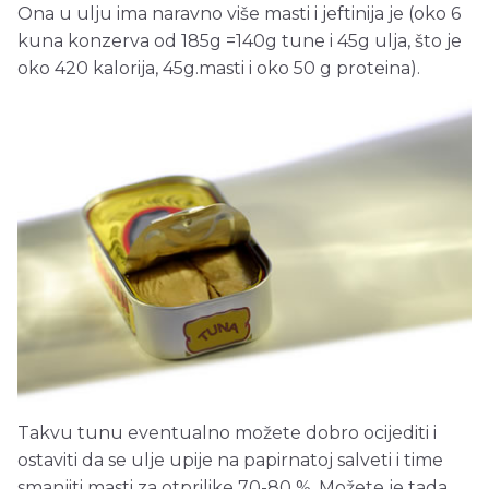
Ona u ulju ima naravno više masti i jeftinija je (oko 6
kuna konzerva od 185g =140g tune i 45g ulja, što je
oko 420 kalorija, 45g.masti i oko 50 g proteina).
Takvu tunu eventualno možete dobro ocijediti i
ostaviti da se ulje upije na papirnatoj salveti i time
smanjiti masti za otprilike 70-80 %. Možete je tada