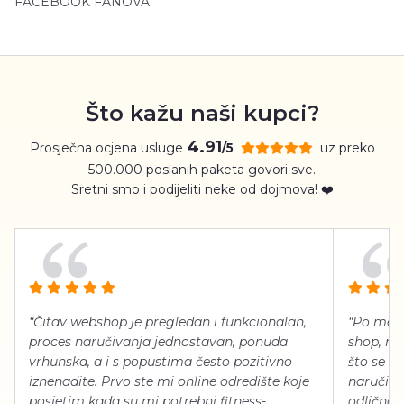
FACEBOOK FANOVA
Što kažu naši kupci?
4.91
Prosječna ocjena usluge
uz preko
/5
500.000 poslanih paketa govori sve.
Sretni smo i podijeliti neke od dojmova! ❤️
“Čitav webshop je pregledan i funkcionalan,
“Po meni
proces naručivanja jednostavan, ponuda
shop, neg
vrhunska, a i s popustima često pozitivno
što se ti
iznenadite. Prvo ste mi online odredište koje
naručiti
posjetim kada su mi potrebni fitness-
odlično 