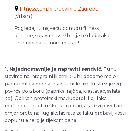
Fitness.com.hr trgovini u Zagrebu
(Vrbani)
Pogledaj i ti najveću ponudu fitness
opreme, sprava za vježbanje te dodataka
prehrani na jednom mjestu!
1. Najednostavnije je napraviti sendvič.
Tunu
stavimo na integralni ili crni kruh i dodamo malo
papra i mljevene paprike te nekoliko kriški svježeg
povrća po izboru (paprika, rajčica, krastavac, salata
itd). Odličan proteinski međuobrok koji lako
možemo ponijeti u školu ili posao, a sadrži povoljan
omjer proteina i ugljikohidrata za laku probavljivost i
dopunu energije tijekom dana.