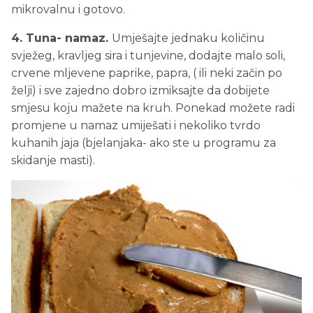
mikrovalnu i gotovo.
4. Tuna- namaz.
Umješajte jednaku količinu
svježeg, kravljeg sira i tunjevine, dodajte malo soli,
crvene mljevene paprike, papra, ( ili neki začin po
želji) i sve zajedno dobro izmiksajte da dobijete
smjesu koju mažete na kruh. Ponekad možete radi
promjene u namaz umiješati i nekoliko tvrdo
kuhanih jaja (bjelanjaka- ako ste u programu za
skidanje masti).