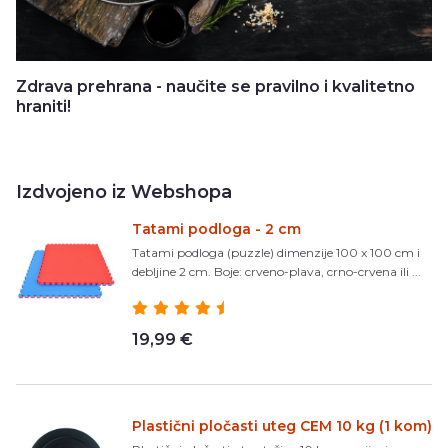
Zdrava prehrana - naučite se pravilno i kvalitetno
hraniti!
Izdvojeno iz Webshopa
Tatami podloga - 2 cm
Tatami podloga (puzzle) dimenzije 100 x 100 cm i
debljine 2 cm. Boje: crveno-plava, crno-crvena ili ...
19,99 €
Plastični pločasti uteg CEM 10 kg (1 kom)