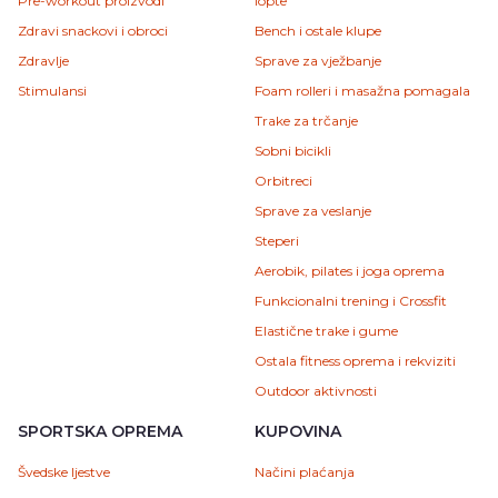
Pre-workout proizvodi
lopte
Zdravi snackovi i obroci
Bench i ostale klupe
Zdravlje
Sprave za vježbanje
Stimulansi
Foam rolleri i masažna pomagala
Trake za trčanje
Sobni bicikli
Orbitreci
Sprave za veslanje
Steperi
Aerobik, pilates i joga oprema
Funkcionalni trening i Crossfit
Elastične trake i gume
Ostala fitness oprema i rekviziti
Outdoor aktivnosti
SPORTSKA OPREMA
KUPOVINA
Švedske ljestve
Načini plaćanja