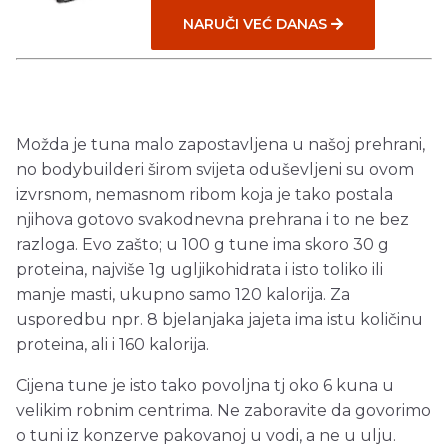
NARUČI VEĆ DANAS
Možda je tuna malo zapostavljena u našoj prehrani,
no bodybuilderi širom svijeta oduševljeni su ovom
izvrsnom, nemasnom ribom koja je tako postala
njihova gotovo svakodnevna prehrana i to ne bez
razloga. Evo zašto; u 100 g tune ima skoro 30 g
proteina, najviše 1g ugljikohidrata i isto toliko ili
manje masti, ukupno samo 120 kalorija. Za
usporedbu npr. 8 bjelanjaka jajeta ima istu količinu
proteina, ali i 160 kalorija.
Cijena tune je isto tako povoljna tj oko 6 kuna u
velikim robnim centrima. Ne zaboravite da govorimo
o tuni iz konzerve pakovanoj u vodi, a ne u ulju.