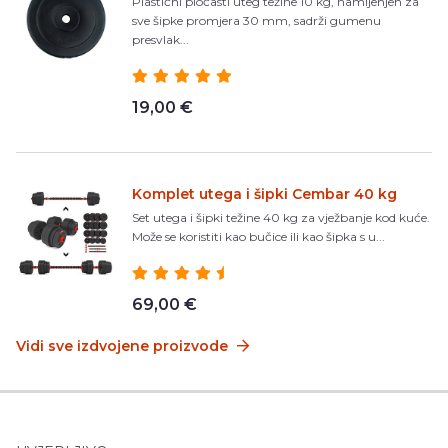
Plastični pločasti uteg težine 10 kg, namijenjen za
sve šipke promjera 30 mm, sadrži gumenu
presvlak...
19,00 €
Komplet utega i šipki Cembar 40 kg
Set utega i šipki težine 40 kg za vježbanje kod kuće.
Može se koristiti kao bučice ili kao šipka s u...
69,00 €
Vidi sve izdvojene proizvode