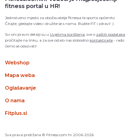
fitness portal u HR!
Jedinstveno mjesto za obožavatelje fitnessa te sporta općenito.
Čitajte, gledajte video i družite se s nama. Budite FIT i zdravi! :)
Svi oni pravni detalji su u
Uvjetima korištenja
, sve o
zaštiti podataka
pročitajte na linku, a za sve ostalo nas slobodno
kontaktirajte
- rado
ćemo se odazvati!
Webshop
Mapa weba
Oglašavanje
O nama
Fitplus.si
Sva prava pridržana
© Fitness.com.hr
2006-2026