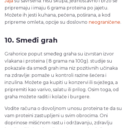
Jaja
su savršena: nisu skupa, jednostavno i brzo se
pripremaju i imaju 6 grama proteina po jajetu.
Možete ih jesti kuhana, pečena, poširana, a kod
pripreme omleta, opcije su doslovno
neograničene
.
10. Smeđi grah
Grahorice poput smeđeg graha su izvrstan izvor
vlakana i proteina ( 8 grama na 100g). studije su
pokazale da smeđi grah ima niz pozitivnih učinaka
na zdravlje: pomaže u kontroli razine šećera i
inzulina. Možete ga kupiti u konzervi ili svježega, a
pripremiti kao varivo, salatu ili prilog. Osim toga, od
graha možete raditi i kolače i burgere.
Vodite računa o dovoljnom unosu proteina te da su
vam proteini zastupljeni u svim obrocima. Oni
doprinose mišićnom rastu i održavanju, zdravlju