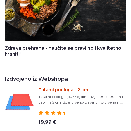
Zdrava prehrana - naučite se pravilno i kvalitetno
hraniti!
Izdvojeno iz Webshopa
Tatami podloga - 2 cm
Tatami podloga (puzzle) dimenzije 100 x 100 cm i
debljine 2 cm. Boje: crveno-plava, crno-crvena ili ...
19,99 €