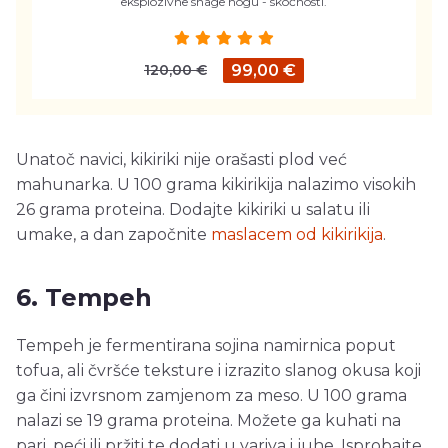
eksplozivne snage nogu - skočnosti.
120,00 €
99,00 €
Unatoč navici, kikiriki nije orašasti plod već
mahunarka. U 100 grama kikirikija nalazimo visokih
26 grama proteina. Dodajte kikiriki u salatu ili
umake, a dan započnite
maslacem od kikirikija
.
6. Tempeh
Tempeh je fermentirana sojina namirnica poput
tofua, ali čvršće teksture i izrazito slanog okusa koji
ga čini izvrsnom zamjenom za meso. U 100 grama
nalazi se 19 grama proteina. Možete ga kuhati na
pari, peći ili pržiti te dodati u variva i juhe. Isprobajte