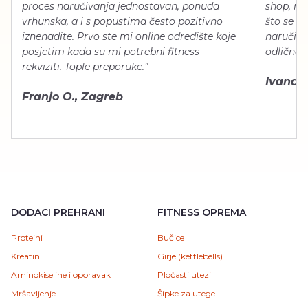
proces naručivanja jednostavan, ponuda
shop, neg
vrhunska, a i s popustima često pozitivno
što se ti
iznenadite. Prvo ste mi online odredište koje
naručiti
posjetim kada su mi potrebni fitness-
odlično 
rekviziti. Tople preporuke.”
Ivana Š.
Franjo O., Zagreb
DODACI PREHRANI
FITNESS OPREMA
Proteini
Bučice
Kreatin
Girje (kettlebells)
Aminokiseline i oporavak
Pločasti utezi
Mršavljenje
Šipke za utege