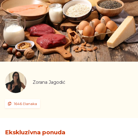
Zorana Jagodić
1646 članaka
Ekskluzivna ponuda