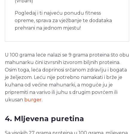
(Vrbani)
Pogledaj i ti najveću ponudu fitness
opreme, sprava za vježbanje te dodataka
prehrani na jednom mjestu!
U 100 grama leće nalazi se 9 grama proteina što obu
mahunarku čini izvrsnih izvorom biljnih proteina.
Osim toga, leća doprinosi srčanom zdravlju i bogata
je željezom. Leću nije potrebno namakati i brže je
kuhana od većine mahunarki, a moguće ju je
pripremiti na varivo ili juhu s drugim povrćem ili
ukusan
burger
.
4. Mljevena puretina
Sa visokih 27 grama proteina u 100 grama, mljevena