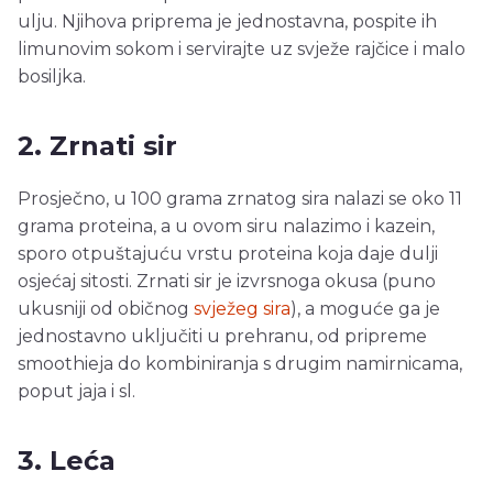
ulju. Njihova priprema je jednostavna, pospite ih
limunovim sokom i servirajte uz svježe rajčice i malo
bosiljka.
2. Zrnati sir
Prosječno, u 100 grama zrnatog sira nalazi se oko 11
grama proteina, a u ovom siru nalazimo i kazein,
sporo otpuštajuću vrstu proteina koja daje dulji
osjećaj sitosti. Zrnati sir je izvrsnoga okusa (puno
ukusniji od običnog
svježeg sira
), a moguće ga je
jednostavno uključiti u prehranu, od pripreme
smoothieja do kombiniranja s drugim namirnicama,
poput jaja i sl.
3. Leća