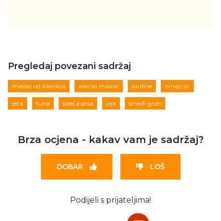
Pregledaj povezani sadržaj
maslac od kikirikija
kikiriki maslac
sardine
zrnati sir
leća
tuna
pileća prsa
jaja
smeđi grah
Brza ocjena - kakav vam je sadržaj?
DOBAR
LOŠ
Podijeli s prijateljima!