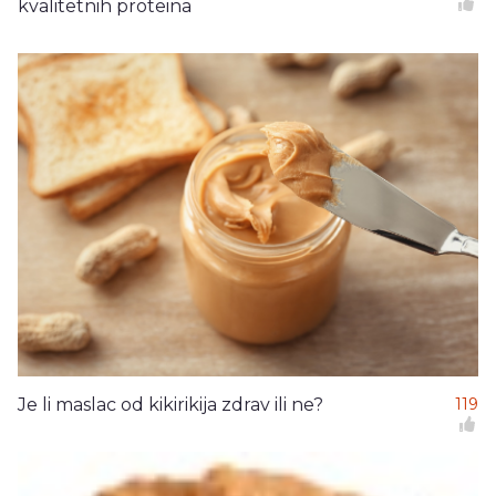
kvalitetnih proteina
Je li maslac od kikirikija zdrav ili ne?
119