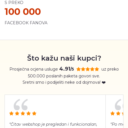
S PREKO
100 000
FACEBOOK FANOVA
Što kažu naši kupci?
4.91
Prosječna ocjena usluge
uz preko
/5
500.000 poslanih paketa govori sve.
Sretni smo i podijeliti neke od dojmova! ❤️
“Čitav webshop je pregledan i funkcionalan,
“Po meni