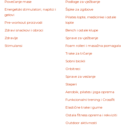
Povećanje mase
Podloge za vježbanje
Energetski stimulatori, napitci i
Šipke za zgibove
gelovi
Pilates lopte, medicinke i ostale
Pre-workout proizvodi
lopte
Zdravi snackovi i obroci
Bench i ostale klupe
Zdravlje
Sprave za vježbanje
Stimulansi
Foam rolleri i masažna pomagala
Trake za trčanje
Sobni bicikli
Orbitreci
Sprave za veslanje
Steperi
Aerobik, pilates i joga oprema
Funkcionalni trening i Crossfit
Elastične trake i gume
Ostala fitness oprema i rekviziti
Outdoor aktivnosti