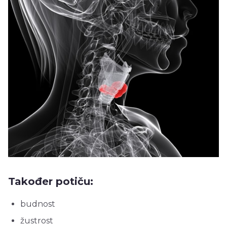
Također potiču:
budnost
žustrost