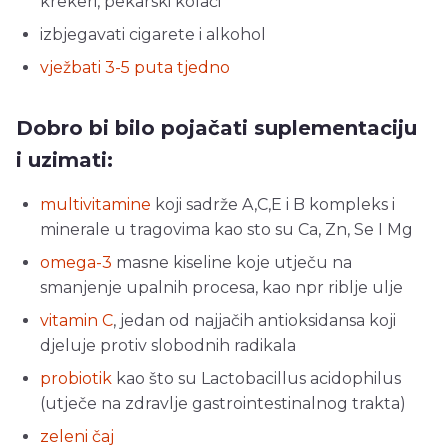
krekeri, pekarski kolači
izbjegavati cigarete i alkohol
vježbati 3-5 puta tjedno
Dobro bi bilo pojačati suplementaciju
i uzimati:
multivitamine
koji sadrže A,C,E i B kompleks i
minerale u tragovima kao sto su Ca, Zn, Se I Mg
omega-3
masne kiseline koje utječu na
smanjenje upalnih procesa, kao npr riblje ulje
vitamin C
, jedan od najjačih antioksidansa koji
djeluje protiv slobodnih radikala
probiotik
kao što su Lactobacillus acidophilus
(utječe na zdravlje gastrointestinalnog trakta)
zeleni čaj