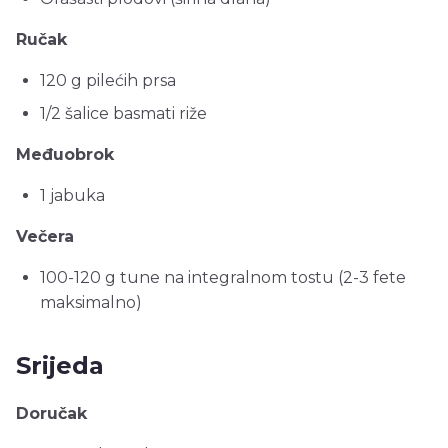
Ručak
120 g pilećih prsa
1/2 šalice basmati riže
Međuobrok
1 jabuka
Večera
100-120 g tune na integralnom tostu (2-3 fete
maksimalno)
Srijeda
Doručak