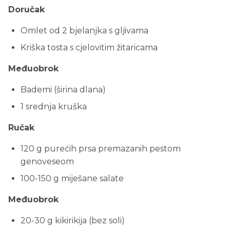
Doručak
Omlet od 2 bjelanjka s gljivama
Kriška tosta s cjelovitim žitaricama
Međuobrok
Bademi (širina dlana)
1 srednja kruška
Ručak
120 g purećih prsa premazanih pestom
genoveseom
100-150 g miješane salate
Međuobrok
20-30 g kikirikija (bez soli)