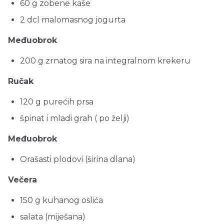
60 g zobene kaše
2 dcl malomasnog jogurta
Međuobrok
200 g zrnatog sira na integralnom krekeru
Ručak
120 g purećih prsa
špinat i mladi grah ( po želji)
Međuobrok
Orašasti plodovi (širina dlana)
Večera
150 g kuhanog oslića
salata (miješana)