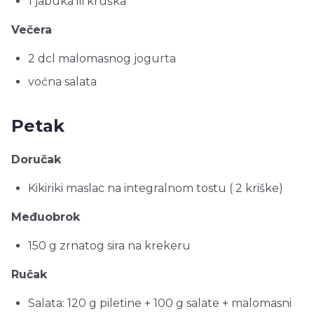
1 jabuka ili kruška
Večera
2 dcl malomasnog jogurta
voćna salata
Petak
Doručak
Kikiriki maslac na integralnom tostu ( 2 kriške)
Međuobrok
150 g zrnatog sira na krekeru
Ručak
Salata: 120 g piletine + 100 g salate + malomasni