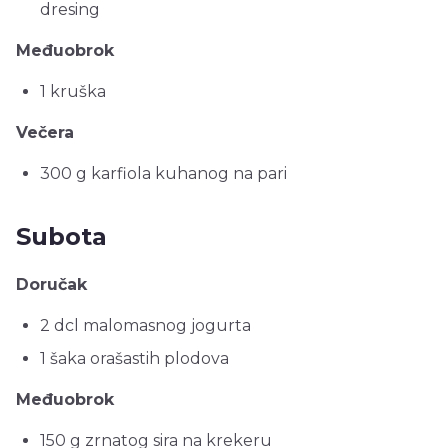
dresing
Međuobrok
1 kruška
Večera
300 g karfiola kuhanog na pari
Subota
Doručak
2 dcl malomasnog jogurta
1 šaka orašastih plodova
Međuobrok
150 g zrnatog sira na krekeru