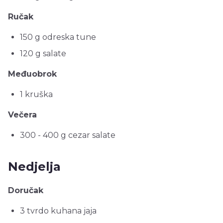
Ručak
150 g odreska tune
120 g salate
Međuobrok
1 kruška
Večera
300 - 400 g cezar salate
Nedjelja
Doručak
3 tvrdo kuhana jaja