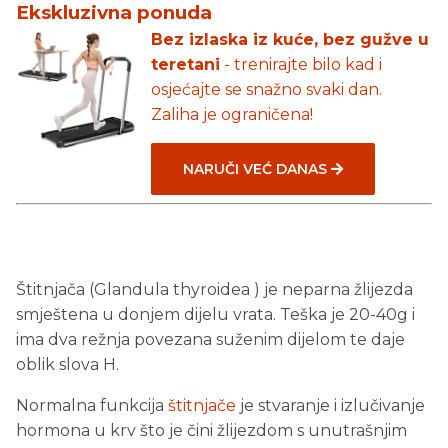
Ekskluzivna ponuda
Bez izlaska iz kuće, bez gužve u
teretani
- trenirajte bilo kad i
osjećajte se snažno svaki dan.
Zaliha je ograničena!
NARUČI VEĆ DANAS
Štitnjača (Glandula thyroidea ) je neparna žlijezda
smještena u donjem dijelu vrata. Teška je 20-40g i
ima dva režnja povezana suženim dijelom te daje
oblik slova H.
Normalna funkcija
štitnjače
je stvaranje i izlučivanje
hormona u krv što je čini žlijezdom s unutrašnjim