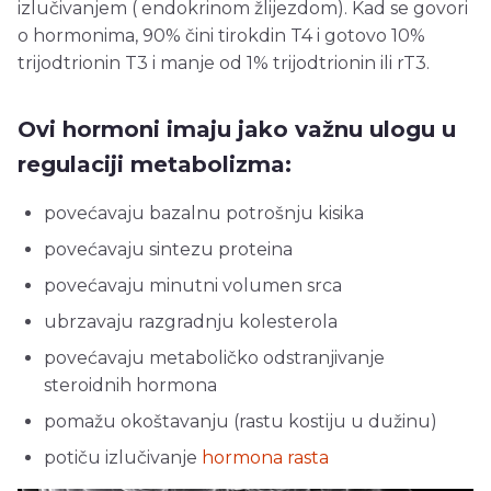
izlučivanjem ( endokrinom žlijezdom). Kad se govori
o hormonima, 90% čini tirokdin T4 i gotovo 10%
trijodtrionin T3 i manje od 1% trijodtrionin ili rT3.
Ovi hormoni imaju jako važnu ulogu u
regulaciji metabolizma:
povećavaju bazalnu potrošnju kisika
povećavaju sintezu proteina
povećavaju minutni volumen srca
ubrzavaju razgradnju kolesterola
povećavaju metaboličko odstranjivanje
steroidnih hormona
pomažu okoštavanju (rastu kostiju u dužinu)
potiču izlučivanje
hormona rasta