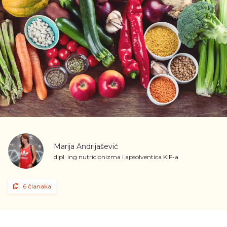
Marija Andrijašević
dipl. ing nutricionizma i apsolventica KIF-a
6 članaka