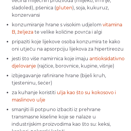
većina mliječnih proizvoda (mlijeko, vrhnje,
sladoled), pšenica (
gluten
), soja, kukuruz,
konzervansi
konzumiranje hrane s visokim udjelom
vitamina
B
,
željeza
te velike količine povrća i algi
pripaziti koje lijekove osoba konzumira te kako
oni utječu na apsorpciju lijekova za hipertireozu
jesti što više namirnica koje imaju
antioksidativno
djelovanje
(rajčice, borovnice, kupine, višnje)
izbjegavanje rafinirane hrane (bijeli kruh,
tjesteninu, šećer)
za kuhanje koristiti
ulja kao što su kokosovo i
maslinovo ulje
smanjiti ili potpuno izbaciti iz prehrane
transmasne kiseline koje se nalaze u
industrijskim proizvodima kao što su: keksi,