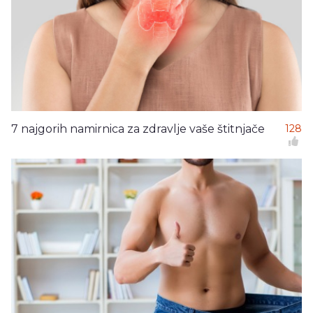
7 najgorih namirnica za zdravlje vaše štitnjače
128