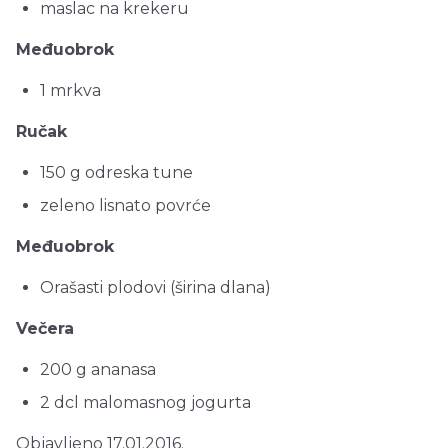
maslac na krekeru
Međuobrok
1 mrkva
Ručak
150 g odreska tune
zeleno lisnato povrće
Međuobrok
Orašasti plodovi (širina dlana)
Večera
200 g ananasa
2 dcl malomasnog jogurta
Objavljeno 17.01.2016.