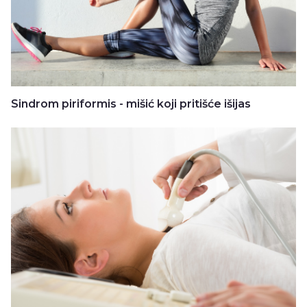
Sindrom piriformis - mišić koji pritišće išijas