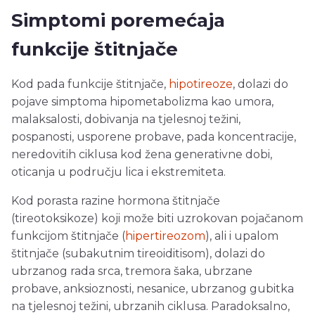
Simptomi poremećaja
funkcije štitnjače
Kod pada funkcije štitnjače,
hipotireoze
, dolazi do
pojave simptoma hipometabolizma kao umora,
malaksalosti, dobivanja na tjelesnoj težini,
pospanosti, usporene probave, pada koncentracije,
neredovitih ciklusa kod žena generativne dobi,
oticanja u području lica i ekstremiteta.
Kod porasta razine hormona štitnjače
(tireotoksikoze) koji može biti uzrokovan pojačanom
funkcijom štitnjače (
hipertireozom
), ali i upalom
štitnjače (subakutnim tireoiditisom), dolazi do
ubrzanog rada srca, tremora šaka, ubrzane
probave, anksioznosti, nesanice, ubrzanog gubitka
na tjelesnoj težini, ubrzanih ciklusa. Paradoksalno,