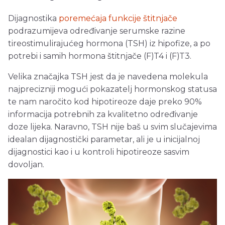
Dijagnostika
poremećaja funkcije štitnjače
podrazumijeva određivanje serumske razine
tireostimulirajućeg hormona (TSH) iz hipofize, a po
potrebi i samih hormona štitnjače (F)T4 i (F)T3.
Velika značajka TSH jest da je navedena molekula
najprecizniji mogući pokazatelj hormonskog statusa
te nam naročito kod hipotireoze daje preko 90%
informacija potrebnih za kvalitetno određivanje
doze lijeka. Naravno, TSH nije baš u svim slučajevima
idealan dijagnostički parametar, ali je u inicijalnoj
dijagnostici kao i u kontroli hipotireoze sasvim
dovoljan.