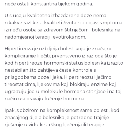
neće ostati konstantna tijekom godina.
U slučaju kvalitetno izbaždarene doze nema
nikakve razlike u kvaliteti života niti pojavi simptoma
između osoba sa zdravom štitnjačom i bolesnika na
nadomjesnoj terapiji levotiroksinom.
Hipertireoza je ozbiljnija bolest koju je značajno
kompliciranije liječiti, prvenstveno iz razloga što je
kod hipertireoze hormonski status bolesnika izrazito
nestabilan što zahtijeva česte kontrole s
prilagodbama doze lijeka. Hipertireozu liječimo
tireostaticima, lijekovima koji blokiraju enzime koji
ugrađuju jod u molekule hormona štitnjače i na taj
način usporavaju lučenje hormona.
Ipak, s obzirom na kompleksnost same bolesti, kod
značajnog dijela bolesnika je potrebno trajnije
rješenje u vidu kirurškog liječenja ili terapije