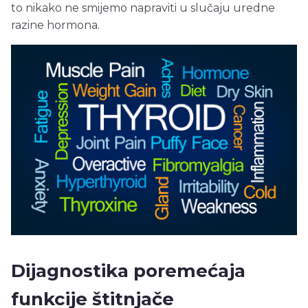
to nikako ne smijemo napraviti u slučaju uredne
razine hormona.
Dijagnostika poremećaja
funkcije štitnjače