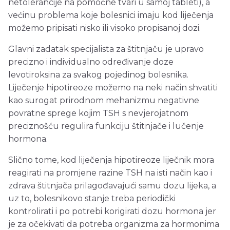
netolerancije na pomoćne tvari u samoj tableti), a
većinu problema koje bolesnici imaju kod liječenja
možemo pripisati nisko ili visoko propisanoj dozi.
Glavni zadatak specijalista za štitnjaču je upravo
precizno i individualno određivanje doze
levotiroksina za svakog pojedinog bolesnika.
Liječenje hipotireoze možemo na neki način shvatiti
kao surogat prirodnom mehanizmu negativne
povratne sprege kojim TSH s nevjerojatnom
preciznošću regulira funkciju štitnjače i lučenje
hormona.
Slično tome, kod liječenja hipotireoze liječnik mora
reagirati na promjene razine TSH na isti način kao i
zdrava štitnjača prilagođavajući samu dozu lijeka, a
uz to, bolesnikovo stanje treba periodički
kontrolirati i po potrebi korigirati dozu hormona jer
je za očekivati da potreba organizma za hormonima