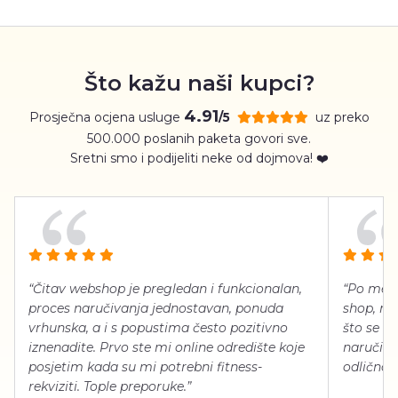
Što kažu naši kupci?
4.91
Prosječna ocjena usluge
uz preko
/5
500.000 poslanih paketa govori sve.
Sretni smo i podijeliti neke od dojmova! ❤️
“Čitav webshop je pregledan i funkcionalan,
“Po meni
proces naručivanja jednostavan, ponuda
shop, neg
vrhunska, a i s popustima često pozitivno
što se ti
iznenadite. Prvo ste mi online odredište koje
naručiti
posjetim kada su mi potrebni fitness-
odlično 
rekviziti. Tople preporuke.”