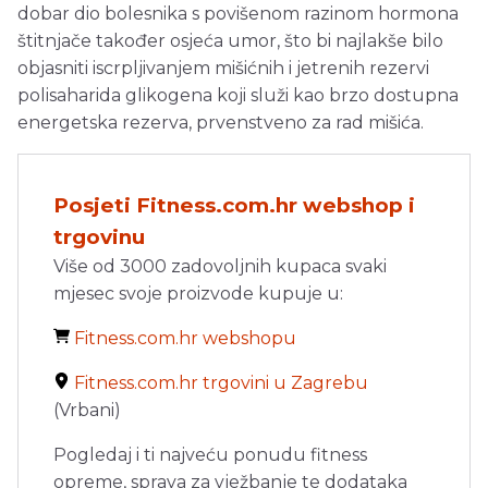
dobar dio bolesnika s povišenom razinom hormona
štitnjače također osjeća umor, što bi najlakše bilo
objasniti iscrpljivanjem mišićnih i jetrenih rezervi
polisaharida glikogena koji služi kao brzo dostupna
energetska rezerva, prvenstveno za rad mišića.
Posjeti Fitness.com.hr webshop i
trgovinu
Više od 3000 zadovoljnih kupaca svaki
mjesec svoje proizvode kupuje u:
Fitness.com.hr webshopu
Fitness.com.hr trgovini u Zagrebu
(Vrbani)
Pogledaj i ti najveću ponudu fitness
opreme, sprava za vježbanje te dodataka