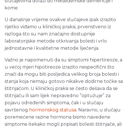
slučajevima dolazi do miksedemske demencije i
kome.
U današnje vrijeme ovakve slučajeve ipak izrazito
rijetko viđamo u kliničkoj praksi, prvenstveno iz
razloga što su nam značajno dostupnije
laboratorijske metode otkrivanja bolesti i vrlo
jednostavne i kvalitetne metode liječenja.
Važno je napomenuti da su simptomi hipertireoze, a
u većoj mjeri hipotireoze izrazito nespecifični što
znači da mogu biti posljedica velikog broja bolesti i
stanja koja nemaju gotovo nikakve dodirne točke sa
štitnjačom. U kliničkoj praksi se često dešava da se
štitnjaču ili sam lijek nepravedno ”optužuje” za
pojavu određenih simptoma, čak i u slučaju
savršenog
hormonskog statusa
. Naravno, u slučaju
poremećene razine hormona bismo navedene
simptome itekako mogli pripisati bolesti štitnjače, ali