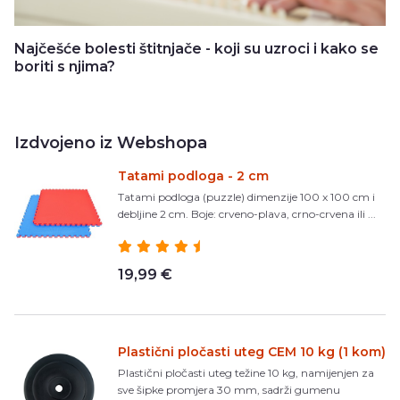
Najčešće bolesti štitnjače - koji su uzroci i kako se
boriti s njima?
Izdvojeno iz Webshopa
Tatami podloga - 2 cm
Tatami podloga (puzzle) dimenzije 100 x 100 cm i
debljine 2 cm. Boje: crveno-plava, crno-crvena ili ...
19,99 €
Plastični pločasti uteg CEM 10 kg (1 kom)
Plastični pločasti uteg težine 10 kg, namijenjen za
sve šipke promjera 30 mm, sadrži gumenu