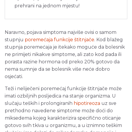
prehrani na jednom mjestu!
Naravno, pojava simptoma najviše ovisi o samom
stupnju
poremećaja funkcije štitnjače
. Kod blažeg
stupnja poremećaja je itekako moguće da bolesnik
ne primijeti nikakve simptome, ali zato kod pada ili
porasta razine hormona od preko 20% gotovo da
nema sumnje da se bolesnik više neće dobro
osjećati.
Teži i neliječeni poremećaj funkcije štitnjače može
imati ozbiljnih posljedica na stanje organizma. U
slučaju teških i prolongiranih
hipotireoza
uz sve
prethodno navedene simptome može doći do
miksedema kojeg karakterizira specifično oticanje
gotovo svih tkiva u organizmu, a u iznimno teškim