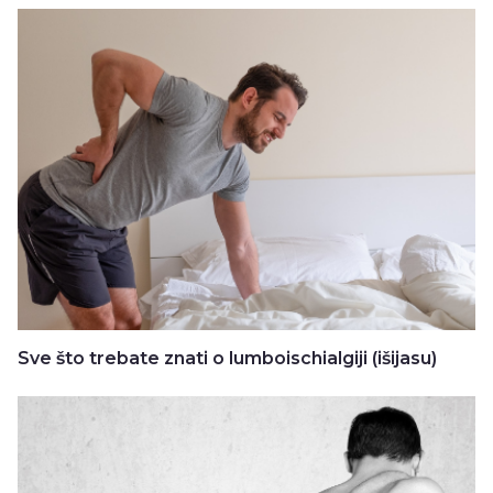
Sve što trebate znati o lumboischialgiji (išijasu)