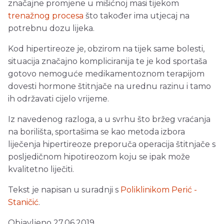
značajne promjene u mišićnoj masi tijekom
trenažnog procesa
što također ima utjecaj na
potrebnu dozu lijeka.
Kod hipertireoze je, obzirom na tijek same bolesti,
situacija značajno kompliciranija te je kod sportaša
gotovo nemoguće medikamentoznom terapijom
dovesti hormone štitnjače na urednu razinu i tamo
ih održavati cijelo vrijeme.
Iz navedenog razloga, a u svrhu što bržeg vraćanja
na borilišta, sportašima se kao metoda izbora
liječenja hipertireoze preporuča operacija štitnjače s
posljedičnom hipotireozom koju se ipak može
kvalitetno liječiti.
Tekst je napisan u suradnji s
Poliklinikom Perić -
Staničić
.
Objavljeno 27.06.2019.