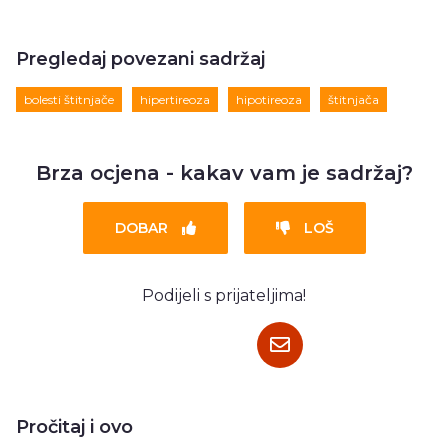
Pregledaj povezani sadržaj
bolesti štitnjače
hipertireoza
hipotireoza
štitnjača
Brza ocjena - kakav vam je sadržaj?
DOBAR
LOŠ
Podijeli s prijateljima!
Pročitaj i ovo