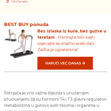
145 članaka
BEST BUY ponuda
Bez izlaska iz kuće, bez gužve u
teretani
- trenirajte bilo kad i
osjećajte se snažno svaki dan.
Zaliha je ograničena!
NARUČI VEĆ DANAS
Štitnjača je vrlo važna žlijezda s unutarnjim
izlučivanjem, čiji su hormoni T4 i T3 glavni regulatori
metabolizma u gotovo svim tkivima i organima u