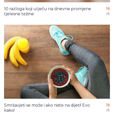
10 razloga koji utječu na dnevne promjene
18
tjelesne težine
Smršavjeti se može i ako niste na dijeti! Evo
18
kako!