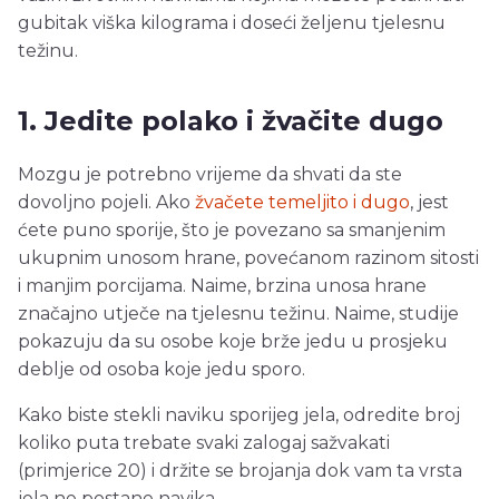
gubitak viška kilograma i doseći željenu tjelesnu
težinu.
1. Jedite polako i žvačite dugo
Mozgu je potrebno vrijeme da shvati da ste
dovoljno pojeli. Ako
žvačete temeljito i dugo
, jest
ćete puno sporije, što je povezano sa smanjenim
ukupnim unosom hrane, povećanom razinom sitosti
i manjim porcijama. Naime, brzina unosa hrane
značajno utječe na tjelesnu težinu. Naime, studije
pokazuju da su osobe koje brže jedu u prosjeku
deblje od osoba koje jedu sporo.
Kako biste stekli naviku sporijeg jela, odredite broj
koliko puta trebate svaki zalogaj sažvakati
(primjerice 20) i držite se brojanja dok vam ta vrsta
jela ne postane navika.