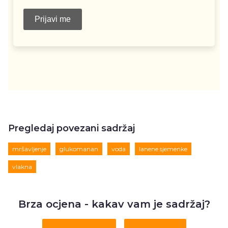
Pregledaj povezani sadržaj
mršavljenje
glukomanan
voda
lanene sjemenke
vlakna
Brza ocjena - kakav vam je sadržaj?