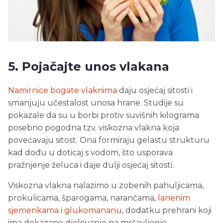
5. Pojačajte unos vlakana
Namirnice bogate vlaknima
daju osjećaj sitosti i
smanjuju učestalost unosa hrane. Studije su
pokazale da su u borbi protiv suvišnih kilograma
posebno pogodna tzv. viskozna vlakna koja
povećavaju sitost. Ona formiraju gelastu strukturu
kad dođu u doticaj s vodom, što usporava
pražnjenje želuca i daje dulji osjećaj sitosti.
Viskozna vlakna nalazimo u zobenih pahuljicama,
prokulicama, šparogama, narančama,
lanenim
sjemenkama
i
glukomananu
, dodatku prehrani koji
ima dokazano djelovanje na mršavljenje.