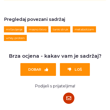
Pregledaj povezani sadržaj
mršavljenje
masno tkivo
tanki struk
metabolizam
whey protein
Brza ocjena - kakav vam je sadržaj?
DOBAR
LOŠ
Podijeli s prijateljima!