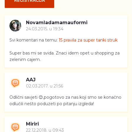
REGISTRACIJA
Novamladamamauformi
24.03.2015. u 19:34
Svi komentari na temu:
15 pravila za super tanki struk
Super bas mi se svida. Znaci idem opet u shopping za
zelenim cajem.
AAJ
02.03.2017. u 21:56
Odlični savjeti 😊,pogotovo za nas koji smo se konačno
odlučili nešto poduzeti po pitanju izgleda!
Miriri
22.12.2018. u 09:43