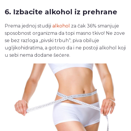
6. Izbacite alkohol iz prehrane
Prema jednoj studiji
alkohol
za čak 36% smanjuje
sposobnost organizma da topi masno tkivo! Ne zove
se bez razloga „pivski trbuh“; piva obiluje
ugljikohidratima, a gotovo da i ne postoji alkohol koji
u sebi nema dodane šećere.