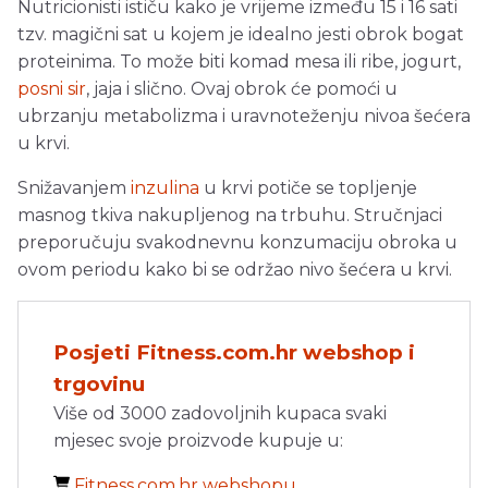
Nutricionisti ističu kako je vrijeme između 15 i 16 sati
tzv. magični sat u kojem je idealno jesti obrok bogat
proteinima. To može biti komad mesa ili ribe, jogurt,
posni sir
, jaja i slično. Ovaj obrok će pomoći u
ubrzanju metabolizma i uravnoteženju nivoa šećera
u krvi.
Snižavanjem
inzulina
u krvi potiče se topljenje
masnog tkiva nakupljenog na trbuhu. Stručnjaci
preporučuju svakodnevnu konzumaciju obroka u
ovom periodu kako bi se održao nivo šećera u krvi.
Posjeti Fitness.com.hr webshop i
trgovinu
Više od 3000 zadovoljnih kupaca svaki
mjesec svoje proizvode kupuje u:
Fitness.com.hr webshopu