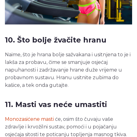
10. Što bolje žvačite hranu
Naime, što je hrana bolje sažvakana i usitnjena to je i
lakša za probavu, čime se smanjuje osjećaj
napuhanosti i zadržavanje hrane duže vrijeme u
probavnom sustavu. Hranu usitnite zubima do
kašice, a tek onda gutajte.
11. Masti vas neće umastiti
Monozasićene masti
će, osim što čuvaju vaše
zdravlje i krvožilni sustav, pomoći i u pojačanju
osjećaja sitosti te poticanju topljenja masnog tkiva.