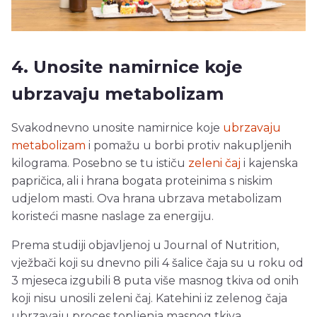
4. Unosite namirnice koje
ubrzavaju metabolizam
Svakodnevno unosite namirnice koje
ubrzavaju
metabolizam
i pomažu u borbi protiv nakupljenih
kilograma. Posebno se tu ističu
zeleni čaj
i kajenska
papričica, ali i hrana bogata proteinima s niskim
udjelom masti. Ova hrana ubrzava metabolizam
koristeći masne naslage za energiju.
Prema studiji objavljenoj u Journal of Nutrition,
vježbači koji su dnevno pili 4 šalice čaja su u roku od
3 mjeseca izgubili 8 puta više masnog tkiva od onih
koji nisu unosili zeleni čaj. Katehini iz zelenog čaja
ubrzavaju proces topljenja masnog tkiva.