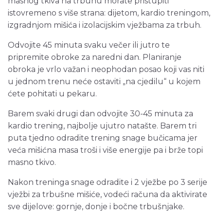
masnog tkiva na trbuhu morate pristupiti
istovremeno s više strana: dijetom, kardio treningom,
izgradnjom mišića i izolacijskim vježbama za trbuh.
Odvojite 45 minuta svaku večer ili jutro te
pripremite obroke za naredni dan. Planiranje
obroka je vrlo važan i neophodan posao koji vas niti
u jednom trenu neće ostaviti „na cjedilu“ u kojem
ćete pohitati u pekaru.
Barem svaki drugi dan odvojite 30-45 minuta za
kardio trening, najbolje ujutro natašte. Barem tri
puta tjedno odradite trening snage bučicama jer
veća mišićna masa troši i više energije pa i brže topi
masno tkivo.
Nakon treninga snage odradite i 2 vježbe po 3 serije
vježbi za trbušne mišiće, vodeći računa da aktivirate
sve dijelove: gornje, donje i bočne trbušnjake.