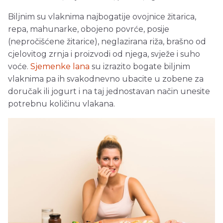
Biljnim su vlaknima najbogatije ovojnice žitarica,
repa, mahunarke, obojeno povrće, posije
(nepročišćene žitarice), neglazirana riža, brašno od
cjelovitog zrnja i proizvodi od njega, svježe i suho
voće.
Sjemenke lana
su izrazito bogate biljnim
vlaknima pa ih svakodnevno ubacite u zobene za
doručak ili jogurt i na taj jednostavan način unesite
potrebnu količinu vlakana.