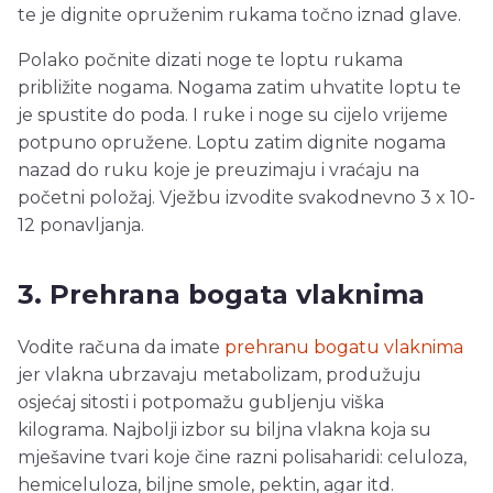
te je dignite opruženim rukama točno iznad glave.
Polako počnite dizati noge te loptu rukama
približite nogama. Nogama zatim uhvatite loptu te
je spustite do poda. I ruke i noge su cijelo vrijeme
potpuno opružene. Loptu zatim dignite nogama
nazad do ruku koje je preuzimaju i vraćaju na
početni položaj. Vježbu izvodite svakodnevno 3 x 10-
12 ponavljanja.
3. Prehrana bogata vlaknima
Vodite računa da imate
prehranu bogatu vlaknima
jer vlakna ubrzavaju metabolizam, produžuju
osjećaj sitosti i potpomažu gubljenju viška
kilograma. Najbolji izbor su biljna vlakna koja su
mješavine tvari koje čine razni polisaharidi: celuloza,
hemiceluloza, biljne smole, pektin, agar itd.