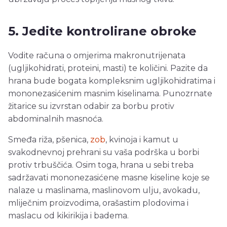
5. Jedite kontrolirane obroke
Vodite računa o omjerima makronutrijenata
(ugljikohidrati, proteini, masti) te količini. Pazite da
hrana bude bogata kompleksnim ugljikohidratima i
mononezasićenim masnim kiselinama. Punozrnate
žitarice su izvrstan odabir za borbu protiv
abdominalnih masnoća.
Smeđa riža, pšenica,
zob
, kvinoja i kamut u
svakodnevnoj prehrani su vaša podrška u borbi
protiv trbuščića. Osim toga, hrana u sebi treba
sadržavati mononezasićene masne kiseline koje se
nalaze u maslinama, maslinovom ulju, avokadu,
mliječnim proizvodima, orašastim plodovima i
maslacu od kikirikija i badema.