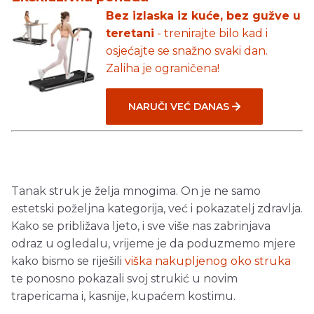
Bez izlaska iz kuće, bez gužve u
teretani
- trenirajte bilo kad i
osjećajte se snažno svaki dan.
Zaliha je ograničena!
NARUČI VEĆ DANAS
Tanak struk je želja mnogima. On je ne samo
estetski poželjna kategorija, već i pokazatelj zdravlja.
Kako se približava ljeto, i sve više nas zabrinjava
odraz u ogledalu, vrijeme je da poduzmemo mjere
kako bismo se riješili
viška nakupljenog oko struka
te ponosno pokazali svoj strukić u novim
trapericama i, kasnije, kupaćem kostimu.