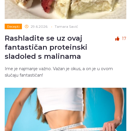
Recepti
29.6.2026.
•
Tamara Savić
Rashladite se uz ovaj
17
fantastičan proteinski
sladoled s malinama
Ime je najmanje važno. Važan je okus, a on je u ovom
slučaju fantastičan!