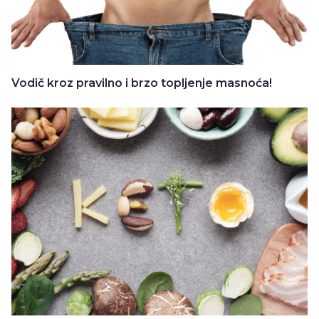
Vodič kroz pravilno i brzo topljenje masnoća!