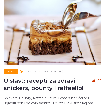
Recepti
4.5.2022.
•
Zorana Jagodić
U slast: recepti za zdravi
62
snickers, bounty i raffaello!
Snickers, Bounty, Raffaelo… cure li vam sline? Želite li
ugrabiti neku od ovih slastica i uživati u okusima kojima