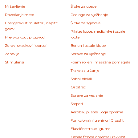
Mršavljenje
Šipke za utege
Povećanje mase
Podloge za vježbanje
Energetski stimulatori, napitci i
Šipke za zgibove
gelovi
Pilates lopte, medicinke i ostale
Pre-workout proizvodi
lopte
Zdravi snackovi i obroci
Bench i ostale klupe
Zdravlje
Sprave za vježbanje
Stimulansi
Foam rolleri i masažna pomagala
Trake za trčanje
Sobni bicikli
Orbitreci
Sprave za veslanje
Steperi
Aerobik, pilates i joga oprema
Funkcionalni trening i Crossfit
Elastične trake i gume
Ostala fitness oprema i rekviziti