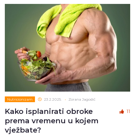
Nutricionizam
23.2.2025.
•
Zorana Jagodić
Kako isplanirati obroke
11
prema vremenu u kojem
vježbate?