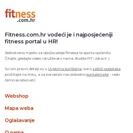
Fitness.com.hr vodeći je i najposjećeniji
fitness portal u HR!
Jedinstveno mjesto za obožavatelje fitnessa te sporta općenito.
Čitajte, gledajte video i družite se s nama. Budite FIT i zdravi! :)
Svi oni pravni detalji su u
Uvjetima korištenja
, sve o
zaštiti podataka
pročitajte na linku, a za sve ostalo nas slobodno
kontaktirajte
- rado
ćemo se odazvati!
Webshop
Mapa weba
Oglašavanje
O nama