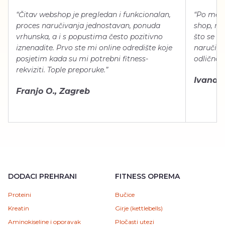
“Čitav webshop je pregledan i funkcionalan,
“Po meni
proces naručivanja jednostavan, ponuda
shop, neg
vrhunska, a i s popustima često pozitivno
što se ti
iznenadite. Prvo ste mi online odredište koje
naručiti
posjetim kada su mi potrebni fitness-
odlično 
rekviziti. Tople preporuke.”
Ivana Š.
Franjo O., Zagreb
DODACI PREHRANI
FITNESS OPREMA
Proteini
Bučice
Kreatin
Girje (kettlebells)
Aminokiseline i oporavak
Pločasti utezi