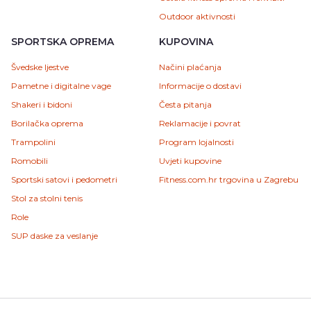
Outdoor aktivnosti
SPORTSKA OPREMA
KUPOVINA
Švedske ljestve
Načini plaćanja
Pametne i digitalne vage
Informacije o dostavi
Shakeri i bidoni
Česta pitanja
Borilačka oprema
Reklamacije i povrat
Trampolini
Program lojalnosti
Romobili
Uvjeti kupovine
Sportski satovi i pedometri
Fitness.com.hr trgovina u Zagrebu
Stol za stolni tenis
Role
SUP daske za veslanje