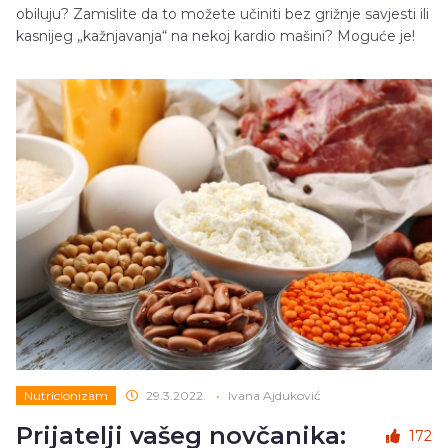
obiluju? Zamislite da to možete učiniti bez grižnje savjesti ili
kasnijeg „kažnjavanja“ na nekoj kardio mašini? Moguće je!
Nutricionizam
29.3.2022.
•
Ivana Ajduković
Prijatelji vašeg novčanika:
172