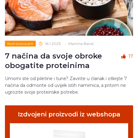
Nutricionizam
16.1.2023.
•
Martina Banić
7 načina da svoje obroke
17
obogatite proteinima
Umorni ste od piletine i tune? Zavirite u članak i otkrijte 7
načina da odmorite od uvijek istih namirnica, a pritom ne
ugrozite svoje proteinske potrebe.
Izdvojeni proizvodi iz webshopa