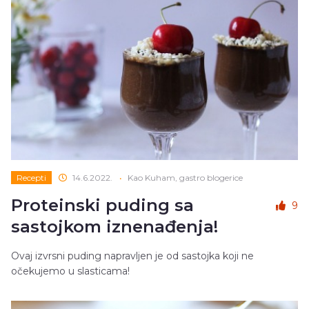
Recepti
14.6.2022.
•
Kao Kuham, gastro blogerice
Proteinski puding sa
9
sastojkom iznenađenja!
Ovaj izvrsni puding napravljen je od sastojka koji ne
očekujemo u slasticama!