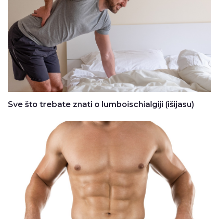
Sve što trebate znati o lumboischialgiji (išijasu)