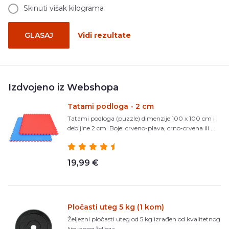
Skinuti višak kilograma
GLASAJ
Vidi rezultate
Izdvojeno iz Webshopa
Tatami podloga - 2 cm
Tatami podloga (puzzle) dimenzije 100 x 100 cm i
debljine 2 cm. Boje: crveno-plava, crno-crvena ili ...
19,99 €
Pločasti uteg 5 kg (1 kom)
Željezni pločasti uteg od 5 kg izrađen od kvalitetnog
lijevanog željeza.