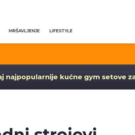
MRŠAVLJENJE
LIFESTYLE
j najpopularnije kućne gym setove z
dni strojevi