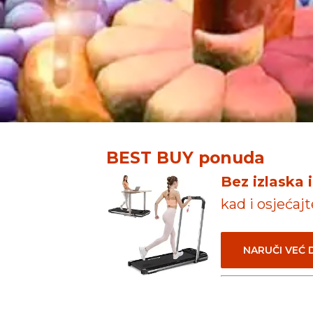
BEST BUY ponuda
Bez izlaska 
kad i osjećaj
NARUČI VEĆ