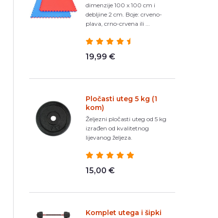
dimenzije 100 x 100 cm i
debljine 2 cm. Boje: crveno-
plava, crno-crvena ili ...
19,99 €
Pločasti uteg 5 kg (1
kom)
Željezni pločasti uteg od 5 kg
izrađen od kvalitetnog
lijevanog željeza.
15,00 €
Komplet utega i šipki