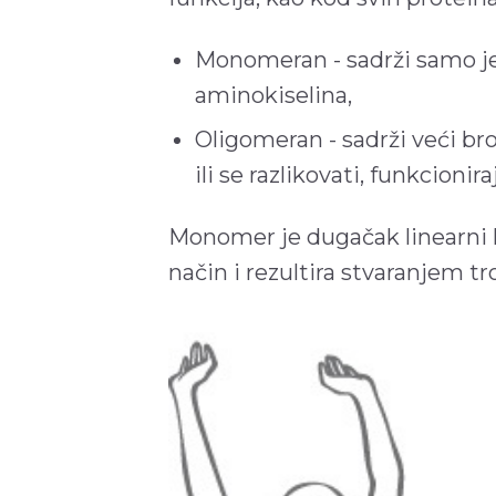
Monomeran - sadrži samo jed
aminokiselina,
Oligomeran - sadrži veći bro
ili se razlikovati, funkcionir
Monomer je dugačak linearni l
način i rezultira stvaranjem t