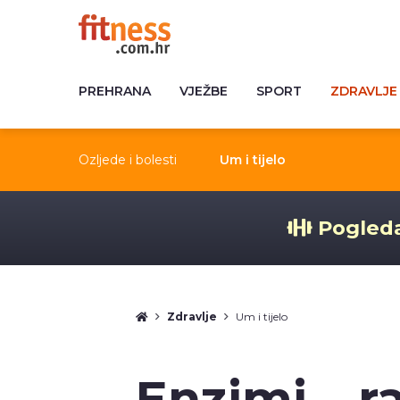
PREHRANA
VJEŽBE
SPORT
ZDRAVLJE
Ozljede i bolesti
Um i tijelo
Pogleda
Zdravlje
Um i tijelo
Enzimi – ra