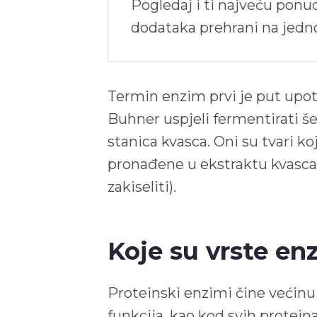
Pogledaj i ti najveću ponu
dodataka prehrani na jed
Termin enzim prvi je put upot
Buhner uspjeli fermentirati še
stanica kvasca. Oni su tvari ko
pronađene u ekstraktu kvasca 
zakiseliti).
Koje su vrste en
Proteinski enzimi čine većinu 
funkcija, kao kod svih protei