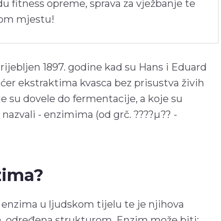
du fitness opreme, sprava za vježbanje te
nom mjestu!
rijebljen 1897. godine kad su Hans i Eduard
ćer ekstraktima kvasca bez prisustva živih
je su dovele do fermentacije, a koje su
nazvali - enzimima (od grč. ????µ?? -
zima?
enzima u ljudskom tijelu te je njihova
na, određena strukturom. Enzim može biti: