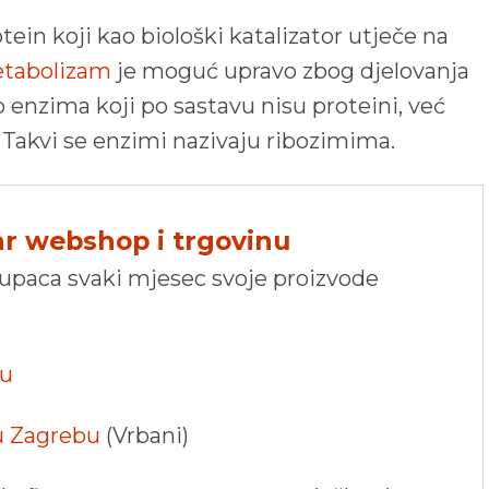
tein koji kao biološki katalizator utječe na
tabolizam
je moguć upravo zbog djelovanja
o enzima koji po sastavu nisu proteini, već
. Takvi se enzimi nazivaju ribozimima.
hr webshop i trgovinu
kupaca svaki mjesec svoje proizvode
pu
 u Zagrebu
(Vrbani)