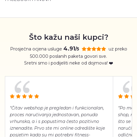
Što kažu naši kupci?
4.91
Prosječna ocjena usluge
uz preko
/5
500.000 poslanih paketa govori sve.
Sretni smo i podijeliti neke od dojmova! ❤️
“Čitav webshop je pregledan i funkcionalan,
“Po meni
proces naručivanja jednostavan, ponuda
shop, neg
vrhunska, a i s popustima često pozitivno
što se ti
iznenadite. Prvo ste mi online odredište koje
naručiti
posjetim kada su mi potrebni fitness-
odlično 