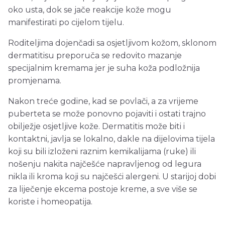
oko usta, dok se jače reakcije kože mogu
manifestirati po cijelom tijelu.
Roditeljima dojenčadi sa osjetljivom kožom, sklonom
dermatitisu preporuča se redovito mazanje
specijalnim kremama jer je suha koža podložnija
promjenama.
Nakon treće godine, kad se povlači, a za vrijeme
puberteta se može ponovno pojaviti i ostati trajno
obilježje osjetljive kože. Dermatitis može biti i
kontaktni, javlja se lokalno, dakle na dijelovima tijela
koji su bili izloženi raznim kemikalijama (ruke) ili
nošenju nakita najčešće napravljenog od legura
nikla ili kroma koji su najčešći alergeni. U starijoj dobi
za liječenje ekcema postoje kreme, a sve više se
koriste i homeopatija.