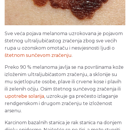
Sve veća pojava melanoma uzrokovana je pojavom
štetnog ultraljubičastog zračenja zbog sve većih
rupa u ozonskom omotaču i nesvjesnosti ljudi o
štetnom sunčevom zračenju
.
Preko 90 % melanoma javlja se na površinama kože
izloženim ultraljubičastom zračenju, a sklonije su
mu svjetlopute osobe, plave ili crvene kose i plavih
ili zelenih očiju. Osim štetnog sunčevog zračenja ili
upotrebe solarija
, uzrokuje ga prečesto izlaganje
rendgenskom i drugom zračenju te izloženost
arsenu.
Karcinom bazalnih stanica je rak stanica na donjem
dijelu epiderme. Najčešće se ne širi, a može stvoriti