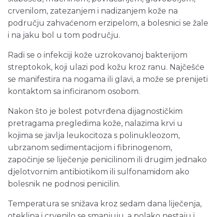
crvenilom, zatezanjem i nadizanjem kože na
području zahvaćenom erzipelom, a bolesnici se žale
i na jaku bol u tom području.
Radi se o infekciji kože uzrokovanoj bakterijom
streptokok, koji ulazi pod kožu kroz ranu. Najčešće
se manifestira na nogama ili glavi, a može se prenijeti
kontaktom sa inficiranom osobom.
Nakon što je bolest potvrđena dijagnostičkim
pretragama pregledima kože, nalazima krvi u
kojima se javlja leukocitoza s polinukleozom,
ubrzanom sedimentacijom i fibrinogenom,
započinje se liječenje penicilinom ili drugim jednako
djelotvornim antibiotikom ili sulfonamidom ako
bolesnik ne podnosi penicilin.
Temperatura se snižava kroz sedam dana liječenja,
oteklina i crvenilo se smanjuju, a polako nestaju i