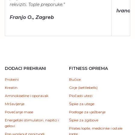
rekviziti. Tople preporuke.”
Ivana Š.
Franjo O., Zagreb
DODACI PREHRANI
FITNESS OPREMA
Proteini
Bučice
Kreatin
Girje (kettlebells)
Aminokiseline i oporavak
Pločasti utezi
Mršavljenje
Šipke za utege
Povećanje mase
Podloge za vježbanje
Energetski stimulatori, napitci i
Šipke za zgibove
gelovi
Pilates lopte, medicinke i ostale
Pre-workout proizvodi
lopte