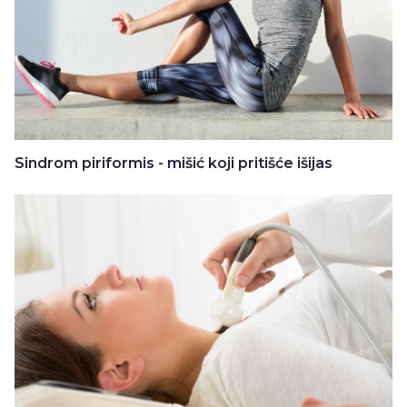
Sindrom piriformis - mišić koji pritišće išijas