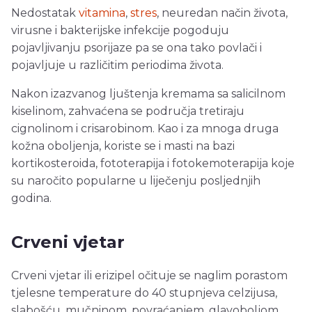
Nedostatak
vitamina
,
stres
, neuredan način života,
virusne i bakterijske infekcije pogoduju
pojavljivanju psorijaze pa se ona tako povlači i
pojavljuje u različitim periodima života.
Nakon izazvanog ljuštenja kremama sa salicilnom
kiselinom, zahvaćena se područja tretiraju
cignolinom i crisarobinom. Kao i za mnoga druga
kožna oboljenja, koriste se i masti na bazi
kortikosteroida, fototerapija i fotokemoterapija koje
su naročito popularne u liječenju posljednjih
godina.
Crveni vjetar
Crveni vjetar ili erizipel očituje se naglim porastom
tjelesne temperature do 40 stupnjeva celzijusa,
slabošću, mučninom, povraćanjem, glavoboljom,