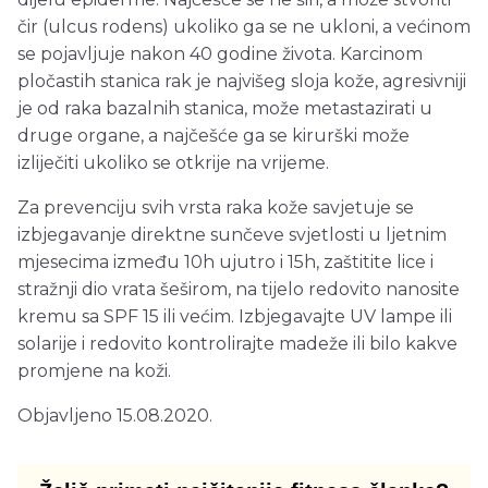
čir (ulcus rodens) ukoliko ga se ne ukloni, a većinom
se pojavljuje nakon 40 godine života. Karcinom
pločastih stanica rak je najvišeg sloja kože, agresivniji
je od raka bazalnih stanica, može metastazirati u
druge organe, a najčešće ga se kirurški može
izliječiti ukoliko se otkrije na vrijeme.
Za prevenciju svih vrsta raka kože savjetuje se
izbjegavanje direktne sunčeve svjetlosti u ljetnim
mjesecima između 10h ujutro i 15h, zaštitite lice i
stražnji dio vrata šeširom, na tijelo redovito nanosite
kremu sa SPF 15 ili većim. Izbjegavajte UV lampe ili
solarije i redovito kontrolirajte madeže ili bilo kakve
promjene na koži.
Objavljeno 15.08.2020.