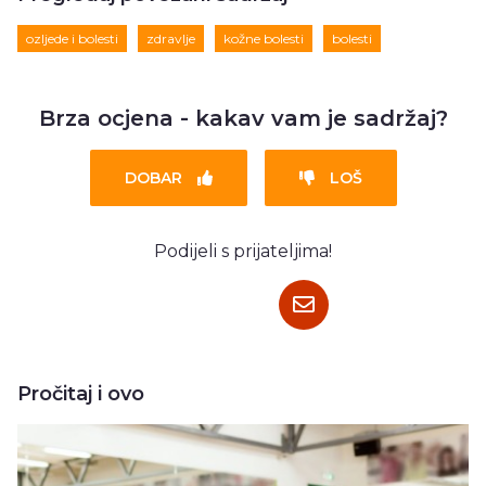
ozljede i bolesti
zdravlje
kožne bolesti
bolesti
Brza ocjena - kakav vam je sadržaj?
DOBAR
LOŠ
Podijeli s prijateljima!
Pročitaj i ovo