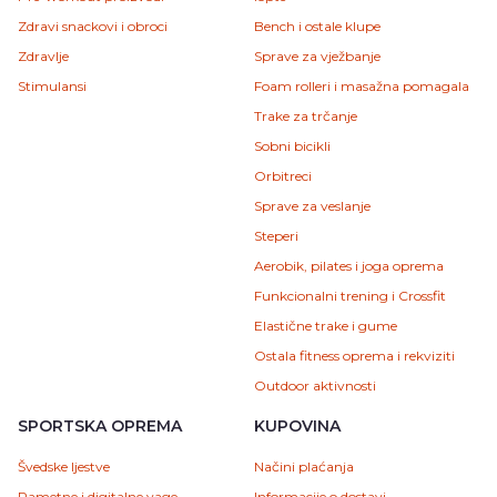
Zdravi snackovi i obroci
Bench i ostale klupe
Zdravlje
Sprave za vježbanje
Stimulansi
Foam rolleri i masažna pomagala
Trake za trčanje
Sobni bicikli
Orbitreci
Sprave za veslanje
Steperi
Aerobik, pilates i joga oprema
Funkcionalni trening i Crossfit
Elastične trake i gume
Ostala fitness oprema i rekviziti
Outdoor aktivnosti
SPORTSKA OPREMA
KUPOVINA
Švedske ljestve
Načini plaćanja
Pametne i digitalne vage
Informacije o dostavi