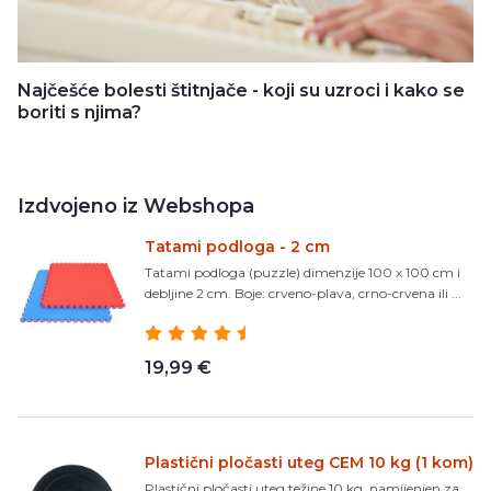
Najčešće bolesti štitnjače - koji su uzroci i kako se
boriti s njima?
Izdvojeno iz Webshopa
Tatami podloga - 2 cm
Tatami podloga (puzzle) dimenzije 100 x 100 cm i
debljine 2 cm. Boje: crveno-plava, crno-crvena ili ...
19,99 €
Plastični pločasti uteg CEM 10 kg (1 kom)
Plastični pločasti uteg težine 10 kg, namijenjen za