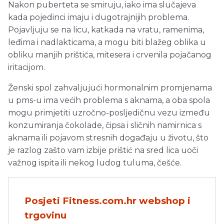
Nakon puberteta se smiruju, iako ima slučajeva
kada pojedinci imaju i dugotrajnijih problema.
Pojavljuju se na licu, katkada na vratu, ramenima,
leđima i nadlakticama, a mogu biti blažeg oblika u
obliku manjih prištića, mitesera i crvenila pojačanog
iritacijom.
Ženski spol zahvaljujući hormonalnim promjenama
u pms-u ima većih problema s aknama, a oba spola
mogu primjetiti uzročno-posljedičnu vezu između
konzumiranja čokolade, čipsa i sličnih namirnica s
aknama ili pojavom stresnih događaju u životu, što
je razlog zašto vam izbije prištić na sred lica uoči
važnog ispita ili nekog ludog tuluma, češće.
Posjeti Fitness.com.hr webshop i
trgovinu