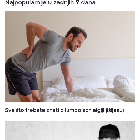
Najpopularnije u zadnjih 7 dana
Sve što trebate znati o lumboischialgiji (išijasu)