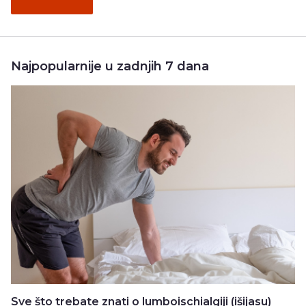
Najpopularnije u zadnjih 7 dana
Sve što trebate znati o lumboischialgiji (išijasu)