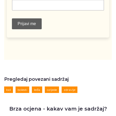
Pregledaj povezani sadržaj
bol
bolesti
leđa
ozljede
zdravlje
Brza ocjena - kakav vam je sadržaj?