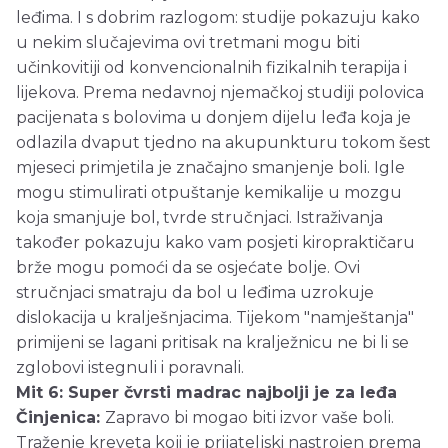
leđima. I s dobrim razlogom: studije pokazuju kako
u nekim slučajevima ovi tretmani mogu biti
učinkovitiji od konvencionalnih fizikalnih terapija i
lijekova. Prema nedavnoj njemačkoj studiji polovica
pacijenata s bolovima u donjem dijelu leđa koja je
odlazila dvaput tjedno na akupunkturu tokom šest
mjeseci primjetila je značajno smanjenje boli. Igle
mogu stimulirati otpuštanje kemikalije u mozgu
koja smanjuje bol, tvrde stručnjaci. Istraživanja
također pokazuju kako vam posjeti kiropraktičaru
brže mogu pomoći da se osjećate bolje. Ovi
stručnjaci smatraju da bol u leđima uzrokuje
dislokacija u kralješnjacima. Tijekom "namještanja"
primijeni se lagani pritisak na kralježnicu ne bi li se
zglobovi istegnuli i poravnali.
Mit 6: Super čvrsti madrac najbolji je za leđa
Činjenica:
Zapravo bi mogao biti izvor vaše boli.
Traženje kreveta koji je prijateljski nastrojen prema