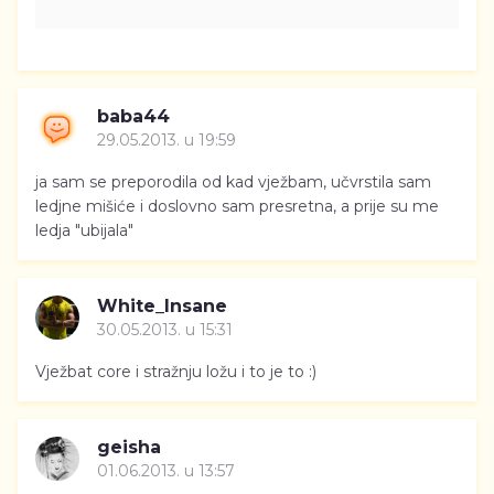
baba44
29.05.2013. u 19:59
ja sam se preporodila od kad vježbam, učvrstila sam
ledjne mišiće i doslovno sam presretna, a prije su me
ledja "ubijala"
White_Insane
30.05.2013. u 15:31
Vježbat core i stražnju ložu i to je to :)
geisha
01.06.2013. u 13:57