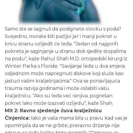
Samo ste se sagnuli da podignete olovku s poda?
Svejedno, morate biti pažljivi jer i manji pokret u
krivu stranu ozlijedit će leđa. "Jedan od najgorih
pokreta je saginjanje u stranu dok sjedite stopalima
na podu", kaže Rahul Shah M.D. ortopedski kirurg iz
Winter Parka s Floride. "Savijanje leđa u dva smjera
odjednom može napregnuti diskove koji služe kao
jastuci vašim kralješnjacima." Ova se ponavljajuća
trauma razvija godinama i može oslabiti vašu
kralježnicu. "Ako su leđa već ranjiva, pogrešan
pokret lako može izazvati ozljedu", kaže Shah.
Mit 2: Ravno sjedenje čuva kralježnicu
Činjenica:
Iako je vaša mama bila u pravu kad vas je
opominjala da se ne grbite, preravno držanje nije
zdravo za leđa koliko biste pomislili. "Opterećuje