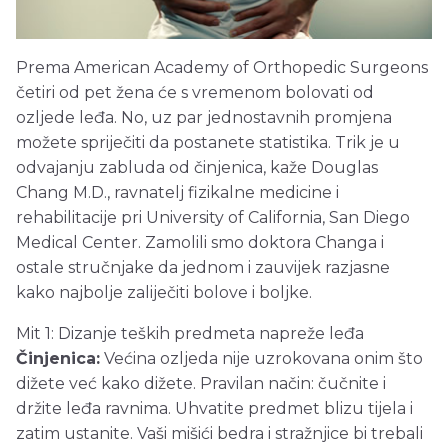
Prema American Academy of Orthopedic Surgeons
četiri od pet žena će s vremenom bolovati od
ozljede leđa. No, uz par jednostavnih promjena
možete spriječiti da postanete statistika. Trik je u
odvajanju zabluda od činjenica, kaže Douglas
Chang M.D., ravnatelj fizikalne medicine i
rehabilitacije pri University of California, San Diego
Medical Center. Zamolili smo doktora Changa i
ostale stručnjake da jednom i zauvijek razjasne
kako najbolje zaliječiti bolove i boljke.
Mit 1: Dizanje teških predmeta napreže leđa
Činjenica:
Većina ozljeda nije uzrokovana onim što
dižete već kako dižete. Pravilan način: čučnite i
držite leđa ravnima. Uhvatite predmet blizu tijela i
zatim ustanite. Vaši mišići bedra i stražnjice bi trebali