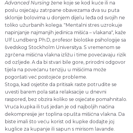
Advanced Nursing
žene koje se kod kuće ili na
poslu osjećaju zatrpane obavezama dva su puta
sklonije bolovima u donjem dijelu leđa od svojih ne
toliko užurbanih kolega. "Mentalni stres uzrokuje
napinjanje najmanjih jedinica mišića – vlakana", kaže
Ulf Lundberg Ph.D, profesor biološke psihologije sa
švedskog Stockholm Universitya. S vremenom se
zgrčena mišićna vlakna izližu i time povećavaju rizik
od ozljede. A da bi stvari bile gore, prirodni odgovor
tijela na povećanu tenziju u mišićima može
pogoršati već postojeće probleme.
Stoga, kad osjetite da pritisak raste potrudite se
uvesti barem pola sata relaksacije u dnevni
raspored, bez obzira koliko se osjećate pomahnitalo.
Vruća kupka ili tuš jedan je od najboljih načina
dekompresije jer toplina opušta mišićna vlakna. Da
biste imali što veću korist od kupke dodajte joj
kuglice za kupanje ili sapun s mirisom lavande.