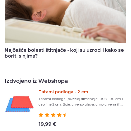
Najčešće bolesti štitnjače - koji su uzroci i kako se
boriti s njima?
Izdvojeno iz Webshopa
Tatami podloga - 2 cm
Tatami podloga (puzzle) dimenzije 100 x 100 cm i
debljine 2 cm. Boje: crveno-plava, crno-crvena ili ...
19,99 €