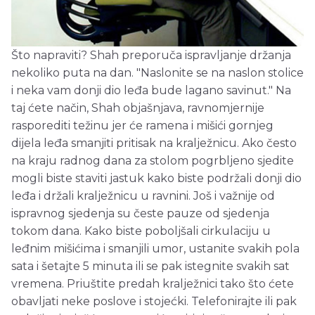
Što napraviti? Shah preporuča ispravljanje držanja
nekoliko puta na dan. "Naslonite se na naslon stolice
i neka vam donji dio leđa bude lagano savinut." Na
taj ćete način, Shah objašnjava, ravnomjernije
rasporediti težinu jer će ramena i mišići gornjeg
dijela leđa smanjiti pritisak na kralježnicu. Ako često
na kraju radnog dana za stolom pogrbljeno sjedite
mogli biste staviti jastuk kako biste podržali donji dio
leđa i držali kralježnicu u ravnini. Još i važnije od
ispravnog sjedenja su česte pauze od sjedenja
tokom dana. Kako biste poboljšali cirkulaciju u
leđnim mišićima i smanjili umor, ustanite svakih pola
sata i šetajte 5 minuta ili se pak istegnite svakih sat
vremena. Priuštite predah kralježnici tako što ćete
obavljati neke poslove i stojećki. Telefonirajte ili pak