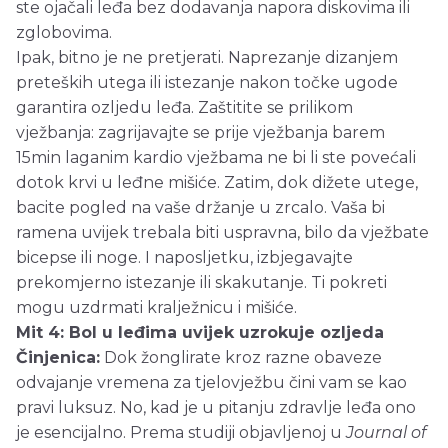
ste ojačali leđa bez dodavanja napora diskovima ili
zglobovima.
Ipak, bitno je ne pretjerati. Naprezanje dizanjem
preteških utega ili istezanje nakon točke ugode
garantira ozljedu leđa. Zaštitite se prilikom
vježbanja: zagrijavajte se prije vježbanja barem
15min laganim kardio vježbama ne bi li ste povećali
dotok krvi u leđne mišiće. Zatim, dok dižete utege,
bacite pogled na vaše držanje u zrcalo. Vaša bi
ramena uvijek trebala biti uspravna, bilo da vježbate
bicepse ili noge. I naposljetku, izbjegavajte
prekomjerno istezanje ili skakutanje. Ti pokreti
mogu uzdrmati kralježnicu i mišiće.
Mit 4: Bol u leđima uvijek uzrokuje ozljeda
Činjenica:
Dok žonglirate kroz razne obaveze
odvajanje vremena za tjelovježbu čini vam se kao
pravi luksuz. No, kad je u pitanju zdravlje leđa ono
je esencijalno. Prema studiji objavljenoj u
Journal of