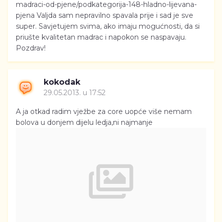
madraci-od-pjene/podkategorija-148-hladno-lijevana-
pjena Valjda sam nepravilno spavala prije i sad je sve
super. Savjetujem svima, ako imaju mogućnosti, da si
priušte kvalitetan madrac i napokon se naspavaju.
Pozdrav!
kokodak
29.05.2013. u 17:52
A ja otkad radim vježbe za core uopće više nemam
bolova u donjem dijelu ledja,ni najmanje