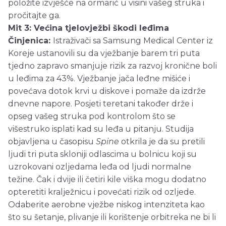
položite izvješće na ormarić u visini vašeg struka i
pročitajte ga.
Mit 3: Većina tjelovježbi škodi leđima
Činjenica:
Istraživači sa Samsung Medical Center iz
Koreje ustanovili su da vježbanje barem tri puta
tjedno zapravo smanjuje rizik za razvoj kronične boli
u leđima za 43%. Vježbanje jača leđne mišiće i
povećava dotok krvi u diskove i pomaže da izdrže
dnevne napore. Posjeti teretani također drže i
opseg vašeg struka pod kontrolom što se
višestruko isplati kad su leđa u pitanju. Studija
objavljena u časopisu
Spine
otkrila je da su pretili
ljudi tri puta skloniji odlascima u bolnicu koji su
uzrokovani ozljedama leđa od ljudi normalne
težine. Čak i dvije ili četiri kile viška mogu dodatno
opteretiti kralježnicu i povećati rizik od ozljede.
Odaberite aerobne vježbe niskog intenziteta kao
što su šetanje, plivanje ili korištenje orbitreka ne bi li