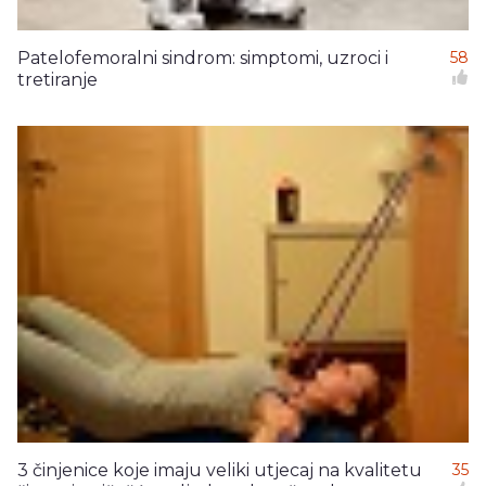
Patelofemoralni sindrom: simptomi, uzroci i
58
tretiranje
3 činjenice koje imaju veliki utjecaj na kvalitetu
35