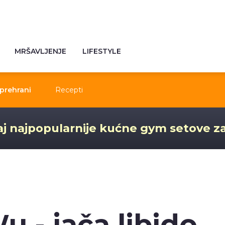
MRŠAVLJENJE
LIFESTYLE
prehrani
Recepti
j najpopularnije kućne gym setove z
 - jača libido,