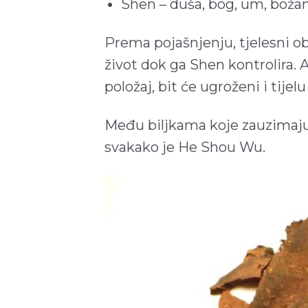
Shen – duša, bog, um, boža
Prema pojašnjenju, tjelesni obl
život dok ga Shen kontrolira. Ak
položaj, bit će ugroženi i tij
Među biljkama koje zauzimaju 
svakako je He Shou Wu.