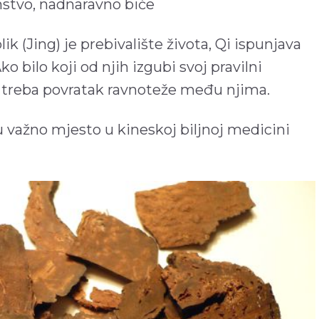
nstvo, nadnaravno biće
ik (Jing) je prebivalište života, Qi ispunjava
o bilo koji od njih izgubi svoj pravilni
elu treba povratak ravnoteže među njima.
važno mjesto u kineskoj biljnoj medicini