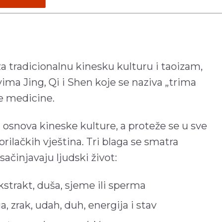
za tradicionalnu kinesku kulturu i taoizam,
vima Jing, Qi i Shen koje se naziva „trima
e medicine.
 osnova kineske kulture, a proteže se u sve
rilačkih vještina. Tri blaga se smatra
ačinjavaju ljudski život:
ekstrakt, duša, sjeme ili sperma
a, zrak, udah, duh, energija i stav