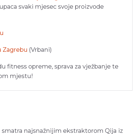
kupaca svaki mjesec svoje proizvode
pu
 u Zagrebu
(Vrbani)
du fitness opreme, sprava za vježbanje te
nom mjestu!
e smatra najsnažnijim ekstraktorom Qija iz