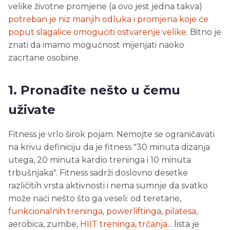
velike životne promjene (a ovo jest jedna takva)
potreban je niz manjih odluka i promjena koje će
poput slagalice omogućiti ostvarenje velike
. Bitno je
znati da imamo mogućnost mijenjati naoko
zacrtane osobine.
1. Pronađite nešto u čemu
uživate
Fitness je vrlo širok pojam. Nemojte se ograničavati
na krivu definiciju da je fitness "30 minuta dizanja
utega, 20 minuta kardio treninga i 10 minuta
trbušnjaka". Fitness sadrži doslovno desetke
različitih vrsta aktivnosti i nema sumnje da svatko
može naći nešto što ga veseli: od teretane,
funkcionalnih treninga
,
powerliftinga
,
pilatesa
,
aerobica, zumbe,
HIIT treninga
,
trčanja
... lista je