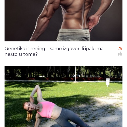
Genetika i trening – samo izgovor ili ipak ima
29
nešto u tome?