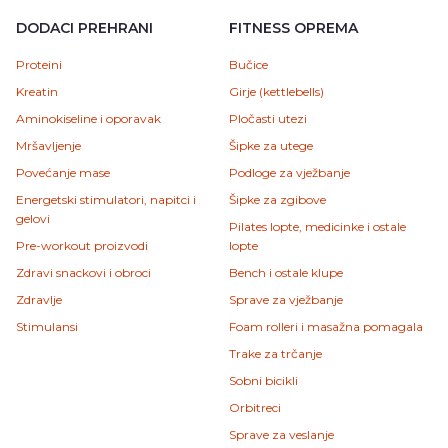
DODACI PREHRANI
FITNESS OPREMA
Proteini
Bučice
Kreatin
Girje (kettlebells)
Aminokiseline i oporavak
Pločasti utezi
Mršavljenje
Šipke za utege
Povećanje mase
Podloge za vježbanje
Energetski stimulatori, napitci i
Šipke za zgibove
gelovi
Pilates lopte, medicinke i ostale
Pre-workout proizvodi
lopte
Zdravi snackovi i obroci
Bench i ostale klupe
Zdravlje
Sprave za vježbanje
Stimulansi
Foam rolleri i masažna pomagala
Trake za trčanje
Sobni bicikli
Orbitreci
Sprave za veslanje