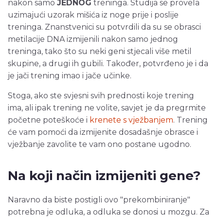
nakon samo
JEDNOG
treninga. Studija se provela
uzimajući uzorak mišića iz noge prije i poslije
treninga. Znanstvenici su potvrdili da su se obrasci
metilacije DNA izmijenili nakon samo jednog
treninga, tako što su neki geni stjecali više metil
skupine, a drugi ih gubili. Također, potvrđeno je i da
je jači trening imao i jače učinke.
Stoga, ako ste svjesni svih prednosti koje trening
ima, ali ipak trening ne volite, savjet je da pregrmite
početne poteškoće i
krenete s vježbanjem
. Trening
će vam pomoći da izmijenite dosadašnje obrasce i
vježbanje zavolite te vam ono postane ugodno.
Na koji način izmijeniti gene?
Naravno da biste postigli ovo "prekombiniranje"
potrebna je odluka, a odluka se donosi u mozgu. Za