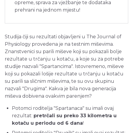
opreme, sprava za vježbanje te dodataka
prehrani na jednom mjestu!
Studija čiji su rezultati objavljeni u The Journal of
Physiology provedena je na testnim miševima.
Znanstvenici su parili miševe koji su pokazali bolje
rezultate u trčanju u kotaču, a koje su za potrebe
studije nazvali "Spartancima". Istovremeno, miševe
koji su pokazali lošije rezultate u trčanju u kotaču
su parili sa sličnim miševima, te su ovu skupinu
nazvali "Drugima". Kakva je bila nova generacija
miševa dobivena ovakvim parenjem?
Potomci roditelja "Spartanaca" su imali ovaj
rezultat:
pretrčali su preko 33 kilometra u
kotaču u periodu od 6 dana
!
Potomci roditelja "Drugih" su imali ovaj rezultat: