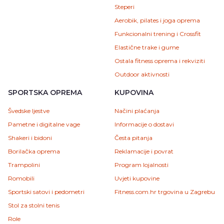
Steperi
Aerobik, pilates i joga oprema
Funkcionalni trening i Crossfit
Elastične trake i gume
Ostala fitness oprema i rekviziti
Outdoor aktivnosti
SPORTSKA OPREMA
KUPOVINA
Švedske ljestve
Načini plaćanja
Pametne i digitalne vage
Informacije o dostavi
Shakeri i bidoni
Česta pitanja
Borilačka oprema
Reklamacije i povrat
Trampolini
Program lojalnosti
Romobili
Uvjeti kupovine
Sportski satovi i pedometri
Fitness.com.hr trgovina u Zagrebu
Stol za stolni tenis
Role