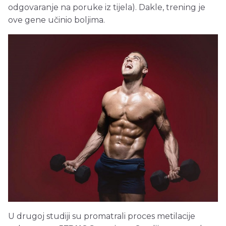
odgovaranje na poruke iz tijela). Dakle, trening je
ove gene učinio boljima.
U drugoj studiji su promatrali proces metilacije