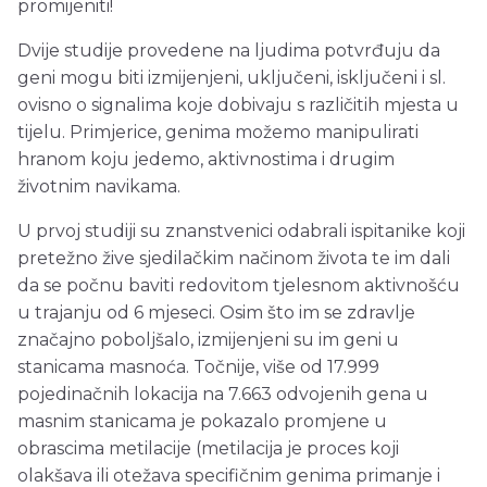
promijeniti!
Dvije studije provedene na ljudima potvrđuju da
geni mogu biti izmijenjeni, uključeni, isključeni i sl.
ovisno o signalima koje dobivaju s različitih mjesta u
tijelu. Primjerice, genima možemo manipulirati
hranom koju jedemo, aktivnostima i drugim
životnim navikama.
U prvoj studiji su znanstvenici odabrali ispitanike koji
pretežno žive sjedilačkim načinom života te im dali
da se počnu baviti redovitom tjelesnom aktivnošću
u trajanju od 6 mjeseci. Osim što im se zdravlje
značajno poboljšalo, izmijenjeni su im geni u
stanicama masnoća. Točnije, više od 17.999
pojedinačnih lokacija na 7.663 odvojenih gena u
masnim stanicama je pokazalo promjene u
obrascima metilacije (metilacija je proces koji
olakšava ili otežava specifičnim genima primanje i