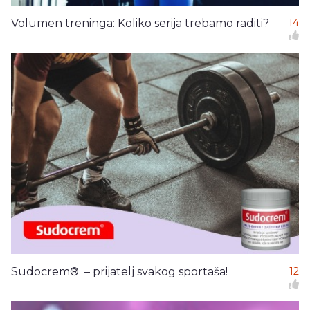
Volumen treninga: Koliko serija trebamo raditi?
14
Sudocrem® – prijatelj svakog sportaša!
12