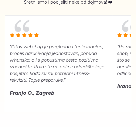
Sretni smo i podijeliti neke od dojmova! ❤️
“Čitav webshop je pregledan i funkcionalan,
“Po meni
proces naručivanja jednostavan, ponuda
shop, neg
vrhunska, a i s popustima često pozitivno
što se ti
iznenadite. Prvo ste mi online odredište koje
naručiti
posjetim kada su mi potrebni fitness-
odlično 
rekviziti. Tople preporuke.”
Ivana Š.
Franjo O., Zagreb