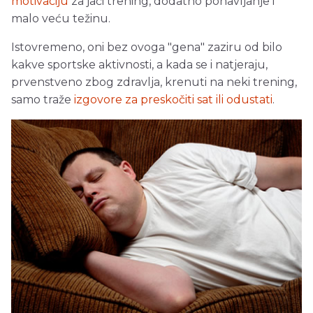
motivaciju
za jači trening, dodatno ponavljanje i
malo veću težinu.
Istovremeno, oni bez ovoga "gena" zaziru od bilo
kakve sportske aktivnosti, a kada se i natjeraju,
prvenstveno zbog zdravlja, krenuti na neki trening,
samo traže
izgovore za preskočiti sat ili odustati
.