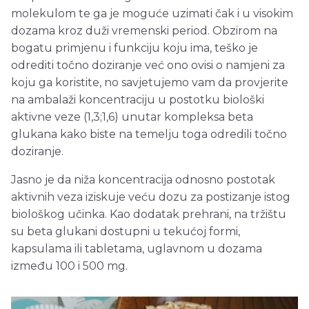
molekulom te ga je moguće uzimati čak i u visokim
dozama kroz duži vremenski period. Obzirom na
bogatu primjenu i funkciju koju ima, teško je
odrediti točno doziranje već ono ovisi o namjeni za
koju ga koristite, no savjetujemo vam da provjerite
na ambalaži koncentraciju u postotku biološki
aktivne veze (1,3;1,6) unutar kompleksa beta
glukana kako biste na temelju toga odredili točno
doziranje.
Jasno je da niža koncentracija odnosno postotak
aktivnih veza iziskuje veću dozu za postizanje istog
biološkog učinka. Kao dodatak prehrani, na tržištu
su beta glukani dostupni u tekućoj formi,
kapsulama ili tabletama, uglavnom u dozama
između 100 i 500 mg.