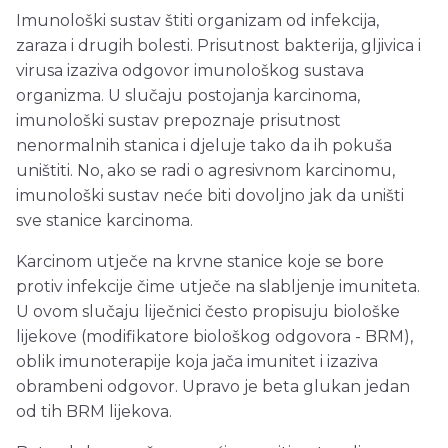
Imunološki sustav štiti organizam od infekcija,
zaraza i drugih
bolesti
. Prisutnost bakterija, gljivica i
virusa izaziva odgovor imunološkog sustava
organizma. U slučaju postojanja karcinoma,
imunološki
sustav prepoznaje prisutnost
nenormalnih stanica i djeluje tako da ih pokuša
uništiti. No, ako se radi o agresivnom
karcinomu
,
imunološki
sustav neće biti dovoljno jak da uništi
sve stanice karcinoma.
Karcinom utječe na krvne stanice koje se bore
protiv infekcije čime utječe na slabljenje imuniteta.
U ovom
slučaju
liječnici često propisuju biološke
lijekove (modifikatore biološkog odgovora - BRM),
oblik imunoterapije koja jača imunitet i izaziva
obrambeni
odgovor
. Upravo je beta glukan jedan
od tih BRM lijekova.