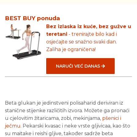
BEST BUY ponuda
Bez izlaska iz kuće, bez gužve u
teretani
- trenirajte bilo kad i
osjećajte se snažno svaki dan.
Zaliha je ograničena!
NARUČI VEĆ DANAS
Beta glukan je jedinstveni polisaharid deriviran iz
stanične stijenke različitih izvora. Možete ga pronaći
u cjelovitim žitaricama, zobi, mekinjama,
pšenici i
ječmu
. Pekarski kvasac i neke vrste gljivicaa, kao što
su maitake i reishi gljive, također sadrže beta