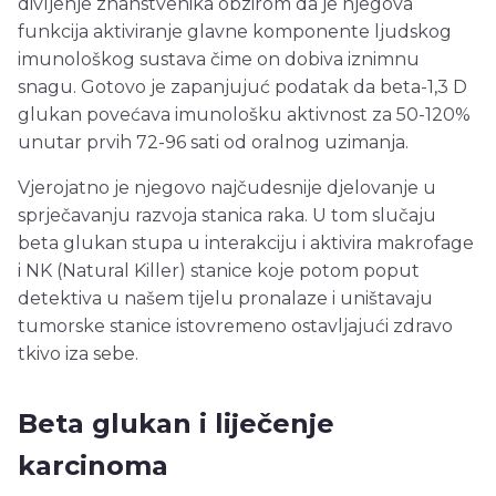
divljenje znanstvenika obzirom da je njegova
funkcija aktiviranje glavne komponente ljudskog
imunološkog sustava čime on dobiva iznimnu
snagu. Gotovo je zapanjujuć podatak da beta-1,3 D
glukan povećava imunološku aktivnost za 50-120%
unutar prvih 72-96 sati od oralnog uzimanja.
Vjerojatno je njegovo najčudesnije djelovanje u
sprječavanju razvoja stanica raka. U tom slučaju
beta glukan stupa u interakciju i aktivira makrofage
i NK (Natural Killer) stanice koje potom poput
detektiva u našem tijelu pronalaze i uništavaju
tumorske stanice istovremeno ostavljajući zdravo
tkivo iza sebe.
Beta glukan i liječenje
karcinoma