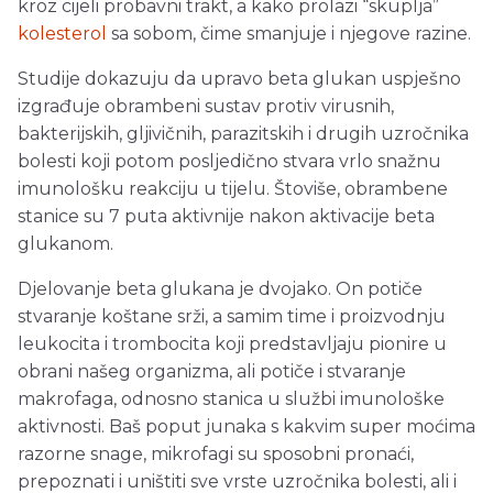
kroz cijeli probavni trakt, a kako prolazi “skuplja”
kolesterol
sa sobom, čime smanjuje i njegove razine.
Studije dokazuju da upravo beta glukan uspješno
izgrađuje obrambeni sustav protiv virusnih,
bakterijskih, gljivičnih, parazitskih i drugih uzročnika
bolesti koji potom posljedično stvara vrlo snažnu
imunološku reakciju u tijelu. Štoviše, obrambene
stanice su 7 puta aktivnije nakon aktivacije beta
glukanom.
Djelovanje beta glukana je dvojako. On potiče
stvaranje koštane srži, a samim time i proizvodnju
leukocita i trombocita koji predstavljaju pionire u
obrani našeg organizma, ali potiče i stvaranje
makrofaga, odnosno stanica u službi imunološke
aktivnosti. Baš poput junaka s kakvim super moćima
razorne snage, mikrofagi su sposobni pronaći,
prepoznati i uništiti sve vrste uzročnika bolesti, ali i