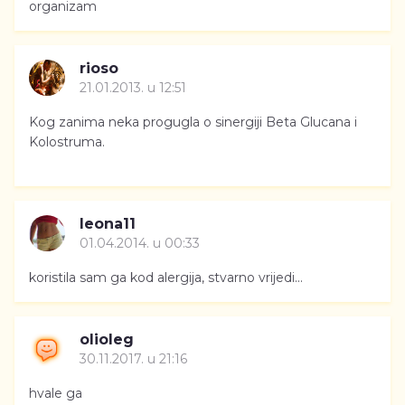
organizam
rioso
21.01.2013. u 12:51
Kog zanima neka progugla o sinergiji Beta Glucana i
Kolostruma.
leona11
01.04.2014. u 00:33
koristila sam ga kod alergija, stvarno vrijedi...
olioleg
30.11.2017. u 21:16
hvale ga