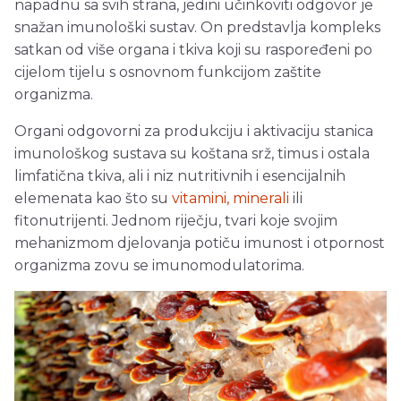
napadnu sa svih strana, jedini učinkoviti odgovor je
snažan imunološki sustav. On predstavlja kompleks
satkan od više organa i tkiva koji su raspoređeni po
cijelom tijelu s osnovnom funkcijom zaštite
organizma.
Organi odgovorni za produkciju i aktivaciju stanica
imunološkog sustava su koštana srž, timus i ostala
limfatična tkiva, ali i niz nutritivnih i esencijalnih
elemenata kao što su
vitamini, minerali
ili
fitonutrijenti. Jednom riječju, tvari koje svojim
mehanizmom djelovanja potiču imunost i otpornost
organizma zovu se imunomodulatorima.