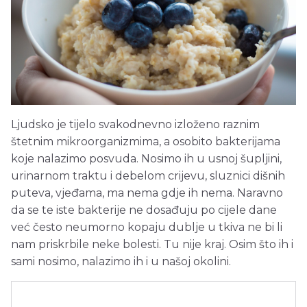
Ljudsko je tijelo svakodnevno izloženo raznim
štetnim mikroorganizmima, a osobito bakterijama
koje nalazimo posvuda. Nosimo ih u usnoj šupljini,
urinarnom traktu i debelom crijevu, sluznici dišnih
puteva, vjeđama, ma nema gdje ih nema. Naravno
da se te iste bakterije ne dosađuju po cijele dane
već često neumorno kopaju dublje u tkiva ne bi li
nam priskrbile neke bolesti. Tu nije kraj. Osim što ih i
sami nosimo, nalazimo ih i u našoj okolini.