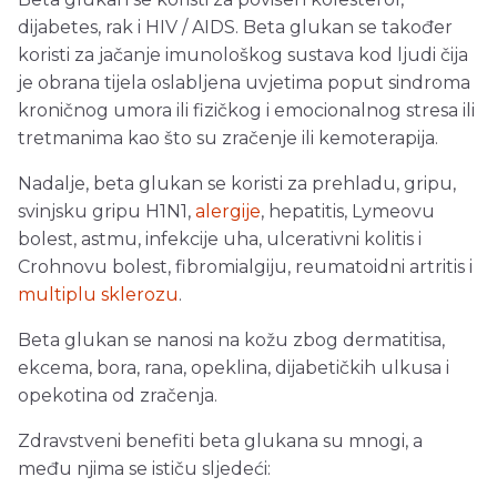
dijabetes, rak i HIV / AIDS. Beta glukan se također
koristi za jačanje imunološkog sustava kod ljudi čija
je obrana tijela oslabljena uvjetima poput sindroma
kroničnog umora ili fizičkog i emocionalnog stresa ili
tretmanima kao što su zračenje ili kemoterapija.
Nadalje, beta glukan se koristi za prehladu, gripu,
svinjsku gripu H1N1,
alergije
, hepatitis, Lymeovu
bolest, astmu, infekcije uha, ulcerativni kolitis i
Crohnovu bolest, fibromialgiju, reumatoidni artritis i
multiplu sklerozu
.
Beta glukan se nanosi na kožu zbog dermatitisa,
ekcema, bora, rana, opeklina, dijabetičkih ulkusa i
opekotina od zračenja.
Zdravstveni benefiti beta glukana su mnogi, a
među njima se ističu sljedeći: