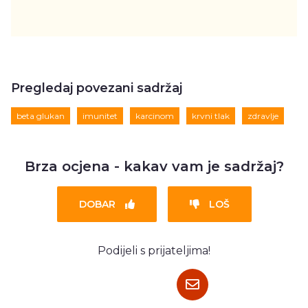
Pregledaj povezani sadržaj
beta glukan
imunitet
karcinom
krvni tlak
zdravlje
Brza ocjena - kakav vam je sadržaj?
DOBAR
LOŠ
Podijeli s prijateljima!