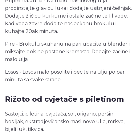
Priprema: Juha - Na malo maslinovog ulja
prodinstajte glavicu luka i dodajte usitnjeni češnjak.
Dodajte žličicu kurkume i ostale začine te 1 l vode.
Kad voda zavre dodajte nasjeckanu brokulu i
kuhajte 20ak minuta.
Pire - Brokulu skuhanu na pari ubacite u blender i
miksajte dok ne postane kremasta. Dodajte začine i
malo ulja.
Losos - Losos malo posolite i pecite na ulju po par
minuta sa svake strane.
Rižoto od cvjetače s piletinom
Sastojci: piletina, cvjetača, sol, origano, peršin,
bosiljak, ekstradjevičansko maslinovo ulje, mrkva,
bijeli luk, tikvica.