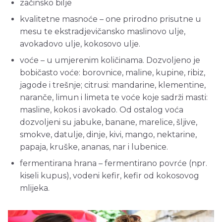
začinsko bilje
kvalitetne masnoće – one prirodno prisutne u
mesu te ekstradjevičansko maslinovo ulje,
avokadovo ulje, kokosovo ulje.
voće – u umjerenim količinama. Dozvoljeno je
bobičasto voće: borovnice, maline, kupine, ribiz,
jagode i trešnje; citrusi: mandarine, klementine,
naranče, limun i limeta te voće koje sadrži masti:
masline, kokos i avokado. Od ostalog voća
dozvoljeni su jabuke, banane, marelice, šljive,
smokve, datulje, dinje, kivi, mango, nektarine,
papaja, kruške, ananas, nar i lubenice.
fermentirana hrana – fermentirano povrće (npr.
kiseli kupus), vodeni kefir, kefir od kokosovog
mlijeka.