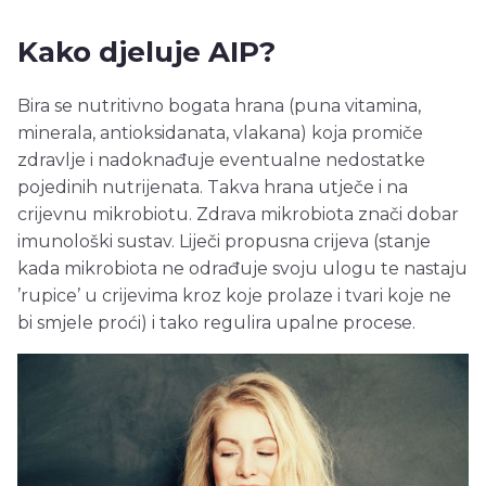
Kako djeluje AIP?
Bira se nutritivno bogata hrana (puna vitamina,
minerala, antioksidanata, vlakana) koja promiče
zdravlje i nadoknađuje eventualne nedostatke
pojedinih nutrijenata. Takva hrana utječe i na
crijevnu mikrobiotu. Zdrava mikrobiota znači dobar
imunološki sustav. Liječi propusna crijeva (stanje
kada mikrobiota ne odrađuje svoju ulogu te nastaju
’rupice’ u crijevima kroz koje prolaze i tvari koje ne
bi smjele proći) i tako regulira upalne procese.