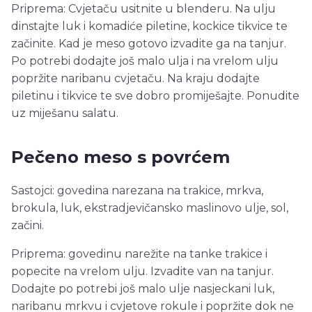
Priprema: Cvjetaču usitnite u blenderu. Na ulju
dinstajte luk i komadiće piletine, kockice tikvice te
začinite. Kad je meso gotovo izvadite ga na tanjur.
Po potrebi dodajte još malo ulja i na vrelom ulju
popržite naribanu cvjetaču. Na kraju dodajte
piletinu i tikvice te sve dobro promiješajte. Ponudite
uz miješanu salatu.
Pečeno meso s povrćem
Sastojci: govedina narezana na trakice, mrkva,
brokula, luk, ekstradjevičansko maslinovo ulje, sol,
začini.
Priprema: govedinu narežite na tanke trakice i
popecite na vrelom ulju. Izvadite van na tanjur.
Dodajte po potrebi još malo ulje nasjeckani luk,
naribanu mrkvu i cvjetove rokule i popržite dok ne