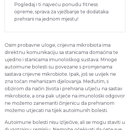
Pogledaj i ti najveću ponudu fitness
opreme, sprava za vježbanje te dodataka
prehrani na jednom mjestu!
Osim probavne uloge, crijevna mikrobiota ima
direktnu komunikaciju sa stanicama domaćina te
ujedno i stanicama imunološkog sustava. Mnoge
autoimune bolesti su povezane s promjenama
sastava crijevne mikrobiote. Ipak, još se uvijek ne
zna točan mehanizam djelovanja. Međutim, s
obzirom da način života i prehrana utječu na sastav
mikrobiote, a ona pak utječe na imunološki odgovor
ne možemo zanemariti činjenicu da prehranom
možemo utjecati na tijek autoimunih bolesti.
Autoimune bolesti nisu izlječive, ali se mogu staviti u
dugotrajnu remisiju. Nemojte očekivati da ćete sve