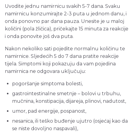
Uvodite jednu namirnicu svakih 5-7 dana. Svaku
namirnicu konzumirajte 2-3 puta u jednom danu, i
onda ponovno par dana pauza. Unesite je u maloj
količini (pola žličica), pričekajte 15 minuta za reakcije
i onda ponovite još dva puta.
Nakon nekoliko sati pojedite normalnu količinu te
namirnice. Sljedećih 5 do 7 dana pratite reakcije
tijela. Simptomi koji pokazuju da vam pojedina
namirnica ne odgovara uključuju:
pogoršanje simptoma bolesti,
gastrointestinalne smetnje – bolovi u trbuhu,
mučnina, konstipacija, dijareja, plinovi, nadutost,
umor, pad energije, pospanost,
nesanica, ili teško buđenje ujutro (osjećaj kao da
se niste dovoljno naspavali),