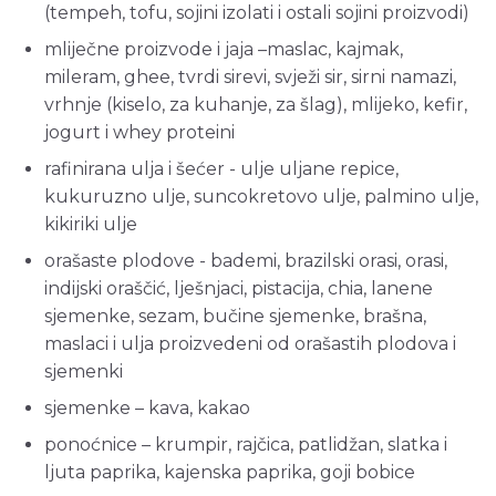
(tempeh, tofu, sojini izolati i ostali sojini proizvodi)
mliječne proizvode i jaja –maslac, kajmak,
mileram, ghee, tvrdi sirevi, svježi sir, sirni namazi,
vrhnje (kiselo, za kuhanje, za šlag), mlijeko, kefir,
jogurt i whey proteini
rafinirana ulja i šećer - ulje uljane repice,
kukuruzno ulje, suncokretovo ulje, palmino ulje,
kikiriki ulje
orašaste plodove - bademi, brazilski orasi, orasi,
indijski oraščić, lješnjaci, pistacija, chia, lanene
sjemenke, sezam, bučine sjemenke, brašna,
maslaci i ulja proizvedeni od orašastih plodova i
sjemenki
sjemenke – kava, kakao
ponoćnice – krumpir, rajčica, patlidžan, slatka i
ljuta paprika, kajenska paprika, goji bobice