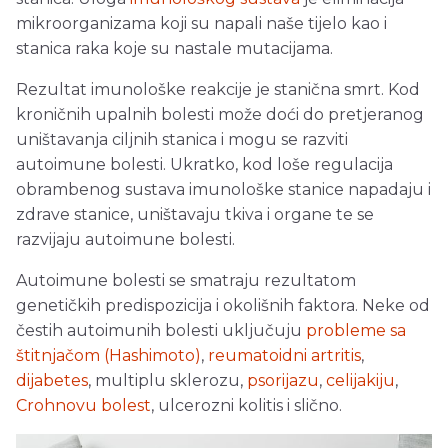
mikroorganizama koji su napali naše tijelo kao i
stanica raka koje su nastale mutacijama.
Rezultat imunološke reakcije je stanična smrt. Kod
kroničnih upalnih bolesti može doći do pretjeranog
uništavanja ciljnih stanica i mogu se razviti
autoimune bolesti. Ukratko, kod loše regulacija
obrambenog sustava imunološke stanice napadaju i
zdrave stanice, uništavaju tkiva i organe te se
razvijaju autoimune bolesti.
Autoimune bolesti se smatraju rezultatom
genetičkih predispozicija i okolišnih faktora. Neke od
čestih autoimunih bolesti uključuju
probleme sa
štitnjačom (Hashimoto)
,
reumatoidni artritis
,
dijabetes
, multiplu sklerozu,
psorijazu
,
celijakiju
,
Crohnovu bolest
, ulcerozni kolitis i slično.