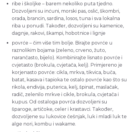
ribe i školjke – barem nekoliko puta tjedno.
Dozvoljeni su inćuni, morski pas, oslić, škombri,
orada, brancin, sardina, losos, tuna i sva lokalna
riba u ponudi. Također, dozvoljeni su kamenice,
dagnje, rakovi, škampi, hobotnice i lignje
povrće – čim više tim bolje. Birajte povrće u
raznolikim bojama (zeleno, crveno, žuto,
narančasto, bijelo). Kombinirajte lisnato povrće i
cvjetasto (brokula, cvjetača, kelj). Primjereno je
korjenasto povrće: cikla, mrkva, tikvica, buča,
batat, kasava i tapioka te ostalo povrće kao što su
rikola, endivija, puterica, kelj, špinat, maslačak,
radič, zelenilo mrkve i cikle, brokula, cvjetača i
kupus. Od ostaloga povrća dozvoljeni su
šparoge, artičoke, celer i krastavci. Također,
dozvoljene su lukovice češnjak, luk i mladi luk te
alge nori, kombu i wakame.