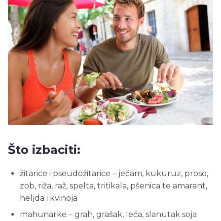
Što izbaciti:
žitarice i pseudožitarice – ječam, kukuruz, proso,
zob, riža, raž, spelta, tritikala, pšenica te amarant,
heljda i kvinoja
mahunarke – grah, grašak, leća, slanutak soja