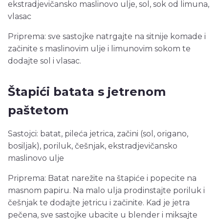
ekstradjevičansko maslinovo ulje, sol, sok od limuna,
vlasac
Priprema: sve sastojke natrgajte na sitnije komade i
začinite s maslinovim ulje i limunovim sokom te
dodajte sol i vlasac.
Štapići batata s jetrenom
paštetom
Sastojci: batat, pileća jetrica, začini (sol, origano,
bosiljak), poriluk, češnjak, ekstradjevičansko
maslinovo ulje
Priprema: Batat narežite na štapiće i popecite na
masnom papiru. Na malo ulja prodinstajte poriluk i
češnjak te dodajte jetricu i začinite. Kad je jetra
pečena, sve sastojke ubacite u blender i miksajte