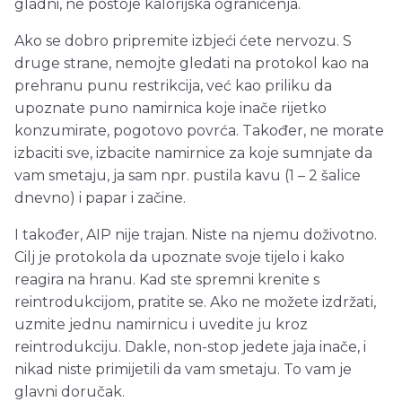
gladni, ne postoje kalorijska ograničenja.
Ako se dobro pripremite izbjeći ćete nervozu. S
druge strane, nemojte gledati na protokol kao na
prehranu punu restrikcija, već kao priliku da
upoznate puno namirnica koje inače rijetko
konzumirate, pogotovo povrća. Također, ne morate
izbaciti sve, izbacite namirnice za koje sumnjate da
vam smetaju, ja sam npr. pustila kavu (1 – 2 šalice
dnevno) i papar i začine.
I također, AIP nije trajan. Niste na njemu doživotno.
Cilj je protokola da upoznate svoje tijelo i kako
reagira na hranu. Kad ste spremni krenite s
reintrodukcijom, pratite se. Ako ne možete izdržati,
uzmite jednu namirnicu i uvedite ju kroz
reintrodukciju. Dakle, non-stop jedete jaja inače, i
nikad niste primijetili da vam smetaju. To vam je
glavni doručak.