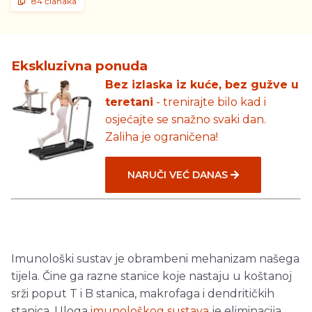
84 članaka
Ekskluzivna ponuda
Bez izlaska iz kuće, bez gužve u
teretani
- trenirajte bilo kad i
osjećajte se snažno svaki dan.
Zaliha je ograničena!
NARUČI VEĆ DANAS
Imunološki sustav je obrambeni mehanizam našega
tijela. Čine ga razne stanice koje nastaju u koštanoj
srži poput T i B stanica, makrofaga i dendritičkih
stanica. Uloga
imunološkog sustava
je eliminacija