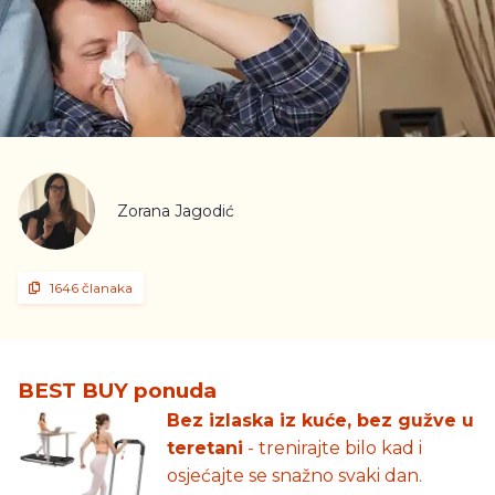
Zorana Jagodić
1646 članaka
BEST BUY ponuda
Bez izlaska iz kuće, bez gužve u
teretani
- trenirajte bilo kad i
osjećajte se snažno svaki dan.