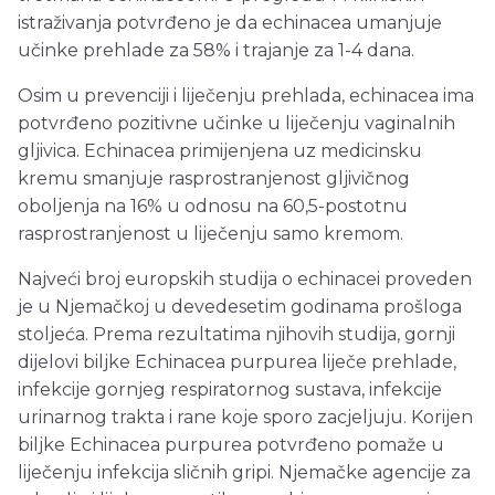
istraživanja potvrđeno je da echinacea umanjuje
učinke prehlade za 58% i trajanje za 1-4 dana.
Osim u prevenciji i liječenju prehlada, echinacea ima
potvrđeno pozitivne učinke u liječenju vaginalnih
gljivica. Echinacea primijenjena uz medicinsku
kremu smanjuje rasprostranjenost gljivičnog
oboljenja na 16% u odnosu na 60,5-postotnu
rasprostranjenost u liječenju samo kremom.
Najveći broj europskih studija o echinacei proveden
je u Njemačkoj u devedesetim godinama prošloga
stoljeća. Prema rezultatima njihovih studija, gornji
dijelovi biljke Echinacea purpurea liječe prehlade,
infekcije gornjeg respiratornog sustava, infekcije
urinarnog trakta i rane koje sporo zacjeljuju. Korijen
biljke Echinacea purpurea potvrđeno pomaže u
liječenju infekcija sličnih gripi. Njemačke agencije za