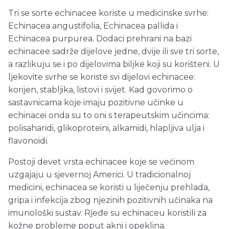
Tri se sorte echinacee koriste u medicinske svrhe:
Echinacea angustifolia, Echinacea pallida i
Echinacea purpurea. Dodaci prehrani na bazi
echinacee sadrže dijelove jedne, dvije ili sve tri sorte,
a razlikuju se i po dijelovima biljke koji su korišteni. U
ljekovite svrhe se koriste svi dijelovi echinacee:
korijen, stabljika, listovi i svijet. Kad govorimo o
sastavnicama koje imaju pozitivne učinke u
echinacei onda su to oni s terapeutskim učincima:
polisaharidi, glikoproteini, alkamidi, hlapljiva ulja i
flavonoidi.
Postoji devet vrsta echinacee koje se većinom
uzgajaju u sjevernoj Americi. U tradicionalnoj
medicini, echinacea se koristi u liječenju prehlada,
gripa i infekcija zbog njezinih pozitivnih učinaka na
imunološki sustav. Rjeđe su echinaceu koristili za
kožne probleme poput akni i opeklina.