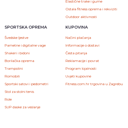
Elastične trake i gume
Ostala fitness oprema i rekviziti
Outdoor aktivnosti
SPORTSKA OPREMA
KUPOVINA
Švedske ljestve
Načini plaćanja
Pametne i digitalne vage
Informacije o dostavi
Shakeri i bidoni
Česta pitanja
Borilačka oprema
Reklamacije i povrat
Trampolini
Program lojalnosti
Romobili
Uvjeti kupovine
Sportski satovi i pedometri
Fitness.com.hr trgovina u Zagrebu
Stol za stolni tenis
Role
SUP daske za veslanje