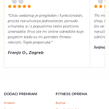
“Čitav webshop je pregledan i funkcionalan,
“Po meni
proces naručivanja jednostavan, ponuda
shop, neg
vrhunska, a i s popustima često pozitivno
što se ti
iznenadite. Prvo ste mi online odredište koje
naručiti
posjetim kada su mi potrebni fitness-
odlično 
rekviziti. Tople preporuke.”
Ivana Š.
Franjo O., Zagreb
DODACI PREHRANI
FITNESS OPREMA
Proteini
Bučice