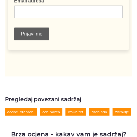
Pregledaj povezani sadržaj
dodaci prehreni
echinacea
imunitet
prehlada
zdravlje
Brza ocjena - kakav vam je sadržaj?