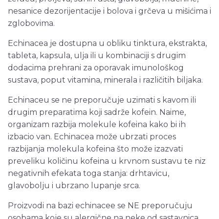
nesanice dezorijentacije i bolova i grčeva u mišićima i
zglobovima.
Echinacea je dostupna u obliku tinktura, ekstrakta,
tableta, kapsula, ulja ili u kombinaciji s drugim
dodacima prehrani za oporavak imunološkog
sustava, poput vitamina, minerala i različitih biljaka.
Echinaceu se ne preporučuje uzimati s kavom ili
drugim preparatima koji sadrže kofein. Naime,
organizam razbija molekule kofeina kako bi ih
izbacio van. Echinacea može ubrzati proces
razbijanja molekula kofeina što može izazvati
preveliku količinu kofeina u krvnom sustavu te niz
negativnih efekata toga stanja: drhtavicu,
glavobolju i ubrzano lupanje srca.
Proizvodi na bazi echinacee se NE preporučuju
osobama koje su alergične na neke od sastavnica