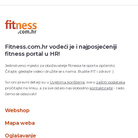
Fitness.com.hr vodeći je i najposjećeniji
fitness portal u HR!
Jedinstveno mjesto za obožavatelje fitnessa te sporta općenito.
Čitajte, gledajte video i družite se s nama. Budite FIT i zdravi! :)
Svi oni pravni detalji su u
Uvjetima korištenja
, sve o
zaštiti podataka
pročitajte na linku, a za sve ostalo nas slobodno
kontaktirajte
- rado
ćemo se odazvati!
Webshop
Mapa weba
Oglašavanje