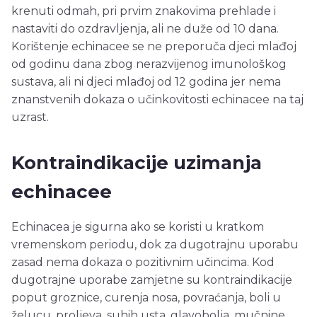
krenuti odmah, pri prvim znakovima prehlade i
nastaviti do ozdravljenja, ali ne duže od 10 dana.
Korištenje echinacee se ne preporuča djeci mlađoj
od godinu dana zbog nerazvijenog imunološkog
sustava, ali ni djeci mlađoj od 12 godina jer nema
znanstvenih dokaza o učinkovitosti echinacee na taj
uzrast.
Kontraindikacije uzimanja
echinacee
Echinacea je sigurna ako se koristi u kratkom
vremenskom periodu, dok za dugotrajnu uporabu
zasad nema dokaza o pozitivnim učincima. Kod
dugotrajne uporabe zamjetne su kontraindikacije
poput groznice, curenja nosa, povraćanja, boli u
želucu, proljeva, suhih usta, glavobolja, mučnine,