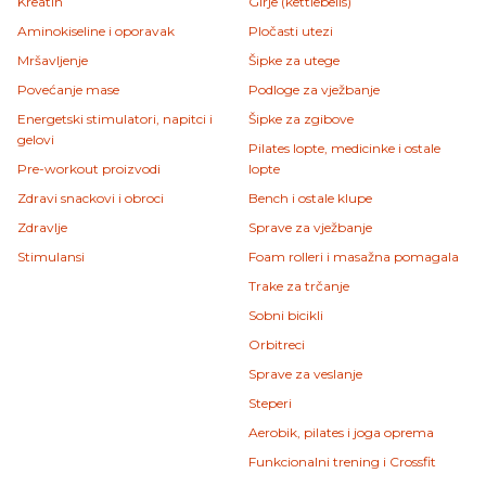
Kreatin
Girje (kettlebells)
Aminokiseline i oporavak
Pločasti utezi
Mršavljenje
Šipke za utege
Povećanje mase
Podloge za vježbanje
Energetski stimulatori, napitci i
Šipke za zgibove
gelovi
Pilates lopte, medicinke i ostale
Pre-workout proizvodi
lopte
Zdravi snackovi i obroci
Bench i ostale klupe
Zdravlje
Sprave za vježbanje
Stimulansi
Foam rolleri i masažna pomagala
Trake za trčanje
Sobni bicikli
Orbitreci
Sprave za veslanje
Steperi
Aerobik, pilates i joga oprema
Funkcionalni trening i Crossfit