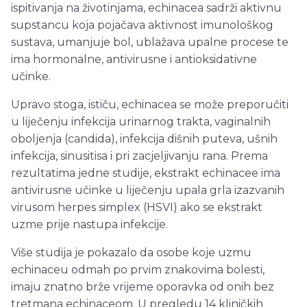
ispitivanja na životinjama, echinacea sadrži aktivnu
supstancu koja pojačava aktivnost imunološkog
sustava, umanjuje bol, ublažava upalne procese te
ima hormonalne, antivirusne i antioksidativne
učinke.
Upravo stoga, ističu, echinacea se može preporučiti
u liječenju infekcija urinarnog trakta, vaginalnih
oboljenja (candida), infekcija dišnih puteva, ušnih
infekcija, sinusitisa i pri zacjeljivanju rana. Prema
rezultatima jedne studije, ekstrakt echinacee ima
antivirusne učinke u liječenju upala grla izazvanih
virusom herpes simplex (HSVI) ako se ekstrakt
uzme prije nastupa infekcije.
Više studija je pokazalo da osobe koje uzmu
echinaceu odmah po prvim znakovima bolesti,
imaju znatno brže vrijeme oporavka od onih bez
tretmana echinaceom. U pregledu 14 kliničkih