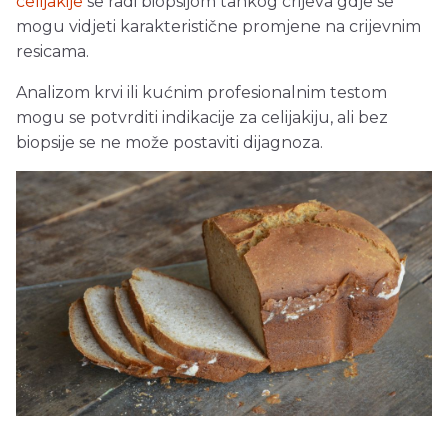
celijakije
se radi biopsijom tankog crijeva gdje se
mogu vidjeti karakteristične promjene na crijevnim
resicama.
Analizom krvi ili kućnim profesionalnim testom
mogu se potvrditi indikacije za celijakiju, ali bez
biopsije se ne može postaviti dijagnoza.