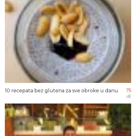
10 recepata bez glutena za sve obroke u danu
75