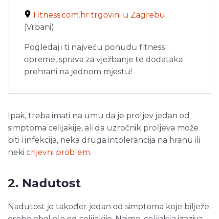
Fitness.com.hr trgovini u Zagrebu
(Vrbani)
Pogledaj i ti najveću ponudu fitness
opreme, sprava za vježbanje te dodataka
prehrani na jednom mjestu!
Ipak, treba imati na umu da je proljev jedan od
simptoma celijakije, ali da uzročnik proljeva može
biti i infekcija, neka druga intolerancija na hranu ili
neki
crijevni problem
.
2. Nadutost
Nadutost je također jedan od simptoma koje bilježe
osobe oboljele od celijakije. Naime, celijakija izaziva