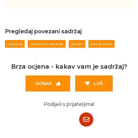
Pregledaj povezani sadržaj
celijakija
simptomi celijakije
gluten
bez glutena
Brza ocjena - kakav vam je sadržaj?
DOBAR
LOŠ
Podijeli s prijateljima!