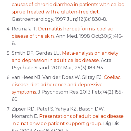
causes of chronic diarrhea in patients with celiac
sprue treated with a gluten-free diet
.
Gastroenterology. 1997 Jun;112(6):1830-8.
Reunala T.
Dermatitis herpetiformis: coeliac
disease of the skin
. Ann Med. 1998 Oct;30(5):416-
8.
Smith DF, Gerdes LU.
Meta-analysis on anxiety
and depression in adult celiac disease
. Acta
Psychiatr Scand. 2012 Mar;125(3):189-93.
van Hees NJ, Van der Does W, Giltay EJ.
Coeliac
disease, diet adherence and depressive
symptoms
. J Psychosom Res. 2013 Feb;74(2):155-
60.
Zipser RD, Patel S, Yahya KZ, Baisch DW,
Monarch E.
Presentations of adult celiac disease
in a nationwide patient support group
. Dig Dis
Sci. 2003 Apr;48(4):761-4.