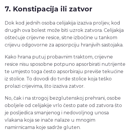
7. Konstipacija ili zatvor
Dok kod jednih osoba celijakija izaziva proljev, kod
drugih ova bolest može biti uzrok zatvora. Celijakija
oštećuje crijevne resice, sitne izbočine u tankom
crijevu odgovorne za apsorpciju hranjivih sastojaka.
Kako hrana putuj probavnim traktom, crijevne
resice nisu sposobne potpuno apsorbirati nutrijente
te umjesto toga često apsorbiraju previše tekućine
iz stolice. To dovodi do tvrde stolice koja teško
prolazi crijevima, što izaziva zatvor.
No, čak i na strogoj bezglutenskoj prehrani, osobe
oboljele od celijakije vrlo često pate od zatvora što
je posljedica smanjenog i nedovoljnog unosa
vlakana koja se inače nalaze u mnogim
namirnicama koje sadrže gluten.