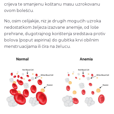
crijeva te smanjenu koštanu masu uzrokovanu
ovom bolešću.
No, osim celijakije, niz je drugih mogućih uzroka
nedostatkom željeza izazvane anemije, od loše
prehrane, dugotrajnog korištenja sredstava protiv
bolova (poput aspirina) do gubitka krvi obilnim
menstruacijama ili čira na želucu.