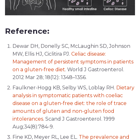
Reference:
Dewar DH, Donelly SC, McLaughin SD, Johnson
MW, Ellis HJ, Ciclitira PJ.
Celiac disease:
Management of persistent symptoms in patients
on a gluten-free diet
. World J Gastroenterol.
2012 Mar 28; 18(12): 1348–1356.
Faulkner-Hogg KB, Selby WS, Loblay RH.
Dietary
analysis in symptomatic patients with coeliac
disease on a gluten-free diet: the role of trace
amounts of gluten and non-gluten food
intolerances
. Scand J Gastroenterol. 1999
Aug;34(8):784-9.
Fine KD, Meyer RL, Lee EL.
The prevalence and