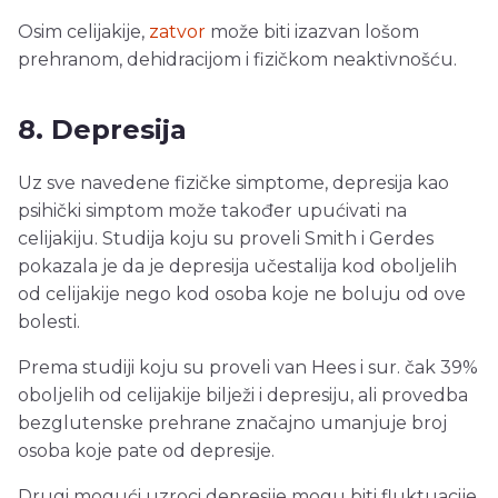
Osim celijakije,
zatvor
može biti izazvan lošom
prehranom, dehidracijom i fizičkom neaktivnošću.
8. Depresija
Uz sve navedene fizičke simptome, depresija kao
psihički simptom može također upućivati na
celijakiju. Studija koju su proveli Smith i Gerdes
pokazala je da je depresija učestalija kod oboljelih
od celijakije nego kod osoba koje ne boluju od ove
bolesti.
Prema studiji koju su proveli van Hees i sur. čak 39%
oboljelih od celijakije bilježi i depresiju, ali provedba
bezglutenske prehrane značajno umanjuje broj
osoba koje pate od depresije.
Drugi mogući uzroci depresije mogu biti fluktuacije