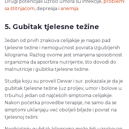
Drugi potencijali uzroci umora su infekcije,
problemi
sa štitnjačom
, depresija i
anemija
.
5. Gubitak tjelesne težine
Jedan od prvih znakova celijakije je nagao pad
tjelesne težine i nemogućnost povrata izgubljenih
kilograma. Razlog ovome jest smanjena sposobnost
organizma da apsorbira nutrijente, što dovodi do
malnutricije i gubitka tjelesne težine.
Studija koju su proveli Dewar i sur. pokazala je da je
gubitak tjelesne težine (uz proljev, umor i bolove u
trbuhu) jedan od najčešćih simptoma celijakije.
Nakon početka provedbe terapije, ne samo da se
simptomi uklanjaju već oboljeli bilježe i povrat na
tjelesnoj težini.
Neobjašnjiv gubitak kilograma može biti uzrokovan