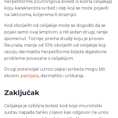
herpetiformis (Duhringova bolest ili kožna celijakija)
koju karakterizira svrbež i osip koji se može pojaviti
na laktovima, koljenima ili stražnjici.
Kod oboljelih od celijakije može se dogoditi da se
pojavi samo ovaj simptom, a niti jedan drugi, ranije
spomenut. Točnije, prema studiji koju je proveo
Reunala, manje od 10% oboljelih od celijakije koji
razviju dermatitis herpetiformis bilježe digestivne
probleme povezane s celijakijom.
Drugi potencijali uzroci osipa i svrbeža mogu biti
ekcem,
psorijaza
, dermatitis i urtikarija.
Zaključak
Celijakija je ozbiljna bolest kod koje imunološki
sustav napada tanko crijevo kao odgovor na unos