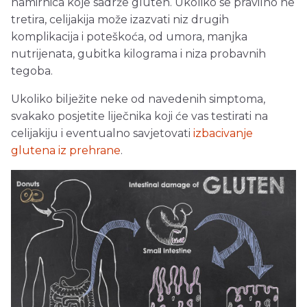
namirnica koje sadrže gluten. Ukoliko se pravilno ne
tretira, celijakija može izazvati niz drugih
komplikacija i poteškoća, od umora, manjka
nutrijenata, gubitka kilograma i niza probavnih
tegoba.
Ukoliko bilježite neke od navedenih simptoma,
svakako posjetite liječnika koji će vas testirati na
celijakiju i eventualno savjetovati
izbacivanje
glutena iz prehrane
.