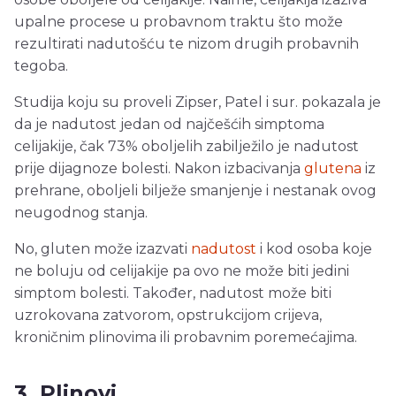
upalne procese u probavnom traktu što može
rezultirati nadutošću te nizom drugih probavnih
tegoba.
Studija koju su proveli Zipser, Patel i sur. pokazala je
da je nadutost jedan od najčešćih simptoma
celijakije, čak 73% oboljelih zabilježilo je nadutost
prije dijagnoze bolesti. Nakon izbacivanja
glutena
iz
prehrane, oboljeli bilježe smanjenje i nestanak ovog
neugodnog stanja.
No, gluten može izazvati
nadutost
i kod osoba koje
ne boluju od celijakije pa ovo ne može biti jedini
simptom bolesti. Također, nadutost može biti
uzrokovana zatvorom, opstrukcijom crijeva,
kroničnim plinovima ili probavnim poremećajima.
3. Plinovi