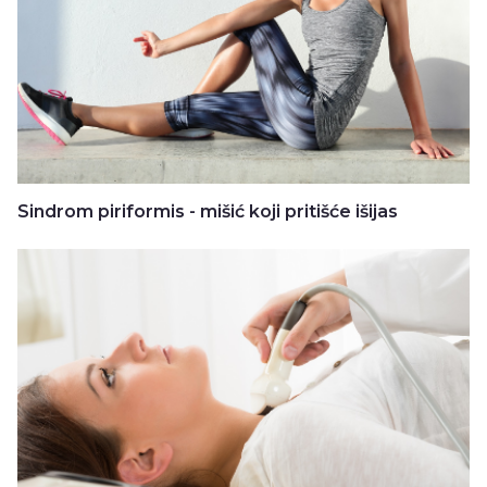
Sindrom piriformis - mišić koji pritišće išijas