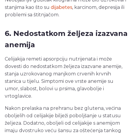
stanjima kao što su
dijabetes
, karcinom, depresija ili
problemi sa štitnjačom.
6. Nedostatkom željeza izazvana
anemija
Celijakija remeti apsorpciju nutrijenata i može
dovesti do nedostatkom željeza izazvane anemije,
stanja uzrokovanog manjkom crvenih krvnih
stanica u tijelu. Simptomi ove vrste anemije su
umor, slabost, bolovi u prsima, glavobolje i
vrtoglavice.
Nakon prelaska na prehranu bez glutena, većina
oboljelih od celijakije bilježi poboljšanje u statusu
željeza. Dodatno, oboljeli od celijakije s anemijom
imaju dvostruko veću šansu za oštećenja tankog