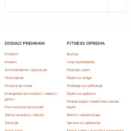
DODACI PREHRANI
FITNESS OPREMA
Proteini
Bučice
Kreatin
Girje (kettlebells)
Aminokiseline i oporavak
Pločasti utezi
Mršavljenje
Šipke za utege
Povećanje mase
Podloge za vježbanje
Energetski stimulatori, napitci i
Šipke za zgibove
gelovi
Pilates lopte, medicinke i ostale
Pre-workout proizvodi
lopte
Zdravi snackovi i obroci
Bench i ostale klupe
Zdravlje
Sprave za vježbanje
Stimulansi
Foam rolleri i masažna pomagala