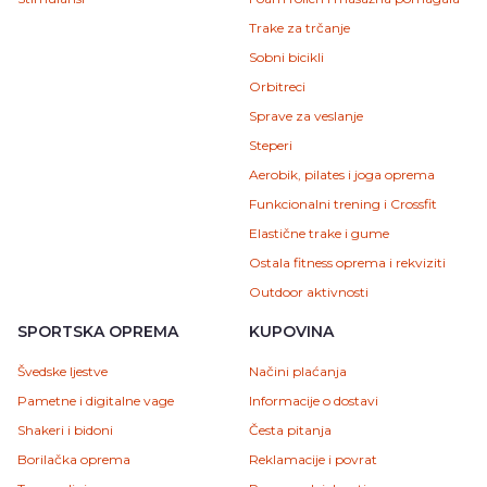
Trake za trčanje
Sobni bicikli
Orbitreci
Sprave za veslanje
Steperi
Aerobik, pilates i joga oprema
Funkcionalni trening i Crossfit
Elastične trake i gume
Ostala fitness oprema i rekviziti
Outdoor aktivnosti
SPORTSKA OPREMA
KUPOVINA
Švedske ljestve
Načini plaćanja
Pametne i digitalne vage
Informacije o dostavi
Shakeri i bidoni
Česta pitanja
Borilačka oprema
Reklamacije i povrat