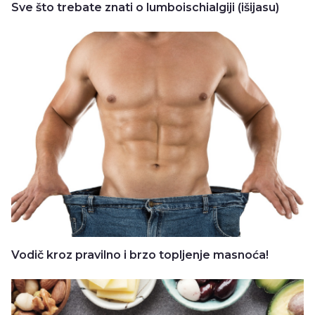
Sve što trebate znati o lumboischialgiji (išijasu)
Vodič kroz pravilno i brzo topljenje masnoća!