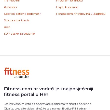
Trampolini
Program lojalnosti
Romobili
Uvjeti kupovine
Sportski satovi i pedometri
Fitness.com.hr trgovina u Zagrebu
Stol za stolni tenis
Role
SUP daske za veslanje
Fitness.com.hr vodeći je i najposjećeniji
fitness portal u HR!
Jedinstveno mjesto za obožavatelje fitnessa te sporta općenito.
Čitajte, gledajte video i družite se s nama. Budite FIT i zdravi! :)