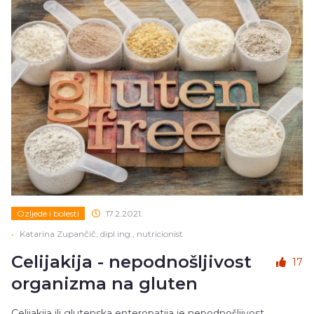
Ozljede i bolesti
17.2.2021.
•
Katarina Zupančič, dipl.ing., nutricionist
Celijakija - nepodnošljivost
17
organizma na gluten
Celijakija ili glutenska enteropatija je nepodnošljivost