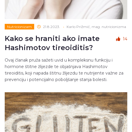
Nutricionizam
21.8.2023.
•
Karlo Prižmić, mag. nutricionizma
Kako se hraniti ako imate
14
Hashimotov tireoiditis?
Ovaj članak pruža sažeti uvid u kompleksnu funkciju i
hormone štitne žlijezde te objašnjava Hashimotov
tireoiditis, koji napada štitnu žlijezdu te nutrijente važne za
prevenciju i potencijalno poboljšanje stanja bolesti.