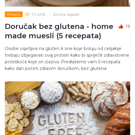
Recepti
7.9.2015.
•
Zorana Jagodić
Doručak bez glutena - home
19
made muesli (5 recepata)
Osobe osjetljive na gluten ili one koje boluju od celijakije
trebaju izbjegavati ovaj protein kako bi spriječili zdravstvene
poteškoće koje on izaziva. Predlažemo vam 5 recepata
kako dan početi zdravim doručkom, bez glutena: