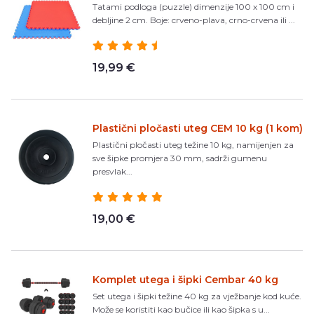
Tatami podloga (puzzle) dimenzije 100 x 100 cm i
debljine 2 cm. Boje: crveno-plava, crno-crvena ili ...
19,99 €
Plastični pločasti uteg CEM 10 kg (1 kom)
Plastični pločasti uteg težine 10 kg, namijenjen za
sve šipke promjera 30 mm, sadrži gumenu
presvlak...
19,00 €
Komplet utega i šipki Cembar 40 kg
Set utega i šipki težine 40 kg za vježbanje kod kuće.
Može se koristiti kao bučice ili kao šipka s u...