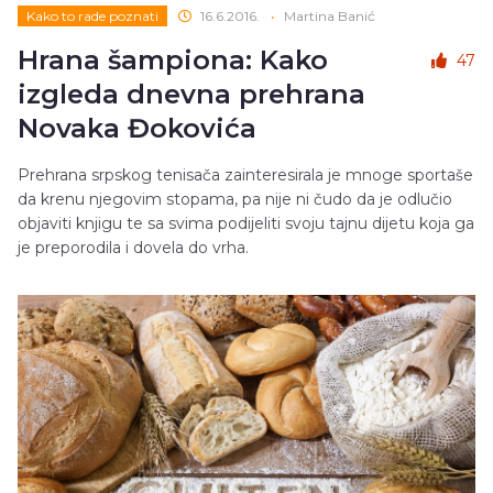
Kako to rade poznati
16.6.2016.
•
Martina Banić
Hrana šampiona: Kako
47
izgleda dnevna prehrana
Novaka Đokovića
Prehrana srpskog tenisača zainteresirala je mnoge sportaše
da krenu njegovim stopama, pa nije ni čudo da je odlučio
objaviti knjigu te sa svima podijeliti svoju tajnu dijetu koja ga
je preporodila i dovela do vrha.