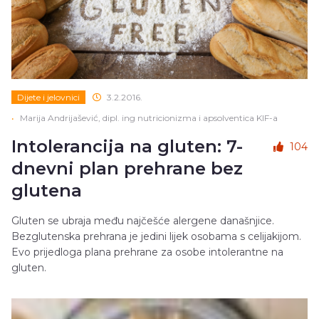
Dijete i jelovnici
3.2.2016.
•
Marija Andrijašević, dipl. ing nutricionizma i apsolventica KIF-a
Intolerancija na gluten: 7-
104
dnevni plan prehrane bez
glutena
Gluten se ubraja među najčešće alergene današnjice.
Bezglutenska prehrana je jedini lijek osobama s celijakijom.
Evo prijedloga plana prehrane za osobe intolerantne na
gluten.