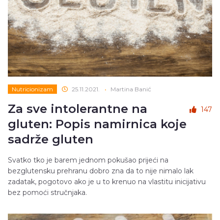
Nutricionizam
25.11.2021.
•
Martina Banić
Za sve intolerantne na
147
gluten: Popis namirnica koje
sadrže gluten
Svatko tko je barem jednom pokušao prijeći na
bezglutensku prehranu dobro zna da to nije nimalo lak
zadatak, pogotovo ako je u to krenuo na vlastitu inicijativu
bez pomoći stručnjaka.