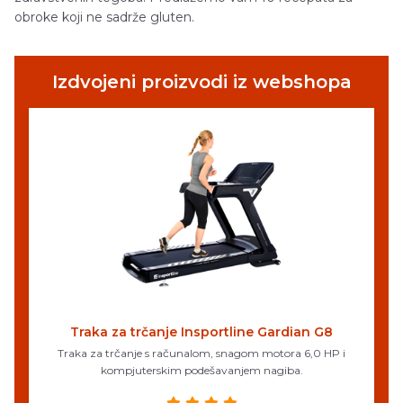
obroke koji ne sadrže gluten.
Izdvojeni proizvodi iz webshopa
Traka za trčanje Insportline Gardian G8
Traka za trčanje s računalom, snagom motora 6,0 HP i
kompjuterskim podešavanjem nagiba.