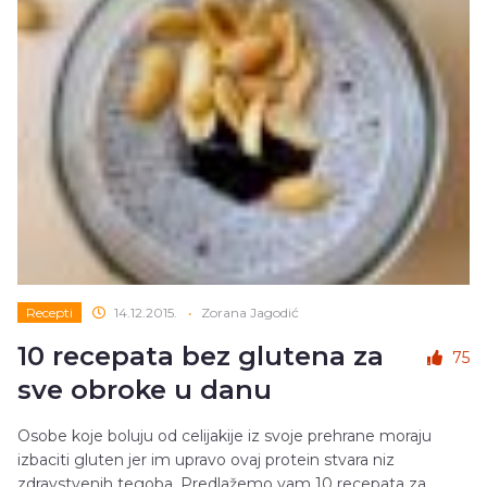
Recepti
14.12.2015.
•
Zorana Jagodić
10 recepata bez glutena za
75
sve obroke u danu
Osobe koje boluju od celijakije iz svoje prehrane moraju
izbaciti gluten jer im upravo ovaj protein stvara niz
zdravstvenih tegoba. Predlažemo vam 10 recepata za