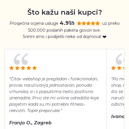
Što kažu naši kupci?
4.91
Prosječna ocjena usluge
uz preko
/5
500.000 poslanih paketa govori sve.
Sretni smo i podijeliti neke od dojmova! ❤️
“Čitav webshop je pregledan i funkcionalan,
“Po meni
proces naručivanja jednostavan, ponuda
shop, neg
vrhunska, a i s popustima često pozitivno
što se ti
iznenadite. Prvo ste mi online odredište koje
naručiti
posjetim kada su mi potrebni fitness-
odlično 
rekviziti. Tople preporuke.”
Ivana Š.
Franjo O., Zagreb