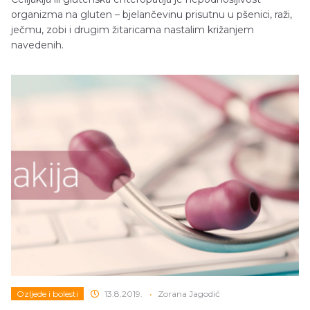
organizma na gluten – bjelančevinu prisutnu u pšenici, raži,
ječmu, zobi i drugim žitaricama nastalim križanjem
navedenih.
Ozljede i bolesti
13.8.2019.
•
Zorana Jagodić