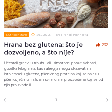
Nutricionizam
26.9.2012.
•
Iva Pranjić, novinarka
Hrana bez glutena: što je
232
dozvoljeno, a što nije?
Učestali grčevi u trbuhu, ali i simptomi poput slabosti,
gubitka kilograma, kao i alergija mogu ukazivati na
intoleranciju glutena, pšeničnog proteina koji se nalazi u
pšenici, ječmu i raži, ali i svim onim proizvodima koji se od
njih proizvode ili ...
1