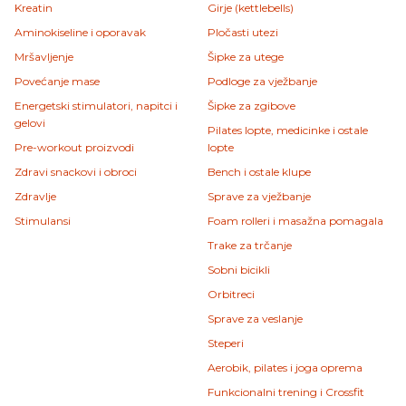
Kreatin
Girje (kettlebells)
Aminokiseline i oporavak
Pločasti utezi
Mršavljenje
Šipke za utege
Povećanje mase
Podloge za vježbanje
Energetski stimulatori, napitci i
Šipke za zgibove
gelovi
Pilates lopte, medicinke i ostale
Pre-workout proizvodi
lopte
Zdravi snackovi i obroci
Bench i ostale klupe
Zdravlje
Sprave za vježbanje
Stimulansi
Foam rolleri i masažna pomagala
Trake za trčanje
Sobni bicikli
Orbitreci
Sprave za veslanje
Steperi
Aerobik, pilates i joga oprema
Funkcionalni trening i Crossfit