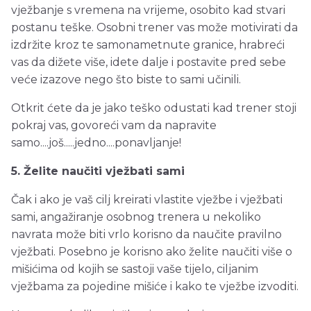
vježbanje s vremena na vrijeme, osobito kad stvari
postanu teške. Osobni trener vas može motivirati da
izdržite kroz te samonametnute granice, hrabreći
vas da dižete više, idete dalje i postavite pred sebe
veće izazove nego što biste to sami učinili.
Otkrit ćete da je jako teško odustati kad trener stoji
pokraj vas, govoreći vam da napravite
samo....još.....jedno....ponavljanje!
5. Želite naučiti vježbati sami
Čak i ako je vaš cilj kreirati vlastite vježbe i vježbati
sami, angažiranje osobnog trenera u nekoliko
navrata može biti vrlo korisno da naučite pravilno
vježbati. Posebno je korisno ako želite naučiti više o
mišićima od kojih se sastoji vaše tijelo, ciljanim
vježbama za pojedine mišiće i kako te vježbe izvoditi.