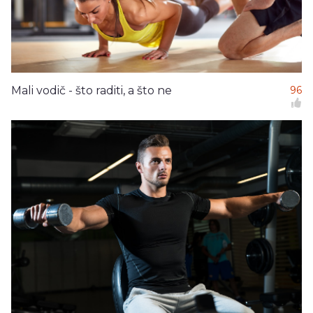
Mali vodič - što raditi, a što ne
96