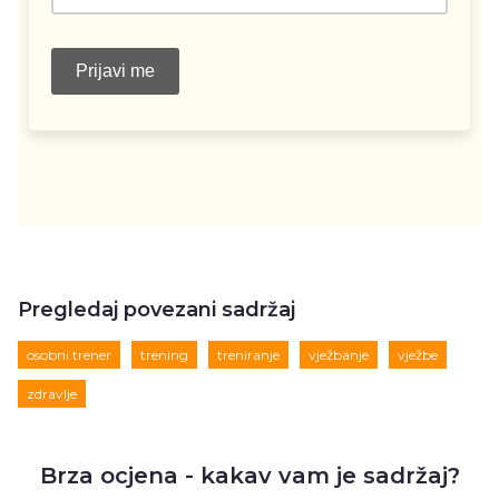
Pregledaj povezani sadržaj
osobni trener
trening
treniranje
vježbanje
vježbe
zdravlje
Brza ocjena - kakav vam je sadržaj?