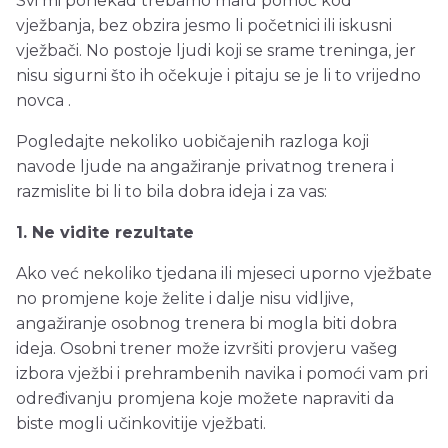
Svi mi ponekad trebamo malu pomoć kod
vježbanja, bez obzira jesmo li početnici ili iskusni
vježbači. No postoje ljudi koji se srame treninga, jer
nisu sigurni što ih očekuje i pitaju se je li to vrijedno
novca .
Pogledajte nekoliko uobičajenih razloga koji
navode ljude na angažiranje privatnog trenera i
razmislite bi li to bila dobra ideja i za vas:
1. Ne vidite rezultate
Ako već nekoliko tjedana ili mjeseci uporno vježbate
no promjene koje želite i dalje nisu vidljive,
angažiranje osobnog trenera bi mogla biti dobra
ideja. Osobni trener može izvršiti provjeru vašeg
izbora vježbi i prehrambenih navika i pomoći vam pri
određivanju promjena koje možete napraviti da
biste mogli učinkovitije vježbati.