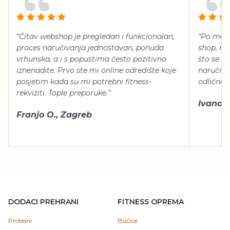
“Čitav webshop je pregledan i funkcionalan,
“Po meni
proces naručivanja jednostavan, ponuda
shop, neg
vrhunska, a i s popustima često pozitivno
što se ti
iznenadite. Prvo ste mi online odredište koje
naručiti
posjetim kada su mi potrebni fitness-
odlično 
rekviziti. Tople preporuke.”
Ivana Š.
Franjo O., Zagreb
DODACI PREHRANI
FITNESS OPREMA
Proteini
Bučice