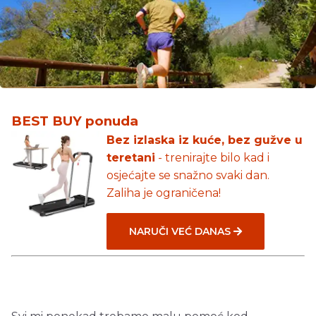
BEST BUY ponuda
Bez izlaska iz kuće, bez gužve u
teretani
- trenirajte bilo kad i
osjećajte se snažno svaki dan.
Zaliha je ograničena!
NARUČI VEĆ DANAS