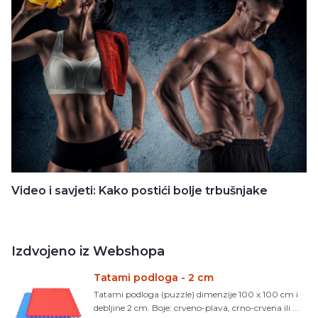
Video i savjeti: Kako postići bolje trbušnjake
Izdvojeno iz Webshopa
Tatami podloga - 2 cm
Tatami podloga (puzzle) dimenzije 100 x 100 cm i
debljine 2 cm. Boje: crveno-plava, crno-crvena ili ...