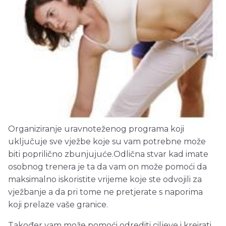
Organiziranje uravnoteženog programa koji
uključuje sve vježbe koje su vam potrebne može
biti poprilično zbunjujuće.Odlična stvar kad imate
osobnog trenera je ta da vam on može pomoći da
maksimalno iskoristite vrijeme koje ste odvojili za
vježbanje a da pri tome ne pretjerate s naporima
koji prelaze vaše granice.
Također vam može pomoći odrediti ciljeve i kreirati