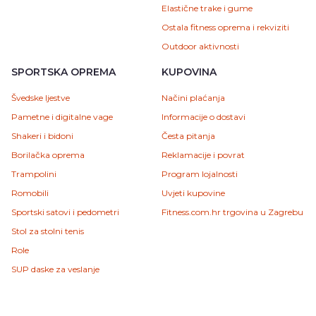
Elastične trake i gume
Ostala fitness oprema i rekviziti
Outdoor aktivnosti
SPORTSKA OPREMA
KUPOVINA
Švedske ljestve
Načini plaćanja
Pametne i digitalne vage
Informacije o dostavi
Shakeri i bidoni
Česta pitanja
Borilačka oprema
Reklamacije i povrat
Trampolini
Program lojalnosti
Romobili
Uvjeti kupovine
Sportski satovi i pedometri
Fitness.com.hr trgovina u Zagrebu
Stol za stolni tenis
Role
SUP daske za veslanje