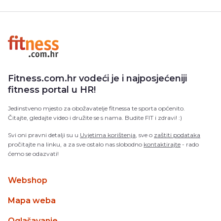
Fitness.com.hr vodeći je i najposjećeniji
fitness portal u HR!
Jedinstveno mjesto za obožavatelje fitnessa te sporta općenito.
Čitajte, gledajte video i družite se s nama. Budite FIT i zdravi! :)
Svi oni pravni detalji su u
Uvjetima korištenja
, sve o
zaštiti podataka
pročitajte na linku, a za sve ostalo nas slobodno
kontaktirajte
- rado
ćemo se odazvati!
Webshop
Mapa weba
Oglašavanje