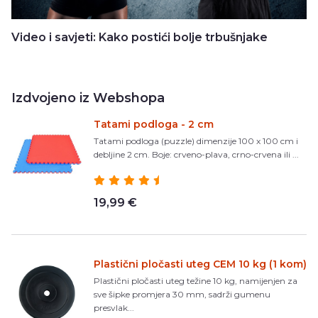
Video i savjeti: Kako postići bolje trbušnjake
Izdvojeno iz Webshopa
Tatami podloga - 2 cm
Tatami podloga (puzzle) dimenzije 100 x 100 cm i
debljine 2 cm. Boje: crveno-plava, crno-crvena ili ...
19,99 €
Plastični pločasti uteg CEM 10 kg (1 kom)
Plastični pločasti uteg težine 10 kg, namijenjen za
sve šipke promjera 30 mm, sadrži gumenu
presvlak...