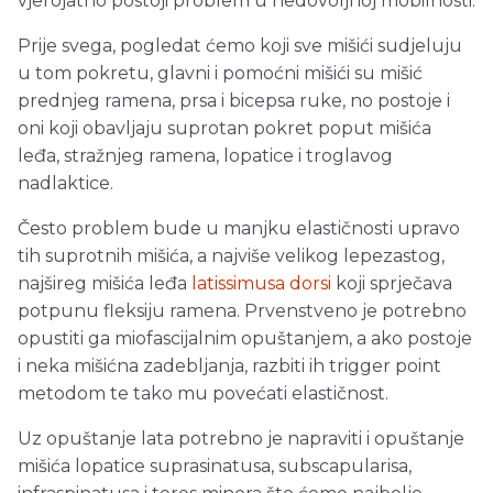
vjerojatno postoji problem u nedovoljnoj mobilnosti.
Prije svega, pogledat ćemo koji sve mišići sudjeluju
u tom pokretu, glavni i pomoćni mišići su mišić
prednjeg ramena, prsa i bicepsa ruke, no postoje i
oni koji obavljaju suprotan pokret poput mišića
leđa, stražnjeg ramena, lopatice i troglavog
nadlaktice.
Često problem bude u manjku elastičnosti upravo
tih suprotnih mišića, a najviše velikog lepezastog,
najšireg mišića leđa
latissimusa dorsi
koji sprječava
potpunu fleksiju ramena. Prvenstveno je potrebno
opustiti ga miofascijalnim opuštanjem, a ako postoje
i neka mišićna zadebljanja, razbiti ih trigger point
metodom te tako mu povećati elastičnost.
Uz opuštanje lata potrebno je napraviti i opuštanje
mišića lopatice suprasinatusa, subscapularisa,