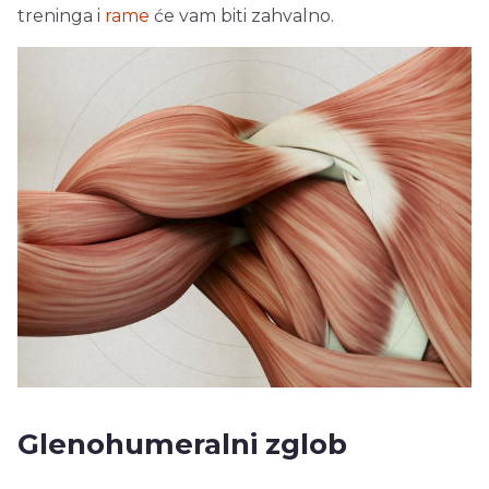
treninga i
rame
će vam biti zahvalno.
Glenohumeralni zglob