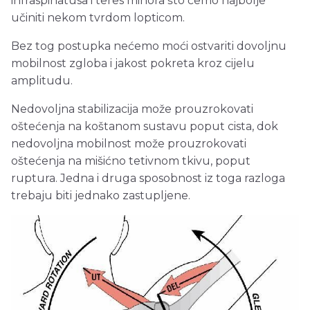
infraspinatusa i teres minora što ćemo najbolje
učiniti nekom tvrdom lopticom.
Bez tog postupka nećemo moći ostvariti dovoljnu
mobilnost zgloba i jakost pokreta kroz cijelu
amplitudu.
Nedovoljna stabilizacija može prouzrokovati
oštećenja na koštanom sustavu poput cista, dok
nedovoljna mobilnost može prouzrokovati
oštećenja na mišićno tetivnom tkivu, poput
ruptura. Jedna i druga sposobnost iz toga razloga
trebaju biti jednako zastupljene.