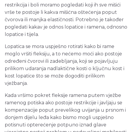
restrikcija i boli moramo pogledati koji ih sve mišići
vrše te postoje li kakva mišićna oštećenja poput
čvorova ili manjka elastičnosti. Potrebno je također
pogledati kakav je odnos lopatice i ramena, odnosno
lopatice i tijela.
Lopatica se mora uspješno rotirati kako bi rame
moglo vršiti fleksiju, a to nećemo moći ako postoje
određeni čvorovi ili zadebljanja, koji se pojavljuju
prilikom udaranja nadlaktične kosti o ključnu kost i
kost lopatice što se može dogoditi prilikom
vježbanja.
Kada vršimo pokret fleksije ramena putem vježbe
ramenog potiska ako postoje restrikcije i javljaju se
kompenzacije poput prevelikog uvijanja u prsnom i
donjem dijelu leđa kako bismo mogli uspješno
potisnuti opterećenje potpuno iznad glave