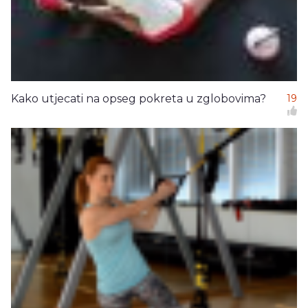
Kako utjecati na opseg pokreta u zglobovima?
19