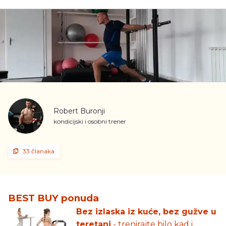
Robert Buronji
kondicijski i osobni trener
33 članaka
BEST BUY ponuda
Bez izlaska iz kuće, bez gužve u
teretani
- trenirajte bilo kad i