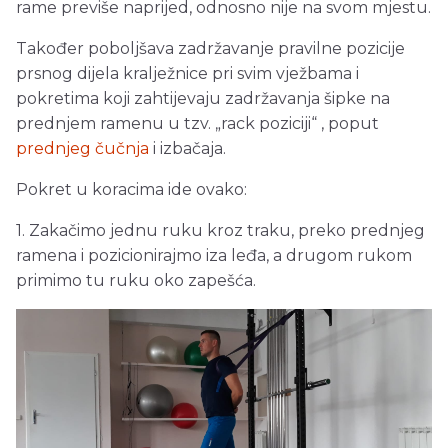
rame previše naprijed, odnosno nije na svom mjestu.
Također poboljšava zadržavanje pravilne pozicije
prsnog dijela kralježnice pri svim vježbama i
pokretima koji zahtijevaju zadržavanja šipke na
prednjem ramenu u tzv. „rack poziciji“ , poput
prednjeg čučnja
i izbačaja.
Pokret u koracima ide ovako:
1. Zakačimo jednu ruku kroz traku, preko prednjeg
ramena i pozicionirajmo iza leđa, a drugom rukom
primimo tu ruku oko zapešća.