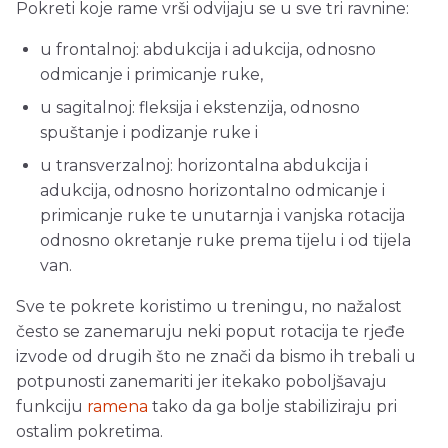
Pokreti koje rame vrši odvijaju se u sve tri ravnine:
u frontalnoj: abdukcija i adukcija, odnosno
odmicanje i primicanje ruke,
u sagitalnoj: fleksija i ekstenzija, odnosno
spuštanje i podizanje ruke i
u transverzalnoj: horizontalna abdukcija i
adukcija, odnosno horizontalno odmicanje i
primicanje ruke te unutarnja i vanjska rotacija
odnosno okretanje ruke prema tijelu i od tijela
van.
Sve te pokrete koristimo u treningu, no nažalost
često se zanemaruju neki poput rotacija te rjeđe
izvode od drugih što ne znači da bismo ih trebali u
potpunosti zanemariti jer itekako poboljšavaju
funkciju
ramena
tako da ga bolje stabiliziraju pri
ostalim pokretima.