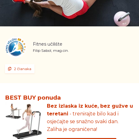
Fitnes učilište
Filip Sabol, mag.cin.
2 članaka
BEST BUY ponuda
Bez izlaska iz kuće, bez gužve u
teretani
- trenirajte bilo kad i
osjećajte se snažno svaki dan.
Zaliha je ograničena!