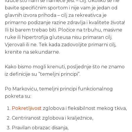
Iduće što nam se nameće jest – cilj. Ukoliko se ne
bavite specifičnim sportom i nije vam je jedan od
glavnih izvora prihoda – cilj za rekreativca je
primarno podizanje razine zdravlja i kvalitete života!
Ili bi barem trebao biti. Pločice na trbuhu, masivne
ruke ili hipertrofija gluteusa nisu primaran cilj.
Vjerovali ili ne. Tek kada zadovoljite primarni cilj,
krenite na sekundarne.
Kako bismo mogli krenuti, posljednje što ne znamo
iz definicije su “temeljni principi”.
Po Markoviću, temeljni principi funkcionalnog
pokreta su:
Pokretljivost
zglobova i fleksibilnost mekog tkiva,
Centriranost zglobova i kralježnice,
Pravilan obrazac disanja,