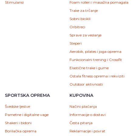
Stimulansi
Foam rolleri i masažna pomagala
Trake za trčanje
Sobni bicikli
Orbitreci
Sprave za veslanje
Steperi
Aerobik, pilates i joga oprema
Funkcionalni trening i Crossfit
Elastične trake i gume
Ostala fitness oprema i rekviziti
Outdoor aktivnosti
SPORTSKA OPREMA
KUPOVINA
Švedske ljestve
Načini plaćanja
Pametne i digitalne vage
Informacije o dostavi
Shakeri i bidoni
Česta pitanja
Borilačka oprema
Reklamacije i povrat