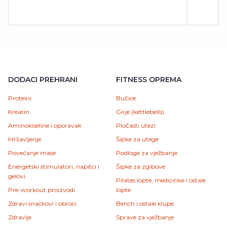
DODACI PREHRANI
FITNESS OPREMA
Proteini
Bučice
Kreatin
Girje (kettlebells)
Aminokiseline i oporavak
Pločasti utezi
Mršavljenje
Šipke za utege
Povećanje mase
Podloge za vježbanje
Energetski stimulatori, napitci i
Šipke za zgibove
gelovi
Pilates lopte, medicinke i ostale
Pre-workout proizvodi
lopte
Zdravi snackovi i obroci
Bench i ostale klupe
Zdravlje
Sprave za vježbanje