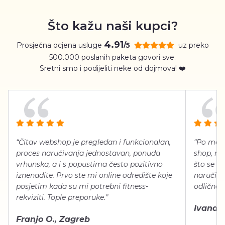
Što kažu naši kupci?
4.91
Prosječna ocjena usluge
uz preko
/5
500.000 poslanih paketa govori sve.
Sretni smo i podijeliti neke od dojmova! ❤️
“Čitav webshop je pregledan i funkcionalan,
“Po meni
proces naručivanja jednostavan, ponuda
shop, neg
vrhunska, a i s popustima često pozitivno
što se ti
iznenadite. Prvo ste mi online odredište koje
naručiti
posjetim kada su mi potrebni fitness-
odlično 
rekviziti. Tople preporuke.”
Ivana Š.
Franjo O., Zagreb