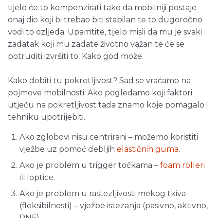
tijelo će to kompenzirati tako da mobilniji postaje
onaj dio koji bi trebao biti stabilan te to dugoročno
vodi to ozljeda. Upamtite, tijelo misli da mu je svaki
zadatak koji mu zadate životno važan te će se
potruditi izvršiti to. Kako god može.
Kako dobiti tu pokretljivost? Sad se vraćamo na
pojmove mobilnosti. Ako pogledamo koji faktori
utječu na pokretljivost tada znamo koje pomagalo i
tehniku upotrijebiti.
Ako zglobovi nisu centrirani – možemo koristiti
vježbe uz pomoć debljih
elastičnih guma
.
Ako je problem u trigger točkama –
foam rolleri
ili loptice.
Ako je problem u rastezljivosti mekog tkiva
(fleksibilnosti) – vježbe istezanja (pasivno, aktivno,
PNF).