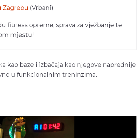
 u Zagrebu
(Vrbani)
du fitness opreme, sprava za vježbanje te
nom mjestu!
ka kao baze i izbačaja kao njegove naprednije
avno u funkcionalnim treninzima.