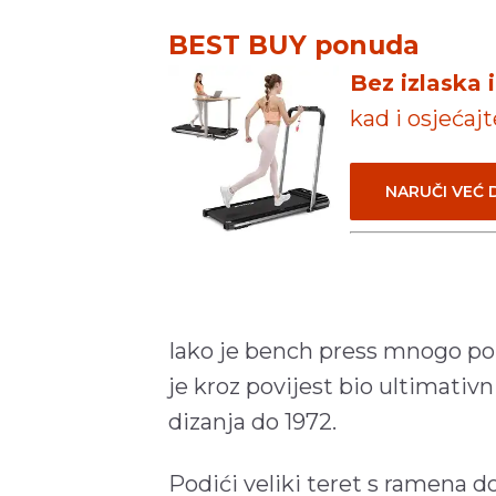
BEST BUY ponuda
Bez izlaska 
kad i osjećaj
NARUČI VEĆ
Iako je bench press mnogo pop
je kroz povijest bio ultimativni
dizanja do 1972.
Podići veliki teret s ramena do