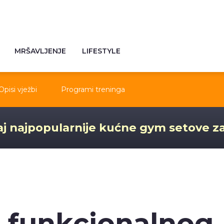
MRŠAVLJENJE
LIFESTYLE
Opisi vježbi
Programi treninga
j najpopularnije kućne gym setove z
a funkcionalnog