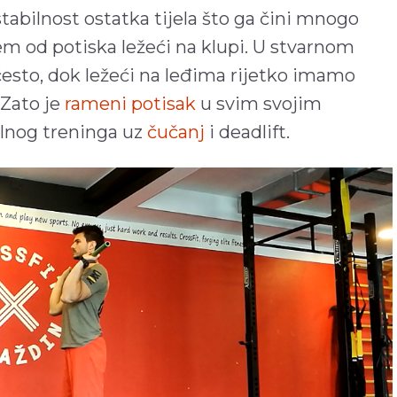
tabilnost ostatka tijela što ga čini mnogo
m od potiska ležeći na klupi. U stvarnom
često, dok ležeći na leđima rijetko imamo
 Zato je
rameni potisak
u svim svojim
alnog treninga uz
čučanj
i deadlift.