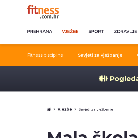
PREHRANA
VJEŽBE
SPORT
ZDRAVLJE
Fitness discipline
Savjeti za vježbanje
Pogleda
Vježbe
Savjeti za vježbanje
Mala škol