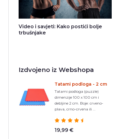
Video i savjeti: Kako postići bolje
trbušnjake
Izdvojeno iz Webshopa
Tatami podloga - 2 cm
Tatami podloga (puzzle)
dimenzije 100 x 100 cm i
debljine 2 cm. Boje: crveno-
plava, crno-crvena ili ...
19,99 €