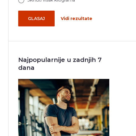
Skinuti višak kilograma
GLASAJ
Vidi rezultate
Najpopularnije u zadnjih 7
dana